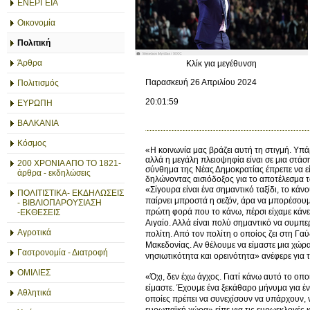
ΕΝΕΡΓΕΙΑ
Οικονομία
Πολιτική
Άρθρα
Κλίκ για μεγέθυνση
Παρασκευή 26 Απριλίου 2024
Πολιτισμός
20:01:59
ΕΥΡΩΠΗ
ΒΑΛΚΑΝΙΑ
Κόσμος
«Η κοινωνία μας βράζει αυτή τη στιγμή. Υπά
αλλά η μεγάλη πλειοψηφία είναι σε μια στάσ
200 ΧΡΟΝΙΑ ΑΠΟ ΤΟ 1821-
σύνθημα της Νέας Δημοκρατίας έπρεπε να ε
άρθρα - εκδηλώσεις
δηλώνοντας αισιόδοξος για το αποτέλεσμα 
«Σίγουρα είναι ένα σημαντικό ταξίδι, το κά
ΠΟΛΙΤΙΣΤΙΚΑ- ΕΚΔΗΛΩΣΕΙΣ
παίρνει μπροστά η σεζόν, άρα να μπορέσουμε
- ΒΙΒΛΙΟΠΑΡΟΥΣΙΑΣΗ
πρώτη φορά που το κάνω, πέρσι είχαμε κάνε
-ΕΚΘΕΣΕΙΣ
Αιγαίο. Αλλά είναι πολύ σημαντικό να συμπε
Αγροτικά
πολίτη. Από τον πολίτη ο οποίος ζει στη Γα
Μακεδονίας. Αν θέλουμε να είμαστε μια χώρα
Γαστρονομία - Διατροφή
νησιωτικότητα και ορεινότητα» ανέφερε για τ
ΟΜΙΛΙΕΣ
«Όχι, δεν έχω άγχος. Γιατί κάνω αυτό το οπο
είμαστε. Έχουμε ένα ξεκάθαρο μήνυμα για έ
Αθλητικά
οποίες πρέπει να συνεχίσουν να υπάρχουν, 
ευρωπαϊκή χώρα» είπε για τις ευρωεκλογές 