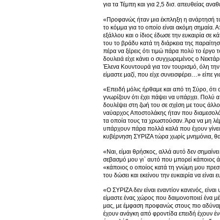
για τα Τέμπη και για 2,5 δισ. απευθείας ανα
«Προφανώς ήταν μια έκπληξη η ανάρτησή του,
το κόμμα για το οποίο είναι ακόμη σημαία. Α
εξάλλου και ο ίδιος έδωσε την ευκαιρία σε κά
του το βράδυ κατά τη διάρκεια της παραίτησ
πέρα να ξέρεις ότι τιμώ πάρα πολύ το έργο
δουλειά είχε κάνει ο συγχωρεμένος ο Νεκτάρι
Έλενα Κουντουρά για τον τουρισμό, όλη την
είμαστε μαζί, που είχε συνεισφέρει…» είπε γι
«Επειδή μόλις ήρθαμε και από τη Σύρο, ότι 
γνωρίζουν ότι έχει πάψει να υπάρχει. Πολύ α
δουλέψει στη ζωή του σε σχέση με τους άλλ
ναύαρχος Αποστολάκης ήταν που διαμεσολάβ
τα οποία τους τα χρωστούσαν. Άρα να μη λέ
υπάρχουν πάρα πολλά καλά που έχουν γίνει, 
κυβέρνηση ΣΥΡΙΖΑ τώρα χωρίς μνημόνια, θα
«Ναι, είμαι θρήσκος, αλλά αυτό δεν σημαίν
σεβασμό μου γι` αυτό που μπορεί κάποιος άλ
«κάποιος ο οποίος κατά τη γνώμη μου πρεσβε
του δώσει και εκείνου την ευκαιρία να είναι 
«Ο ΣΥΡΙΖΑ δεν είναι εναντίον κανενός, είνα
είμαστε ένας χώρος που δαιμονοποιεί ένα μ
μας, με έμφαση προφανώς στους πιο αδύναμο
έχουν ανάγκη από φροντίδα επειδή έχουν ένα