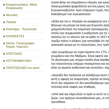
οποία θέλει να επηρεάσουν οδηγίες και καν
Κινηματογράφος -Μέσα
πανευρωπαϊκά ψηφοδέλτια για ένα μέρος της
Ενημέρωσης
Ευρωκοινοβούλιο. Άρα υπάρχουν τομές που 
διακύβευμα των ευρωεκλογών.
Μουσικη
«Είδα και τον κ. Ντράγκι να αναφέρεται στ
Παιδεία
θέλουμε να μπορεί να είναι μια Ευρώπη πράσ
χρηματοδοτήσει την κλιματική προσαρμογή. 
Επιστήμες - Τεχνολογία
οποίο έχει συμφωνήσει η κυβέρνηση για τα,
ΚΑΤΑΣΚΕΥΕΣ
πιστεύω ότι το κάνουν για να έρθει το 2027 
νομίζω πλέον ο κόσμος έχει καταλάβει ότι πρ
Σκίτσο -Γελοιογραφια -
ηλεκτρικό ρεύμα με το ολιγοπώλιο, στις τρά
Κομικς -Καρτουν
«Δεν γνωρίζουμε αν τώρα είμαστε στο 17%, 
ΕΠΙΣΤΟΛΕΣ
γνωρίζουν και στο Μαξίμου. Είναι εφικτό και
Το ιδεολογικό μας στίγμα επειδή είναι ξεκά
ΑΣΤΥΝΟΜΙΚΑ ΝΕΑ
την πλειονότητα υπάρχει στασιμότητα και αν
είναι να είμαστε αυθεντικοί και συνεπείς» ση
ΠΡΩΤΟΣΕΛΙΔΟ του μήνα
«Δηλαδή δεν πρόκειται να αλλάξουμε αυτό το
αυτή η σφαγή να σταματήσει, πρέπει να δού
Αυτό δεν σημαίνει ότι δεν καταδικάζουμε τρ
πολιτική είναι σαφείς και σταθερές.
«Από εκεί και πέρα άλλο το Ιράν κι αυτό το 
ζωών, των αμάχων συνανθρώπων μας, οι οποί
προσέθεσε.