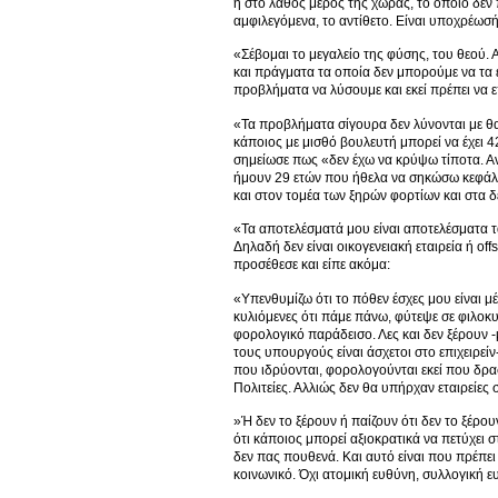
ή στο λάθος μέρος της χώρας, το οποίο δεν π
αμφιλεγόμενα, το αντίθετο. Είναι υποχρέωσ
«Σέβομαι το μεγαλείο της φύσης, του θεού.
και πράγματα τα οποία δεν μπορούμε να τα ε
προβλήματα να λύσουμε και εκεί πρέπει να
«Τα προβλήματα σίγουρα δεν λύνονται με θα
κάποιος με μισθό βουλευτή μπορεί να έχει 42
σημείωσε πως «δεν έχω να κρύψω τίποτα. Αντ
ήμουν 29 ετών που ήθελα να σηκώσω κεφάλαι
και στον τομέα των ξηρών φορτίων και στα 
«Τα αποτελέσματά μου είναι αποτελέσματα τα
Δηλαδή δεν είναι οικογενειακή εταιρεία ή of
προσέθεσε και είπε ακόμα:
«Υπενθυμίζω ότι το πόθεν έσχες μου είναι μ
κυλιόμενες ότι πάμε πάνω, φύτεψε σε φιλοκ
φορολογικό παράδεισο. Λες και δεν ξέρουν -μ
τους υπουργούς είναι άσχετοι στο επιχειρείν
που ιδρύονται, φορολογούνται εκεί που δρασ
Πολιτείες. Αλλιώς δεν θα υπήρχαν εταιρείες σ
»Ή δεν το ξέρουν ή παίζουν ότι δεν το ξέρου
ότι κάποιος μπορεί αξιοκρατικά να πετύχει σ
δεν πας πουθενά. Και αυτό είναι που πρέπει ν
κοινωνικό. Όχι ατομική ευθύνη, συλλογική ε