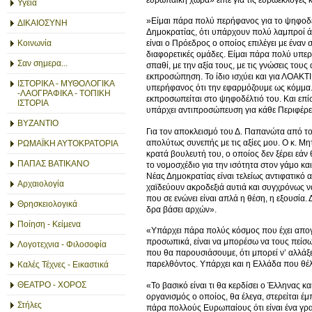
Υγεία
»Είμαι πάρα πολύ περήφανος για το ψηφοδέ
ΔΙΚΑΙΟΣΥΝΗ
Δημοκρατίας, ότι υπάρχουν πολύ λαμπροί ά
Κοινωνία
είναι ο Πρόεδρος ο οποίος επιλέγει με έναν
διαφορετικές ομάδες. Είμαι πάρα πολύ υπερ
Σαν σημερα...
σπαθί, με την αξία τους, με τις γνώσεις τ
εκπροσώπηση. Το ίδιο ισχύει και για ΛΟΑΚΤΙ
ΙΣΤΟΡΙΚΑ - ΜΥΘΟΛΟΓΙΚΑ
υπερήφανος ότι την εφαρμόζουμε ως κόμμα. 
-ΛΑΟΓΡΑΦΙΚΑ - ΤΟΠΙΚΗ
εκπροσωπείται στο ψηφοδέλτιό του. Και επίσ
ΙΣΤΟΡΙΑ
υπάρχει αντιπροσώπευση για κάθε Περιφέρε
ΒΥΖΑΝΤΙΟ
Για τον αποκλεισμό του Δ. Παπανώτα από 
απολύτως συνεπής με τις αξίες μου. Ο κ. Μη
ΡΩΜΑΪΚΗ ΑΥΤΟΚΡΑΤΟΡΙΑ
κρατά βουλευτή του, ο οποίος δεν ξέρει εά
ΠΑΠΑΣ ΒΑΤΙΚΑΝΟ
το νομοσχέδιο για την ισότητα στον γάμο κ
Νέας Δημοκρατίας είναι τελείως αντιφατικό 
Αρχαιολογία
χαϊδεύουν ακροδεξιά αυτιά και συγχρόνως να
που σε ενώνει είναι απλά η θέση, η εξουσία
Θρησκειολογικά
δρα βάσει αρχών».
Ποίηση - Κείμενα
«Υπάρχει πάρα πολύς κόσμος που έχει απογοητ
προσωπικά, είναι να μπορέσω να τους πείσω
Λογοτεχνια - Φιλοσοφία
που θα παρουσιάσουμε, ότι μπορεί ν’ αλλάξε
παρελθόντος. Υπάρχει και η Ελλάδα που θέ
Καλές Τέχνες - Εικαστικά
ΘΕΑΤΡΟ - ΧΟΡΟΣ
«Το βασικό είναι τι θα κερδίσει ο Έλληνας 
οργανισμός ο οποίος, θα έλεγα, στερείται έ
Στήλες
πάρα πολλούς Ευρωπαίους ότι είναι ένα γρα