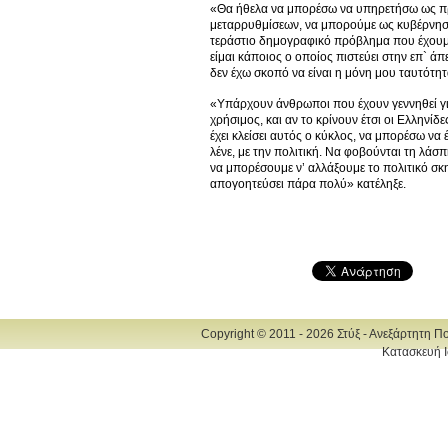
«Θα ήθελα να μπορέσω να υπηρετήσω ως π
μεταρρυθμίσεων, να μπορούμε ως κυβέρνησ
τεράστιο δημογραφικό πρόβλημα που έχουμε
είμαι κάποιος ο οποίος πιστεύει στην επ` ά
δεν έχω σκοπό να είναι η μόνη μου ταυτότ
«Υπάρχουν άνθρωποι που έχουν γεννηθεί για
χρήσιμος, και αν το κρίνουν έτσι οι Ελληνί
έχει κλείσει αυτός ο κύκλος, να μπορέσω ν
λένε, με την πολιτική. Να φοβούνται τη λάσ
να μπορέσουμε ν’ αλλάξουμε το πολιτικό σκην
απογοητεύσει πάρα πολύ» κατέληξε.
Copyright © 2011 - 2026 Στύξ - Ανεξάρτητη Π
Κατασκευή Ι