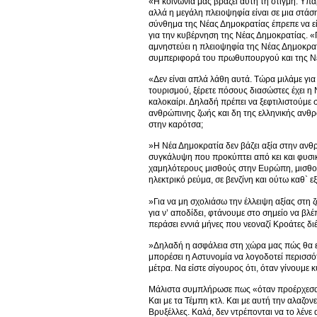
«Η κοινωνία μας βράζει αυτή τη στιγμή. Υπά
αλλά η μεγάλη πλειοψηφία είναι σε μια στάσ
σύνθημα της Νέας Δημοκρατίας έπρεπε να εί
για την κυβέρνηση της Νέας Δημοκρατίας. «
αμνηστεύει η πλειοψηφία της Νέας Δημοκρατί
συμπεριφορά του πρωθυπουργού και της Νέας
«Δεν είναι απλά λάθη αυτά. Τώρα μιλάμε για
τουρισμού, ξέρετε πόσους διασώστες έχει η 
καλοκαίρι. Δηλαδή πρέπει να ξεφτιλιστούμε 
ανθρώπινης ζωής και δη της ελληνικής ανθρ
στην καρότσα;
»Η Νέα Δημοκρατία δεν βάζει αξία στην ανθρ
συγκάλυψη που προκύπτει από κει και φυσικά
χαμηλότερους μισθούς στην Ευρώπη, μισθούς
ηλεκτρικό ρεύμα, σε βενζίνη και ούτω καθ` εξ
»Για να μη σχολιάσω την έλλειψη αξίας στη ζ
για ν’ αποδίδει, φτάνουμε στο σημείο να βλ
περάσει εννιά μήνες που νεοναζί Κροάτες δι
»Δηλαδή η ασφάλεια στη χώρα μας πώς θα επ
μπορέσει η Αστυνομία να λογοδοτεί περισσότ
μέτρα. Να είστε σίγουρος ότι, όταν γίνουμε
Μάλιστα συμπλήρωσε πως «όταν προέρχεσαι απ
Και με τα Τέμπη κτλ. Και με αυτή την αλαζον
Βρυξέλλες. Καλά, δεν ντρέπονται να το λένε