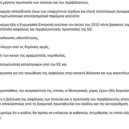
 η μέγιστη προστασία των πολιτών και του περιβάλλοντος.
αταρχήν επανεξέταση όλων των υπαρχόντων σχεδίων και στενή πολύπλευρη συνεργα
ντιμετωπίσουμε αποτελεσματικά παρόμοια γεγονότα.
νεύμα ήδη η Ευρωπαϊκή Επιτροπή εντόπισε τον Ιούλιο του 2010 πέντε βασικούς τομ
 επίπεδα ασφάλειας και περιβαλλοντικής προστασίας της ΕΕ:
διαδικασίες αδειοδότησης,
 έλεγχοι από τις δημόσιες αρχές,
ση των κενών της εφαρμοστέας νομοθεσίας,
 αντιμετώπιση καταστροφών από την ΕΕ και
νεργασία για την προώθηση της ασφάλειας στην ανοικτή θάλασσα και των ικανοτήτω
προσπάθεια, την αναγκαιότητα της οποίας οι Μεσογειακές χώρες έχουν ήδη διαγνώσε
τι η βελτίωση της ασφάλειας των πολιτών και η προστασία του περιβάλλοντος αποτε
ι αποκλειστικώς από τη διακριτική πρωτοβουλία του κλάδου και την αυτορρύθμιση.
ωρούμε ότι ο κλάδος θα πρέπει να υπόκειται σε καθεστώς στοχοθεσίας το οποίο ελ
ς.