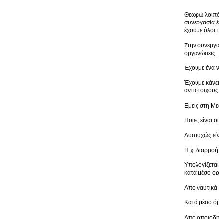
Θεωρώ λοιπόν
συνεργασία έ
έχουμε όλοι 
Στην συνεργα
οργανώσεις.
Έχουμε ένα ν
Έχουμε κάνει
αντίστοιχους
Εμείς στη Με
Ποιες είναι 
Δυστυχώς είν
Π.χ. διαρροή
Υπολογίζεται
κατά μέσο όρ
Από ναυτικά 
Κατά μέσο ό
Από οποιοδήπ