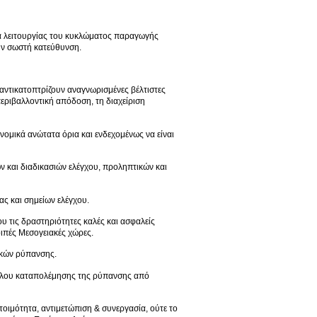
ια λειτουργίας του κυκλώματος παραγωγής
ην σωστή κατεύθυνση.
 αντικατοπτρίζουν αναγνωρισμένες βέλτιστες
περιβαλλοντική απόδοση, τη διαχείριση
νομικά ανώτατα όρια και ενδεχομένως να είναι
ν και διαδικασιών ελέγχου, προληπτικών και
ς και σημείων ελέγχου.
ου τις δραστηριότητες καλές και ασφαλείς
οιπές Μεσογειακές χώρες.
ικών ρύπανσης.
κόλλου καταπολέμησης της ρύπανσης από
τοιμότητα, αντιμετώπιση & συνεργασία, ούτε το