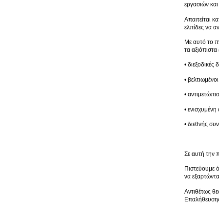
εργασιών και
Απαιτείται κ
ελπίδες να α
Με αυτό το π
τα αξιόπιστα
• διεξοδικές 
• βελτιωμένοι
• αντιμετώπι
• ενισχυμένη
• διεθνής συ
Σε αυτή την 
Πιστεύουμε ό
να εξαρτώντα
Αντιθέτως θε
Επαλήθευση