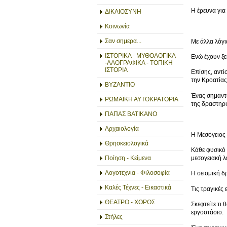
Η έρευνα για
ΔΙΚΑΙΟΣΥΝΗ
Κοινωνία
Σαν σημερα...
Με άλλα λόγι
ΙΣΤΟΡΙΚΑ - ΜΥΘΟΛΟΓΙΚΑ
Ενώ έχουν ξε
-ΛΑΟΓΡΑΦΙΚΑ - ΤΟΠΙΚΗ
ΙΣΤΟΡΙΑ
Επίσης, αντί
την Κροατίας
ΒΥΖΑΝΤΙΟ
Ένας σημαντι
ΡΩΜΑΪΚΗ ΑΥΤΟΚΡΑΤΟΡΙΑ
της δραστηρι
ΠΑΠΑΣ ΒΑΤΙΚΑΝΟ
Αρχαιολογία
Η Μεσόγειος 
Θρησκειολογικά
Κάθε φυσικό 
μεσογειακή λ
Ποίηση - Κείμενα
Λογοτεχνια - Φιλοσοφία
Η σεισμική δ
Καλές Τέχνες - Εικαστικά
Τις τραγικές
ΘΕΑΤΡΟ - ΧΟΡΟΣ
Σκεφτείτε τι
εργοστάσιο.
Στήλες