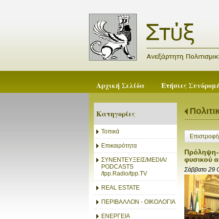
Αρχική Σελίδα
Ετήσιες Συνδρομ
Πολιτι
Κατηγορίες
Τοπικά
Επιστροφή
Επικαιρότητα
Πρόληψη-α
φυσικού α
ΣΥΝΕΝΤΕΥΞΕΙΣ/MEDIA/
PODCASTS
Σάββατο 29 
/tpp.Radio/tpp.TV
REAL ESTATE
ΠΕΡΙΒΑΛΛΟΝ - ΟΙΚΟΛΟΓΙΑ
ΕΝΕΡΓΕΙΑ