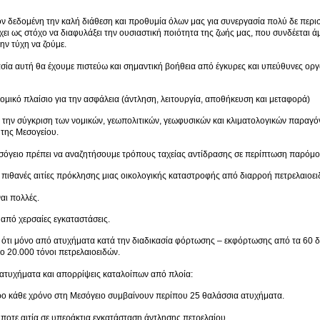
 δεδομένη την καλή διάθεση και προθυμία όλων μας για συνεργασία πολύ δε περι
χει ως στόχο να διαφυλάξει την ουσιαστική ποιότητα της ζωής μας, που συνδέεται 
την τύχη να ζούμε.
σία αυτή θα έχουμε πιστεύω και σημαντική βοήθεια από έγκυρες και υπεύθυνες οργ
ομικό πλαίσιο για την ασφάλεια (άντληση, λειτουργία, αποθήκευση και μεταφορά)
 την σύγκριση των νομικών, γεωπολιτικών, γεωφυσικών και κλιματολογικών παραγό
 της Μεσογείου.
σόγειο πρέπει να αναζητήσουμε τρόπους ταχείας αντίδρασης σε περίπτωση παρόμο
οι πιθανές αιτίες πρόκλησης μιας οικολογικής καταστροφής από διαρροή πετρελαιοε
αι πολλές.
 από χερσαίες εγκαταστάσεις.
 ότι μόνο από ατυχήματα κατά την διαδικασία φόρτωσης – εκφόρτωσης από τα 60 δι
ο 20.000 τόνοι πετρελαιοειδών.
ατυχήματα και απορρίψεις καταλοίπων από πλοία:
ρο κάθε χρόνο στη Μεσόγειο συμβαίνουν περίπου 25 θαλάσσια ατυχήματα.
οτε αιτία σε υπεράκτια εγκατάσταση άντλησης πετρελαίου.