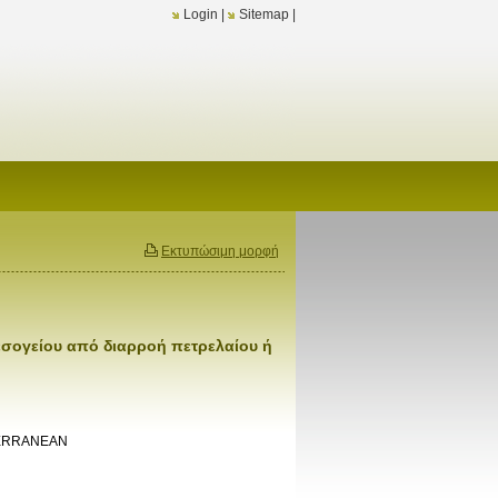
Login
|
Sitemap
|
Εκτυπώσιμη μορφή
σογείου από διαρροή πετρελαίου ή
TERRANEAN