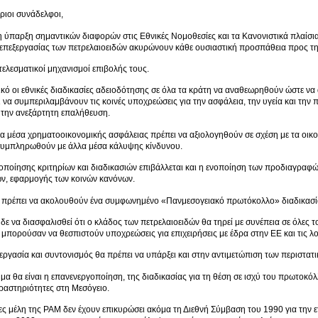
ύριοι συνάδελφοι,
 ύπαρξη σημαντικών διαφορών στις Εθνικές Νομοθεσίες και τα Κανονιστικά πλαίσ
 επεξεργασίας των πετρελαιοειδών ακυρώνουν κάθε ουσιαστική προσπάθεια προς τ
ελεσματικοί μηχανισμοί επιβολής τους.
ικό οι εθνικές διαδικασίες αδειοδότησης σε όλα τα κράτη να αναθεωρηθούν ώστε να
ι να συμπεριλαμβάνουν τις κοινές υποχρεώσεις για την ασφάλεια, την υγεία και την 
 την ανεξάρτητη επαλήθευση.
α μέσα χρηματοοικονομικής ασφάλειας πρέπει να αξιολογηθούν σε σχέση με τα οικο
συμπληρωθούν με άλλα μέσα κάλυψης κίνδυνου.
οποίησης κριτηρίων και διαδικασιών επιβάλλεται και η ενοποίηση των προδιαγραφώ
ών, εφαρμογής των κοινών κανόνων.
α πρέπει να ακολουθούν ένα συμφωνημένο «Πανμεσογειακό πρωτόκολλο» διαδικασία
δε να διασφαλισθεί ότι ο κλάδος των πετρελαιοειδών θα τηρεί με συνέπεια σε όλες τ
 μπορούσαν να θεσπιστούν υποχρεώσεις για επιχειρήσεις με έδρα στην ΕΕ και τις λ
ργασία και συντονισμός θα πρέπει να υπάρξει και στην αντιμετώπιση των περιστατ
μα θα είναι η επανενεργοποίηση, της διαδικασίας για τη θέση σε ισχύ του πρωτο
ραστηριότητες στη Μεσόγειο.
ς μέλη της ΡΑΜ δεν έχουν επικυρώσει ακόμα τη Διεθνή Σύμβαση του 1990 για την ε