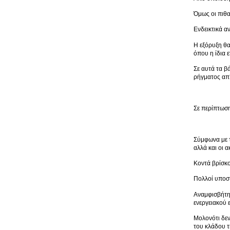
Όμως οι πιθα
Ενδεικτικά α
Η εξόρυξη θα
όπου η ίδια 
Σε αυτά τα β
ρήγματος απ’
Σε περίπτωση
Σύμφωνα με τ
αλλά και οι 
Κοντά βρίσκον
Πολλοί υποστ
Αναμφισβήτητ
ενεργειακού 
Μολονότι δεν
του κλάδου τ