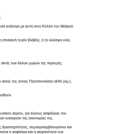
.
ογία ανάλογη με αυτή στον Κόλπο του Μεξικού
η επισκευή τυχόν βλάβης, ή το κλείσιμο ενός
 ακτές των άλλων χωρών της περιοχής;
ι ακτές της νότιας Πελοποννήσου (640 χλμ.),
ιληθούν.
υσικού αερίου, για λόγους ασφάλειας του
ών ευκαιριών της οικονομίας της.
ες δραστηριότητες, συμπεριλαμβανομένου και
εται η ασφάλεια και η ακεραιότητα των