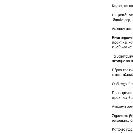
Κυρίες και κ
Η υφιστάμενη
-διακίνησης-
Λείπουν αποτ
Είναι σημαντ
πρακτικές κα
κινδύνων και
Τα υφιστάμεν
σκόπιμο να 
Πέραν της εν
κατασταλτικ
Οι έλεγχοι θ
Προκειμένου 
πρακτικές θα
Ανάλογη συνε
Σημαντικό βή
υπεράκτιες δ
Κάποιες χώρε