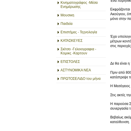
Ένα πυρηνικό
Κινηματογράφος -Μέσα
Ενημέρωσης
Εκφράζονται 
Ακούγιου, όπ
Μουσικη
μόνο στην πε
Παιδεία
Επιστήμες - Τεχνολογία
Έχει υπολογι
ΚΑΤΑΣΚΕΥΕΣ
μέτρων κοντά
στις περιοχές
Σκίτσο -Γελοιογραφια -
Κομικς -Καρτουν
ΕΠΙΣΤΟΛΕΣ
Δε θα είναι 
ΑΣΤΥΝΟΜΙΚΑ ΝΕΑ
Πριν από 800
κατέστρεψε τ
ΠΡΩΤΟΣΕΛΙΔΟ του μήνα
Η Μεσόγειος 
Στις ακτές τ
Η παρούσα Συ
συνεργασία τ
Βεβαίως ακόμ
κατεύθυνση.