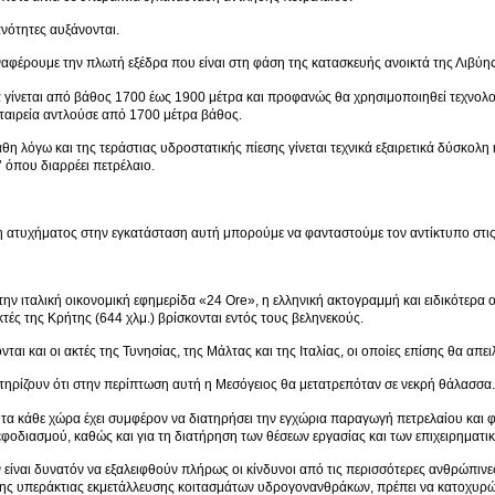
νότητες αυξάνονται.
ναφέρουμε την πλωτή εξέδρα που είναι στη φάση της κατασκευής ανοικτά της Λιβύης
 γίνεται από βάθος 1700 έως 1900 μέτρα και προφανώς θα χρησιμοποιηθεί τεχνολ
εταιρεία αντλούσε από 1700 μέτρα βάθος.
άθη λόγω και της τεράστιας υδροστατικής πίεσης γίνεται τεχνικά εξαιρετικά δύσκολη 
 όπου διαρρέει πετρέλαιο.
 ατυχήματος στην εγκατάσταση αυτή μπορούμε να φανταστούμε τον αντίκτυπο στις
ην ιταλική οικονομική εφημερίδα «24 Ore», η ελληνική ακτογραμμή και ειδικότερα ο
ακτές της Κρήτης (644 χλμ.) βρίσκονται εντός τους βεληνεκούς.
ται και οι ακτές της Τυνησίας, της Μάλτας και της Ιταλίας, οι οποίες επίσης θα απε
ηρίζουν ότι στην περίπτωση αυτή η Μεσόγειος θα μετατρεπόταν σε νεκρή θάλασσα.
α κάθε χώρα έχει συμφέρον να διατηρήσει την εγχώρια παραγωγή πετρελαίου και φ
εφοδιασμού, καθώς και για τη διατήρηση των θέσεων εργασίας και των επιχειρηματικ
 είναι δυνατόν να εξαλειφθούν πλήρως οι κίνδυνοι από τις περισσότερες ανθρώπιν
ης υπεράκτιας εκμετάλλευσης κοιτασμάτων υδρογονανθράκων, πρέπει να κατοχυρών