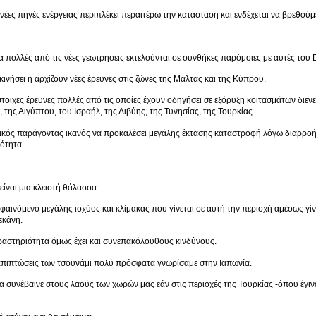
 νέες πηγές ενέργειας περιπλέκει περαιτέρω την κατάσταση και ενδέχεται να βρεθού
α πολλές από τις νέες γεωτρήσεις εκτελούνται σε συνθήκες παρόμοιες με αυτές του
κινήσει ή αρχίζουν νέες έρευνες στις ζώνες της Μάλτας και της Κύπρου.
στοιχες έρευνες πολλές από τις οποίες έχουν οδηγήσει σε εξόρυξη κοιτασμάτων διεν
, της Αιγύπτου, του Ισραήλ, της Λιβύης, της Τυνησίας, της Τουρκίας.
κός παράγοντας ικανός να προκαλέσει μεγάλης έκτασης καταστροφή λόγω διαρροής 
ότητα.
είναι μια κλειστή θάλασσα.
φαινόμενο μεγάλης ισχύος και κλίμακας που γίνεται σε αυτή την περιοχή αμέσως γίν
εκάνη.
ραστηριότητα όμως έχει και συνεπακόλουθους κινδύνους.
 επιπτώσεις των τσουνάμι πολύ πρόσφατα γνωρίσαμε στην Ιαπωνία.
 θα συνέβαινε στους λαούς των χωρών μας εάν στις περιοχές της Τουρκίας -όπου έγι