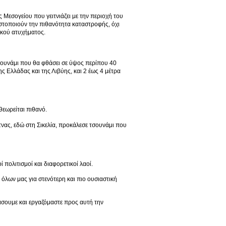
ς Μεσογείου που γειτνιάζει με την περιοχή του
στοποιούν την πιθανότητα καταστροφής, όχι
ικού ατυχήματος.
τσουνάμι που θα φθάσει σε ύψος περίπου 40
ς Ελλάδας και της Λιβύης, και 2 έως 4 μέτρα
θεωρείται πιθανό.
τνας, εδώ στη Σικελία, προκάλεσε τσουνάμι που
 πολιτισμοί και διαφορετικοί λαοί.
όλων μας για στενότερη και πιο ουσιαστική
άσουμε και εργαζόμαστε προς αυτή την