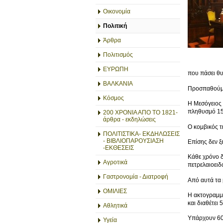
Οικονομία
Πολιτική
Άρθρα
Πολιτισμός
ΕΥΡΩΠΗ
που πάσει θυ
ΒΑΛΚΑΝΙΑ
Προσπαθούμε 
Κόσμος
Η Μεσόγειος 
πληθυσμό 150
200 ΧΡΟΝΙΑ ΑΠΟ ΤΟ 1821-
άρθρα - εκδηλώσεις
Ο κομβικός τ
ΠΟΛΙΤΙΣΤΙΚΑ- ΕΚΔΗΛΩΣΕΙΣ
- ΒΙΒΛΙΟΠΑΡΟΥΣΙΑΣΗ
Επίσης δεν ξ
-ΕΚΘΕΣΕΙΣ
Κάθε χρόνο δ
Αγροτικά
πετρελαιοειδ
Γαστρονομία - Διατροφή
Από αυτά τα 
ΟΜΙΛΙΕΣ
Η ακτογραμμ
και διαθέτει 
Αθλητικά
Υπάρχουν 60 
Υγεία