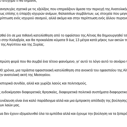
 ατύχημα τι θα σήμαινε;
ανησυχίες σχετικά με τις εξελίξεις που επηρεάζουν άμεσα την περιοχή της Ανατολική
ως επίσης η ύπαρξη ισχυρών ανέμων, θαλασσίων συμβάντων, ως στοιχεία που μεγι
ρίπτωση ενός ισχυρού σεισμού, αλλά ακόμα και στην περίπτωση ενός άλλου πυρην
σθεί ότι σε μια πιθανή κατολίσθηση από το ηφαίστειο της Αίτνας θα δημιουργηθεί 
 στην Καλαβρία, και θα προκαλέσει κύματα 9 έως 13 μέτρα κατά μήκος των ακτών τη
 της Αιγύπτου και της Συρίας.
η πρώτη φορά που θα συμβεί ένα τέτοιο φαινόμενο, γι’ αυτό το λόγο αυτό το σενάριο 
0 χρόνια, μια τεράστια ηφαιστειακή κατολίσθηση στα ανοικτά του ηφαιστείου της Αί
ην ανατολική ακτή της Μεσογείου.
ιστορικά συνδέει, αλλά και χωρίζει λαούς και πολιτισμούς.
ης ευδοκίμησαν διαφορετικές θρησκείες, διαφορετικά πολιτικά συστήματα διαφορετικοί
νέλευση είναι ένα καλό παράδειγμα αλλά και μια έμπρακτη απόδειξη της βούλησης 
ων λαών μας.
α δεν έχουν εξομαλυνθεί όλα τα εμπόδια αλλά και έχουμε την βούληση να τα ξεπερ