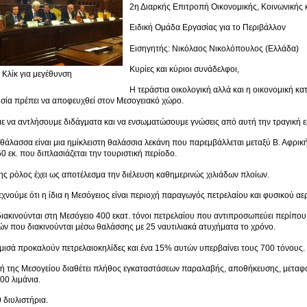
2η Διαρκής Επιτροπή Οικονομικής, Κοινωνικής 
Ειδική Ομάδα Εργασίας για το Περιβάλλον
Εισηγητής: Νικόλαος Νικολόπουλος (Ελλάδα)
Κυρίες και κύριοι συνάδελφοι,
Κλίκ για μεγέθυνση
Η τεράστια οικολογική αλλά και η οικονομική κ
σία πρέπει να αποφευχθεί στον Μεσογειακό χώρο.
να αντλήσουμε διδάγματα και να ενσωματώσουμε γνώσεις από αυτή την τραγική ε
θάλασσα είναι μια ημίκλειστη θαλάσσια λεκάνη που παρεμβάλλεται μεταξύ Β. Αφρική
 εκ. που διπλασιάζεται την τουριστική περίοδο.
ης ρόλος έχει ως αποτέλεσμα την διέλευση καθημερινώς χιλιάδων πλοίων.
εχνούμε ότι η ίδια η Μεσόγειος είναι περιοχή παραγωγός πετρελαίου και φυσικού αε
ιακινούνται στη Μεσόγειο 400 εκατ. τόνοι πετρελαίου που αντιπροσωπεύει περίπο
ών που διακινούνται μέσω θαλάσσης με 25 ναυτιλιακά ατυχήματα το χρόνο.
μισά προκαλούν πετρελαιοκηλίδες και ένα 15% αυτών υπερβαίνει τους 700 τόνους.
ή της Μεσογείου διαθέτει πλήθος εγκαταστάσεων παραλαβής, αποθήκευσης, μεταφό
500 λιμάνια.
διυλιστήρια.