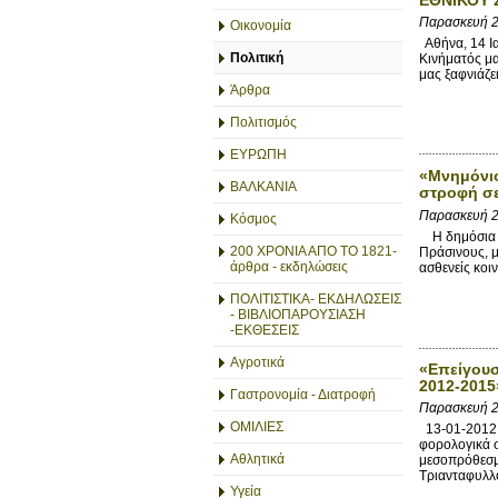
Παρασκευή 2
Οικονομία
Αθήνα, 14 Ι
Πολιτική
Κινήματός μα
μας ξαφνιάζει,
Άρθρα
Πολιτισμός
ΕΥΡΩΠΗ
«Μνημόνιο
ΒΑΛΚΑΝΙΑ
στροφή σε
Παρασκευή 2
Κόσμος
Η δημόσια συ
200 ΧΡΟΝΙΑ ΑΠΟ ΤΟ 1821-
Πράσινους, μ
άρθρα - εκδηλώσεις
ασθενείς κοι
ΠΟΛΙΤΙΣΤΙΚΑ- ΕΚΔΗΛΩΣΕΙΣ
- ΒΙΒΛΙΟΠΑΡΟΥΣΙΑΣΗ
-ΕΚΘΕΣΕΙΣ
Αγροτικά
«Επείγουσ
2012-2015
Γαστρονομία - Διατροφή
Παρασκευή 2
ΟΜΙΛΙΕΣ
13-01-2012 Α
φορολογικά σ
Αθλητικά
μεσοπρόθεσμ
Τριανταφυλλό
Υγεία