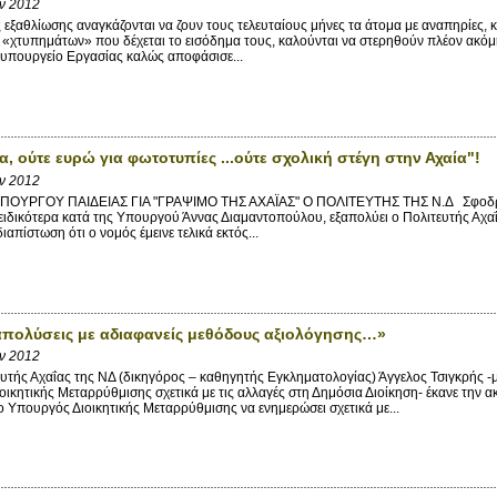
αν 2012
εξαθλίωσης αναγκάζονται να ζουν τους τελευταίους μήνες τα άτομα με αναπηρίες,
«χτυπημάτων» που δέχεται το εισόδημα τους, καλούνται να στερηθούν πλέον ακόμη 
 υπουργείο Εργασίας καλώς αποφάσισε...
α, ούτε ευρώ για φωτοτυπίες ...ούτε σχολική στέγη στην Αχαία"!
αν 2012
ΟΥΡΓΟΥ ΠΑΙΔΕΙΑΣ ΓΙΑ "ΓΡΑΨΙΜΟ ΤΗΣ ΑΧΑΪΑΣ" Ο ΠΟΛΙΤΕΥΤΗΣ ΤΗΣ Ν.Δ Σφοδρή ε
 ειδικότερα κατά της Υπουργού Άννας Διαμαντοπούλου, εξαπολύει ο Πολιτευτής Αχ
διαπίστωση ότι ο νομός έμεινε τελικά εκτός...
απολύσεις με αδιαφανείς μεθόδους αξιολόγησης…»
αν 2012
τής Αχαΐας της ΝΔ (δικηγόρος – καθηγητής Εγκληματολογίας) Άγγελος Τσιγκρής -
ικητικής Μεταρρύθμισης σχετικά με τις αλλαγές στη Δημόσια Διοίκηση- έκανε την
ο Υπουργός Διοικητικής Μεταρρύθμισης να ενημερώσει σχετικά με...