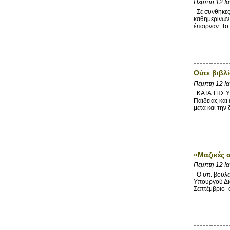
Πέμπτη 12 Ι
Σε συνθήκες 
καθημερινών 
έπαιρναν. Το
Ούτε βιβλί
Πέμπτη 12 Ι
ΚΑΤΑ ΤΗΣ ΥΠ
Παιδείας και
μετά και την 
«Μαζικές 
Πέμπτη 12 Ι
Ο υπ. βουλευ
Υπουργού Διο
Σεπτέμβριο- 