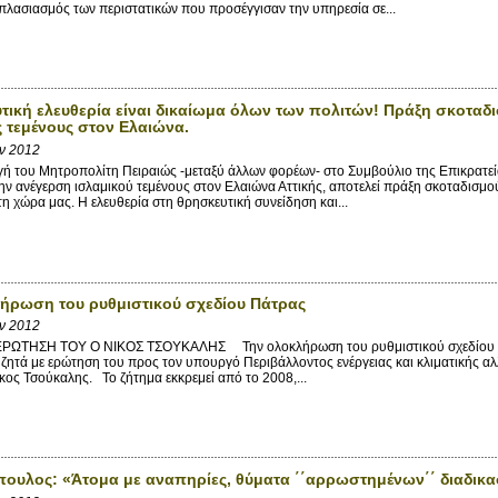
ιπλασιασμός των περιστατικών που προσέγγισαν την υπηρεσία σε...
τική ελευθερία είναι δικαίωμα όλων των πολιτών! Πράξη σκοταδ
 τεμένους στον Ελαιώνα.
αν 2012
του Μητροπολίτη Πειραιώς -μεταξύ άλλων φορέων- στο Συμβούλιο της Επικρατεί
ν ανέγερση ισλαμικού τεμένους στον Ελαιώνα Αττικής, αποτελεί πράξη σκοταδισμο
τη χώρα μας. Η ελευθερία στη θρησκευτική συνείδηση και...
ήρωση του ρυθμιστικού σχεδίου Πάτρας
αν 2012
ΤΗΣΗ ΤΟΥ Ο ΝΙΚΟΣ ΤΣΟΥΚΑΛΗΣ Την ολοκλήρωση του ρυθμιστικού σχεδίου Πάτρ
ζητά με ερώτηση του προς τον υπουργό Περιβάλλοντος ενέργειας και κλιματικής αλ
κος Τσούκαλης. Το ζήτημα εκκρεμεί από το 2008,...
πουλος: «Άτομα με αναπηρίες, θύματα ΄΄αρρωστημένων΄΄ διαδι