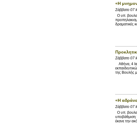
«Η μνημον
Σάββατο 07 
Ο υπ. βουλευ
προπηλακισμο
δραματικές κ
Προκλητικ
Σάββατο 07 
Αθήνα, 4 Ια
εκπαιδευτικώ
της Βουλής μ
«Η αδράνε
Σάββατο 07 
Ο υπ. βουλευ
υποβάθμιση τ
έκανε την ακ