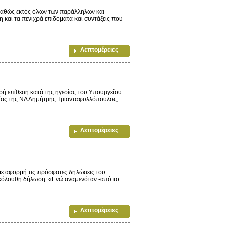
 καθώς εκτός όλων των παράλληλων και
και τα πενιχρά επιδόματα και συντάξεις που
Λεπτομέρειες
πίθεση κατά της ηγεσίας του Υπουργείου
αΐας της ΝΔ Δημήτρης Τριανταφυλλόπουλος,
Λεπτομέρειες
με αφορμή τις πρόσφατες δηλώσεις του
 ακόλουθη δήλωση: «Ενώ αναμενόταν -από το
Λεπτομέρειες