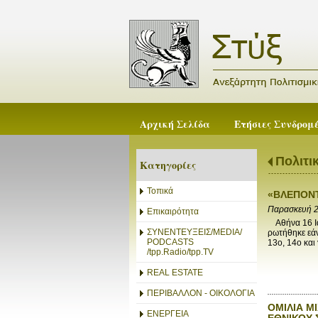
Αρχική Σελίδα
Ετήσιες Συνδρομ
Πολιτι
Κατηγορίες
Τοπικά
«BΛΕΠΟΝΤ
Παρασκευή 2
Επικαιρότητα
Αθήνα 16 Ια
ΣΥΝΕΝΤΕΥΞΕΙΣ/MEDIA/
ρωτήθηκε εάν
PODCASTS
13ο, 14ο και γ
/tpp.Radio/tpp.TV
REAL ESTATE
ΠΕΡΙΒΑΛΛΟΝ - ΟΙΚΟΛΟΓΙΑ
ΟΜΙΛΙΑ Μ
ΕΝΕΡΓΕΙΑ
ΕΘΝΙΚΟΥ 