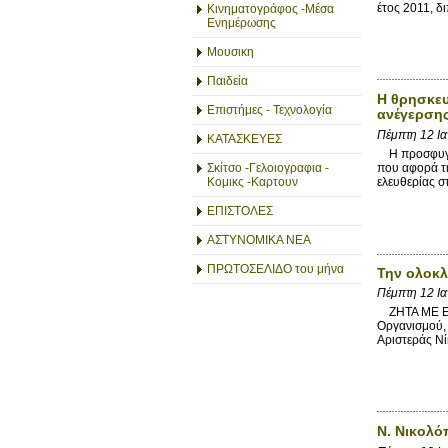
έτος 2011, δ
Κινηματογράφος -Μέσα
Ενημέρωσης
Μουσικη
Παιδεία
Η θρησκευ
Επιστήμες - Τεχνολογία
ανέγερσης
Πέμπτη 12 Ι
ΚΑΤΑΣΚΕΥΕΣ
Η προσφυγή 
που αφορά τη
Σκίτσο -Γελοιογραφια -
ελευθερίας σ
Κομικς -Καρτουν
ΕΠΙΣΤΟΛΕΣ
ΑΣΤΥΝΟΜΙΚΑ ΝΕΑ
ΠΡΩΤΟΣΕΛΙΔΟ του μήνα
Την ολοκλ
Πέμπτη 12 Ι
ΖΗΤΑ ΜΕ ΕΡΩ
Οργανισμού, 
Αριστεράς Νί
Ν. Νικολό