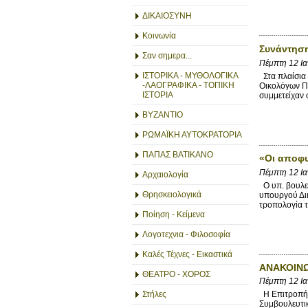
ΔΙΚΑΙΟΣΥΝΗ
Κοινωνία
Συνάντησ
Σαν σημερα...
Πέμπτη 12 Ι
ΙΣΤΟΡΙΚΑ - ΜΥΘΟΛΟΓΙΚΑ
Στα πλαίσια 
-ΛΑΟΓΡΑΦΙΚΑ - ΤΟΠΙΚΗ
Οικολόγων Π
ΙΣΤΟΡΙΑ
συμμετείχαν 
ΒΥΖΑΝΤΙΟ
ΡΩΜΑΪΚΗ ΑΥΤΟΚΡΑΤΟΡΙΑ
ΠΑΠΑΣ ΒΑΤΙΚΑΝΟ
«Οι αποφ
Πέμπτη 12 Ι
Αρχαιολογία
Ο υπ. βουλευ
Θρησκειολογικά
υπουργού Δικ
τροπολογία τ
Ποίηση - Κείμενα
Λογοτεχνια - Φιλοσοφία
Καλές Τέχνες - Εικαστικά
ΑΝΑΚΟΙΝΩ
ΘΕΑΤΡΟ - ΧΟΡΟΣ
Πέμπτη 12 Ι
Στήλες
Η Επιτροπή Υ
Συμβουλευτικ