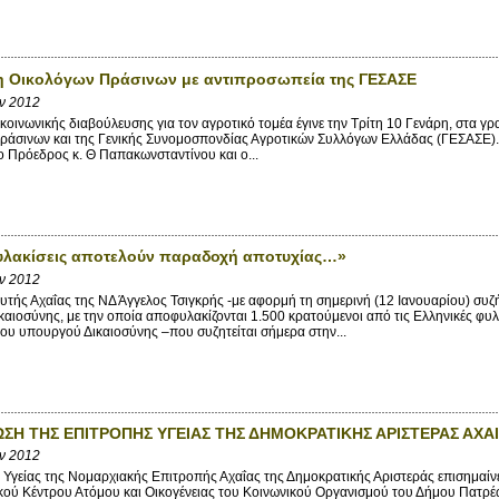
η Οικολόγων Πράσινων με αντιπροσωπεία της ΓΕΣΑΣΕ
αν 2012
κοινωνικής διαβούλευσης για τον αγροτικό τομέα έγινε την Τρίτη 10 Γενάρη, στα 
ράσινων και της Γενικής Συνομοσπονδίας Αγροτικών Συλλόγων Ελλάδας (ΓΕΣΑΣΕ).
ο Πρόεδρος κ. Θ Παπακωνσταντίνου και ο...
υλακίσεις αποτελούν παραδοχή αποτυχίας…»
αν 2012
τής Αχαΐας της ΝΔ Άγγελος Τσιγκρής -με αφορμή τη σημερινή (12 Ιανουαρίου) συζ
αιοσύνης, με την οποία αποφυλακίζονται 1.500 κρατούμενοι από τις Ελληνικές φυ
ου υπουργού Δικαιοσύνης –που συζητείται σήμερα στην...
ΣΗ ΤΗΣ ΕΠΙΤΡΟΠΗΣ ΥΓΕΙΑΣ ΤΗΣ ΔΗΜΟΚΡΑΤΙΚΗΣ ΑΡΙΣΤΕΡΑΣ ΑΧΑ
αν 2012
γείας της Νομαρχιακής Επιτροπής Αχαΐας της Δημοκρατικής Αριστεράς επισημαίνει 
ού Κέντρου Ατόμου και Οικογένειας του Κοινωνικού Οργανισμού του Δήμου Πατρέων