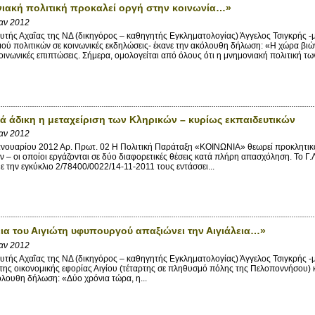
ιακή πολιτική προκαλεί οργή στην κοινωνία…»
Ιαν 2012
τής Αχαΐας της ΝΔ (δικηγόρος – καθηγητής Εγκληματολογίας) Άγγελος Τσιγκρής -
ύ πολιτικών σε κοινωνικές εκδηλώσεις- έκανε την ακόλουθη δήλωση: «Η χώρα βιώ
οινωνικές επιπτώσεις. Σήμερα, ομολογείται από όλους ότι η μνημονιακή πολιτική των
ά άδικη η μεταχείριση των Κληρικών – κυρίως εκπαιδευτικών
Ιαν 2012
νουαρίου 2012 Αρ. Πρωτ. 02 Η Πολιτική Παράταξη «ΚΟΙΝΩΝΙΑ» θεωρεί προκλητικά 
ν – οι οποίοι εργάζονται σε δύο διαφορετικές θέσεις κατά πλήρη απασχόληση. Το Γ
ε την εγκύκλιο 2/78400/0022/14-11-2011 τους εντάσσει...
ια του Αιγιώτη υφυπουργού απαξιώνει την Αιγιάλεια…»
Ιαν 2012
τής Αχαΐας της ΝΔ (δικηγόρος – καθηγητής Εγκληματολογίας) Άγγελος Τσιγκρής 
ης οικονομικής εφορίας Αιγίου (τέταρτης σε πληθυσμό πόλης της Πελοποννήσου)
όλουθη δήλωση: «Δύο χρόνια τώρα, η...