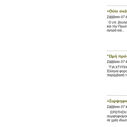
«Ούτε σκέ
Σάββατο 07 
Ο υπ. βουλευ
και την Πρωτ
αγορά και...
"Ωμή πρόκ
Σάββατο 07 
"ΓΙΑ ΧΤΥΠΗΜ
Έλληνα φορολ
παρέμβασή το
«Συμψηφι
Σάββατο 07 
ΕΡΩΤΗΣΗ Προ
συμψηφισμού 
σε χρέη ιδιω