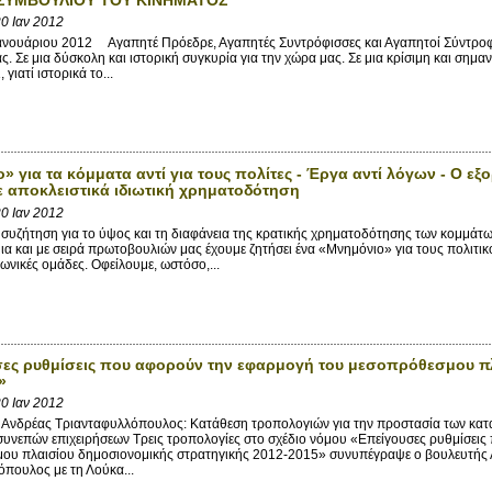
0 Ιαν 2012
ανουάριου 2012 Αγαπητέ Πρόεδρε, Αγαπητές Συντρόφισσες και Αγαπητοί Σύντροφο
ς. Σε μια δύσκολη και ιστορική συγκυρία για την χώρα μας. Σε μια κρίσιμη και σημαν
 γιατί ιστορικά το...
» για τα κόμματα αντί για τους πολίτες - Έργα αντί λόγων - Ο ε
 αποκλειστικά ιδιωτική χρηματοδότηση
0 Ιαν 2012
ζήτηση για το ύψος και τη διαφάνεια της κρατικής χρηματοδότησης των κομμάτω
ια και με σειρά πρωτοβουλιών μας έχουμε ζητήσει ένα «Μνημόνιο» για τους πολιτικο
νωνικές ομάδες. Οφείλουμε, ωστόσο,...
ες ρυθμίσεις που αφορούν την εφαρμογή του μεσοπρόθεσμου πλ
»
0 Ιαν 2012
νδρέας Τριανταφυλλόπουλος: Κατάθεση τροπολογιών για την προστασία των κατανα
υνεπών επιχειρήσεων Τρεις τροπολογίες στο σχέδιο νόμου «Επείγουσες ρυθμίσει
ου πλαισίου δημοσιονομικής στρατηγικής 2012-2015» συνυπέγραψε ο βουλευτής
πουλος με τη Λούκα...