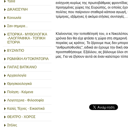
Υγεία
ενίσχυση κυρίως της πρωτοβάθμιας φροντίδας. 
προηγμένες χώρες της Ευρώπης, οι οποίες έχο
ΔΙΚΑΙΟΣΥΝΗ
πολίτες που παίρνουν σταθερά κάποια αγωγή, 
τρίμηνες, εξάμηνες ή ακόμα ετήσιες συνταγές…
Κοινωνία
Σαν σημερα...
Κλείνοντας την τοποθέτησή του, ο κ Νικολόπου
ΙΣΤΟΡΙΚΑ - ΜΥΘΟΛΟΓΙΚΑ
-ΛΑΟΓΡΑΦΙΚΑ - ΤΟΠΙΚΗ
χρόνια δεν θα είχε φτάσει η χώρα στη σημεριν
ΙΣΤΟΡΙΑ
πορείας ως κράτος. Το ξέρουμε πως δεν μπορο
“ανθρωποθυσίες”, ειδικά αν έχουμε την δική σ
ΒΥΖΑΝΤΙΟ
προσπαθήσουμε. Εξάλλου, ας βάλουμε όλοι στο 
μας. Για να ζήσουν αυτά σε έναν καλύτερο τόπο
ΡΩΜΑΪΚΗ ΑΥΤΟΚΡΑΤΟΡΙΑ
ΠΑΠΑΣ ΒΑΤΙΚΑΝΟ
Αρχαιολογία
Θρησκειολογικά
Ποίηση - Κείμενα
Λογοτεχνια - Φιλοσοφία
Καλές Τέχνες - Εικαστικά
ΘΕΑΤΡΟ - ΧΟΡΟΣ
Στήλες