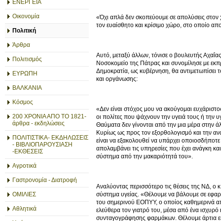
ΕΝΕΡΓΕΙΑ
Οικονομία
«Όχι απλά δεν σκοπεύουμε σε απολύσεις στον 
τον ευαίσθητο και κρίσιμο χώρο, στο οποίο απ
Πολιτική
Άρθρα
Αυτό, μεταξύ άλλων, τόνισε ο βουλευτής Αχαΐα
Πολιτισμός
Νοσοκομείο της Πάτρας και συνομίλησε με εκπ
Δημοκρατία, ως κυβέρνηση, θα αντιμετωπίσει τ
ΕΥΡΩΠΗ
και οργάνωσης:
ΒΑΛΚΑΝΙΑ
Κόσμος
«Δεν είναι στόχος μου να ακούγομαι ευχάριστος
200 ΧΡΟΝΙΑ ΑΠΟ ΤΟ 1821-
οι πολίτες που ψάχνουν την υγειά τους ή την 
άρθρα - εκδηλώσεις
Θαύματα δεν γίνονται από την μια μέρα στην 
Κυρίως ως προς τον εξορθολογισμό και την ανα
ΠΟΛΙΤΙΣΤΙΚΑ- ΕΚΔΗΛΩΣΕΙΣ
είναι να εξακολουθεί να υπάρχει οποιοσδήποτε
- ΒΙΒΛΙΟΠΑΡΟΥΣΙΑΣΗ
απολαμβάνει τις υπηρεσίες που έχει ανάγκη και
-ΕΚΘΕΣΕΙΣ
σύστημα από την μακαριότητά του».
Αγροτικά
Γαστρονομία - Διατροφή
Αναλύοντας περισσότερο τις θέσεις της ΝΔ, ο 
σύστημα υγείας. «Θέλουμε να βάλουμε σε εφαρμ
ΟΜΙΛΙΕΣ
του σημερινού ΕΟΠΥΥ, ο οποίος καθημερινά απο
Αθλητικά
ελεύθερα τον γιατρό του, μέσα από ένα ισχυρό
συνταγογράφησης φαρμάκων. Θέλουμε άρτια εκπ