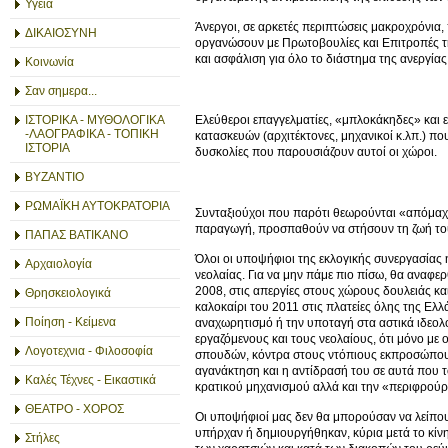
Υγεία
Άνεργοι, σε αρκετές περιπτώσεις μακροχρόνια
ΔΙΚΑΙΟΣΥΝΗ
οργανώσουν με Πρωτοβουλίες και Επιτροπές τη
και ασφάλιση για όλο το διάστημα της ανεργίας
Κοινωνία
Σαν σημερα...
Ελεύθεροι επαγγελματίες, «μπλοκάκηδες» και ε
ΙΣΤΟΡΙΚΑ - ΜΥΘΟΛΟΓΙΚΑ
-ΛΑΟΓΡΑΦΙΚΑ - ΤΟΠΙΚΗ
κατασκευών (αρχιτέκτονες, μηχανικοί κ.λπ.) πο
ΙΣΤΟΡΙΑ
δυσκολίες που παρουσιάζουν αυτοί οι χώροι.
ΒΥΖΑΝΤΙΟ
ΡΩΜΑΪΚΗ ΑΥΤΟΚΡΑΤΟΡΙΑ
Συνταξιούχοι που παρότι θεωρούνται «απόμαχο
παραγωγή, προσπαθούν να στήσουν τη ζωή του
ΠΑΠΑΣ ΒΑΤΙΚΑΝΟ
Όλοι οι υποψήφιοι της εκλογικής συνεργασίας
Αρχαιολογία
νεολαίας. Για να μην πάμε πιο πίσω, θα αναφε
2008, στις απεργίες στους χώρους δουλειάς και
Θρησκειολογικά
καλοκαίρι του 2011 στις πλατείες όλης της Ελλ
Ποίηση - Κείμενα
αναχωρητισμό ή την υποταγή στα αστικά ιδεολ
εργαζόμενους και τους νεολαίους, ότι μόνο με
Λογοτεχνια - Φιλοσοφία
σπουδών, κόντρα στους ντόπιους εκπροσώπους τ
αγανάκτηση και η αντίδρασή του σε αυτά που το
Καλές Τέχνες - Εικαστικά
κρατικού μηχανισμού αλλά και την «περιφρούρη
ΘΕΑΤΡΟ - ΧΟΡΟΣ
Οι υποψήφιοί μας δεν θα μπορούσαν να λείπουν
υπήρχαν ή δημιουργήθηκαν, κύρια μετά το κίνη
Στήλες