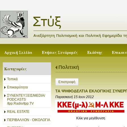
Αρχική Σελίδα
Ετήσιες Συνδρομές
Εκδότης
Επικοι
Πολιτική
Κατηγορίες
Τοπικά
Επιστροφή
Επικαιρότητα
ΤΑ ΨΗΦΟΔΕΛΤΙΑ ΕΚΛΟΓΙΚΗΣ ΣΥΝΕΡΓΑ
ΣΥΝΕΝΤΕΥΞΕΙΣ/MEDIA/
Παρασκευή 15 Ιουν 2012
PODCASTS
/tpp.Radio/tpp.TV
REAL ESTATE
Κλίκ για μεγέθυνση
ΠΕΡΙΒΑΛΛΟΝ - ΟΙΚΟΛΟΓΙΑ