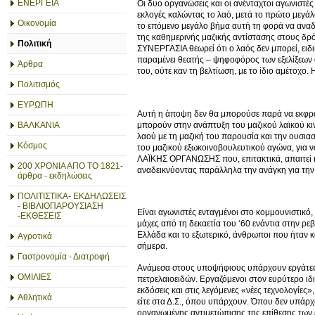
ΕΝΕΡΓΕΙΑ
Οι δυο οργανώσεις και οι ανένταχτοι αγωνιστ
εκλογές καλώντας το λαό, μετά το πρώτο μεγάλ
Οικονομία
το επόμενο μεγάλο βήμα αυτή τη φορά να αναδεί
της καθημερινής μαζικής αντίστασης στους δρόμ
Πολιτική
ΣΥΝΕΡΓΑΣΙΑ θεωρεί ότι ο λαός δεν μπορεί, ειδι
παραμένει θεατής – ψηφοφόρος των εξελίξεων 
Άρθρα
του, ούτε καν τη βελτίωση, με το ίδιο αμέτοχο.
Πολιτισμός
ΕΥΡΩΠΗ
Αυτή η άποψη δεν θα μπορούσε παρά να εκφρασ
μπορούν στην ανάπτυξη του μαζικού λαϊκού κι
ΒΑΛΚΑΝΙΑ
λαού με τη μαζική του παρουσία και την ουσια
Κόσμος
του μαζικού εξωκοινοβουλευτικού αγώνα, για ν
ΛΑΪΚΗΣ ΟΡΓΑΝΩΣΗΣ που, επιτακτικά, απαιτεί 
200 ΧΡΟΝΙΑ ΑΠΟ ΤΟ 1821-
αναδεικνύοντας παράλληλα την ανάγκη για την
άρθρα - εκδηλώσεις
ΠΟΛΙΤΙΣΤΙΚΑ- ΕΚΔΗΛΩΣΕΙΣ
- ΒΙΒΛΙΟΠΑΡΟΥΣΙΑΣΗ
Είναι αγωνιστές ενταγμένοι στο κομμουνιστικό,
-ΕΚΘΕΣΕΙΣ
μάχες από τη δεκαετία του ‘60 ενάντια στην ρε
Ελλάδα και το εξωτερικό, άνθρωποι που ήταν κα
Αγροτικά
σήμερα.
Γαστρονομία - Διατροφή
Ανάμεσα στους υποψήφιους υπάρχουν εργάτες κ
ΟΜΙΛΙΕΣ
πετρελαιοειδών. Εργαζόμενοι στον ευρύτερο ιδι
εκδόσεις και στις λεγόμενες «νέες τεχνολογίες»
Αθλητικά
είτε στα Δ.Σ., όπου υπάρχουν. Όπου δεν υπά
οργανωμένης αντιμετώπισης της επίθεσης των ε