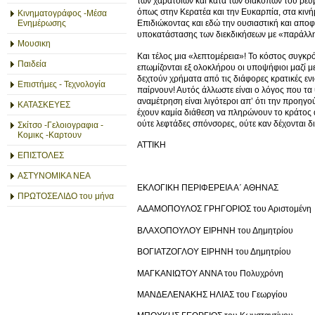
των χαρατσιών και κατά των διακοπών του ρεύ
όπως στην Κερατέα και την Ευκαρπία, στα κινή
Κινηματογράφος -Μέσα
Ενημέρωσης
Επιδιώκοντας και εδώ την ουσιαστική και αποφ
υποκατάστασης των διεκδικήσεων με «παράλλ
Μουσικη
Και τέλος μια «λεπτομέρεια»! Το κόστος συγκ
Παιδεία
επωμίζονται εξ ολοκλήρου οι υποψήφιοι μαζί με
δεχτούν χρήματα από τις διάφορες κρατικές εν
Επιστήμες - Τεχνολογία
παίρνουν! Αυτός άλλωστε είναι ο λόγος που τ
αναμέτρηση είναι λιγότεροι απ’ ότι την προηγού
ΚΑΤΑΣΚΕΥΕΣ
έχουν καμία διάθεση να πληρώνουν το κράτος α
ούτε λεφτάδες σπόνσορες, ούτε καν δέχονται δ
Σκίτσο -Γελοιογραφια -
Κομικς -Καρτουν
ΑΤΤΙΚΗ
ΕΠΙΣΤΟΛΕΣ
ΑΣΤΥΝΟΜΙΚΑ ΝΕΑ
ΕΚΛΟΓΙΚΗ ΠΕΡΙΦΕΡΕΙΑ Α΄ ΑΘΗΝΑΣ
ΠΡΩΤΟΣΕΛΙΔΟ του μήνα
ΑΔΑΜΟΠΟΥΛΟΣ ΓΡΗΓΟΡΙΟΣ του Αριστομένη
ΒΛΑΧΟΠΟΥΛΟΥ ΕΙΡΗΝΗ του Δημητρίου
ΒΟΓΙΑΤΖΟΓΛΟΥ ΕΙΡΗΝΗ του Δημητρίου
ΜΑΓΚΑΝΙΩΤΟΥ ΑΝΝΑ του Πολυχρόνη
ΜΑΝΔΕΛΕΝΑΚΗΣ ΗΛΙΑΣ του Γεωργίου