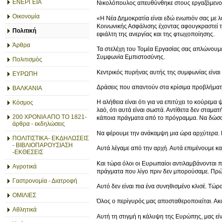
ΕΝΕΡΓΕΙΑ
Νικολόπουλος απευθύνθηκε στους εργαζόμενους
Οικονομία
«Η Νέα Δημοκρατία είναι εδώ ενωπιόν σας με λύ
Κοινωνικής Ασφάλισης έχοντας αφουγκραστεί το
Πολιτική
εφιάλτη της ανεργίας και της φτωχοποίησης.
Άρθρα
Τα στελέχη του Τομέα Εργασίας σας απλώνουμε 
Συμφωνία Εμπιστοσύνης.
Πολιτισμός
Κεντρικός πυρήνας αυτής της συμφωνίας είναι 
ΕΥΡΩΠΗ
Δράσεις που απαντούν στα κρίσιμα προβλήματα
ΒΑΛΚΑΝΙΑ
Η αλήθεια είναι ότι για να επιτύχει το κούρε
Κόσμος
λαό, ότι αυτά είναι σωστά. Αντίθετα δεν σταμα
200 ΧΡΟΝΙΑ ΑΠΟ ΤΟ 1821-
κάποια πράγματα από το πρόγραμμα. Να δώσου
άρθρα - εκδηλώσεις
Να φέρουμε την ανάκαμψη μια ώρα αρχύτερα. 
ΠΟΛΙΤΙΣΤΙΚΑ- ΕΚΔΗΛΩΣΕΙΣ
- ΒΙΒΛΙΟΠΑΡΟΥΣΙΑΣΗ
Αυτά λέγαμε από την αρχή. Αυτά επιμένουμε κα
-ΕΚΘΕΣΕΙΣ
Και τώρα όλοι οι Ευρωπαίοι αντιλαμβάνονται π
Αγροτικά
πράγματα που λίγο πριν δεν μπορούσαμε. Πρώτ
Γαστρονομία - Διατροφή
Αυτό δεν είναι πια ένα συνηθισμένο κλισέ. Τώρα
ΟΜΙΛΙΕΣ
Όλος ο περίγυρός μας αποσταθεροποιείται. Ακ
Αθλητικά
Αυτή τη στιγμή η κάλυψη της Ευρώπης, μας είν