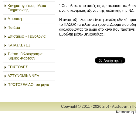
΄΄Οι πολίτες από αυτές τις προτεραιότητες θα κε
Κινηματογράφος -Μέσα
Ενημέρωσης
είναι ο κεντρικός άξονας της πολιτικής της ΝΔ.
Μουσικη
Η ανάπτυξη, λοιπόν, είναι η μεγάλη εθνική π
το ΠΑΣΟΚ τα τελευταία χρόνια. Δρόμο που οδηγ
Παιδεία
ακολουθώντας το άλμα στο κενό που προτείνει 
Ευρώπη μέσω Βενεζουέλας!
Επιστήμες - Τεχνολογία
ΚΑΤΑΣΚΕΥΕΣ
Σκίτσο -Γελοιογραφια -
Κομικς -Καρτουν
ΕΠΙΣΤΟΛΕΣ
ΑΣΤΥΝΟΜΙΚΑ ΝΕΑ
ΠΡΩΤΟΣΕΛΙΔΟ του μήνα
Copyright © 2011 - 2026 Στύξ - Ανεξάρτητη Π
Κατασκευή Ι