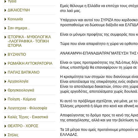
Υγεία
Εμείς θέλουμε η Ελλάδα να επιτύχει τους στό
ΔΙΚΑΙΟΣΥΝΗ
στο λαό μας.
Κοινωνία
Υπάρχουν και αυτοί του ΣΥΡΙΖΑ που κερδοσκοπ
προσπαθούμε να δώσουμε διέξοδο και ΕΛΠΙΔΑ
Σαν σημερα...
Είναι οι μόνιμοι προφήτες της συμφοράς που 
ΙΣΤΟΡΙΚΑ - ΜΥΘΟΛΟΓΙΚΑ
-ΛΑΟΓΡΑΦΙΚΑ - ΤΟΠΙΚΗ
Τώρα που είναι απαραίτητο η χώρα να ορθοποδή
ΙΣΤΟΡΙΑ
ΑΝΑΚΑΜΨΗ-ΕΠΑΝΑΔΙΑΠΡΑΓΜΑΤΕΥΣΗ ΤΗΣ Ο
ΒΥΖΑΝΤΙΟ
Είναι οι τρεις προτεραιότητες της ΝΔ όπως δ
ΡΩΜΑΪΚΗ ΑΥΤΟΚΡΑΤΟΡΙΑ
όπως υποστήριξε θα επαναφέρουν τη χώρα σε 
ΠΑΠΑΣ ΒΑΤΙΚΑΝΟ
Η κρισιμότητα των στιγμών που διανύουμε είνα
Αρχαιολογία
Είναι αποτέλεσμα της επικράτησης ενός σοβιετ
Είναι το αποτέλεσμα δεκαετιών, όπου στη χώρ
Θρησκειολογικά
χωρίς εργοδότες, αποτελέσματα χωρίς δουλειά.
Ποίηση - Κείμενα
Κι αυτό το πρόβλημα σχετίζεται, για μένα, με 
Έλληνες μπροστά ή άλμα στο κενό και εθνική 
Λογοτεχνια - Φιλοσοφία
Aποφεύγοντας το δρόμο προς το κενό της Αριστ
Καλές Τέχνες - Εικαστικά
της απασχόλησης, αλλά και για την βελτίωση τ
ΘΕΑΤΡΟ - ΧΟΡΟΣ
Τα 18 μέτρα που εμείς προτείνουμε μπορούν ν
ΕΛΛΑΔΑΣ.
Στήλες