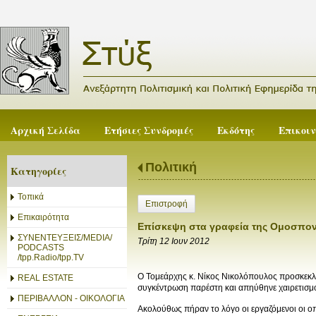
Αρχική Σελίδα
Ετήσιες Συνδρομές
Εκδότης
Επικοι
Πολιτική
Κατηγορίες
Τοπικά
Επιστροφή
Επικαιρότητα
Επίσκεψη στα γραφεία της Ομοσπον
ΣΥΝΕΝΤΕΥΞΕΙΣ/MEDIA/
Τρίτη 12 Ιουν 2012
PODCASTS
/tpp.Radio/tpp.TV
Ο Τομεάρχης κ. Νίκος Νικολόπουλος προσκεκλ
REAL ESTATE
συγκέντρωση παρέστη και απηύθηνε χαιρετισμ
ΠΕΡΙΒΑΛΛΟΝ - ΟΙΚΟΛΟΓΙΑ
Ακολούθως πήραν το λόγο οι εργαζόμενοι οι οπ