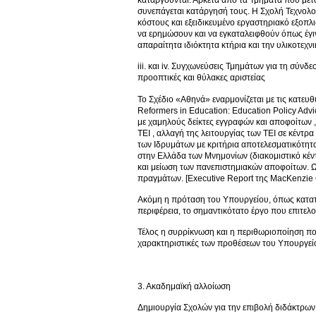
συνεπάγεται κατάργησή τους. Η Σχολή Τεχνολο
κόστους και εξειδικευμένο εργαστηριακό εξοπλισ
να ερημώσουν και να εγκαταλειφθούν όπως έγιν
απαραίτητα ιδιόκτητα κτήρια και την υλικοτεχν
iii. και iv. Συγχωνεύσεις Τμημάτων για τη σύν
προοπτικές και θύλακες αριστείας
Το Σχέδιο «Αθηνά» εναρμονίζεται με τις κατευ
Reformers in Education: Education Policy Adv
με χαμηλούς δείκτες εγγραφών και αποφοίτων 
ΤΕΙ , αλλαγή της λειτουργίας των ΤΕΙ σε κέντρ
των Ιδρυμάτων με κριτήρια αποτελεσματικότητ
στην Ελλάδα των Μνημονίων (διακομιστικό κέν
και μείωση των πανεπιστημιακών αποφοίτων. Ως
πραγμάτων. [Executive Report της MacKenz
Ακόμη η πρόταση του Υπουργείου, όπως κατατίθε
περιφέρεια, το σημαντικότατο έργο που επιτελ
Τέλος η συρρίκνωση και η περιθωριοποίηση που
χαρακτηριστικές των προθέσεων του Υπουργείο
3. Ακαδημαϊκή αλλοίωση
Δημιουργία Σχολών για την επιβολή διδάκτρων