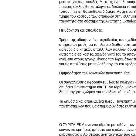
μεταπτυχιακές σπουδές. Με στόχο να υλοποιήσ
πρώτος κύκλος θα καταλήγει σε δίπλωμα τύπου
τύπου master, θα επιβάλει δίδακτα. Αυτή είναι
τμήμα του κόστους των σπουδών στην ελληνική
ταξικότητα στο σύστημα της Ανώτατης Εκπαίδε
Πειθάρχηση και απολύσεις
Τμήμα της αδιαφανούς στοχοθεσίας του σχεδίο
υπηρεσιών με όχημα το πλαίσιο διαθεσιμότητ
αριθμός διοικητικών υπαλλήλων πολλών Ιδρυμά
αυτές τις διαδικασίες, αφενός γιατί του το υπ
ανάμεσα στους εργαζομένους των Ιδρυμάτων τη
για τις απολύσεις με επιβολή αργιών και εφεδρε
Πριμοδότηση των ιδιωτικών πανεπιστημίων
Οι συγχωνεύσεις αφορούν ευθέως τα κολέγια (ι
δημόσια Πανεπιστήμια και ΤΕΙ να ιδρύουν ιδιω
δημιουργήσει «χώρο» για την ιδιωτική –ακόμα 
Τα δημόσια και απαξιωμένα πλέον Πανεπιστήμια
πανεπιστημίων που θα απομυζούν όσες ελληνικ
Ο ΣΥΡΙΖΑ-ΕΚΜ αναγνωρίζει ότι με ευθύνη των
κοινωνικά κριτήρια, τμήματα και σχολές πανεπι
ριζοσπαστικής Αριστεράς αντιτάχθηκαν εδώ και