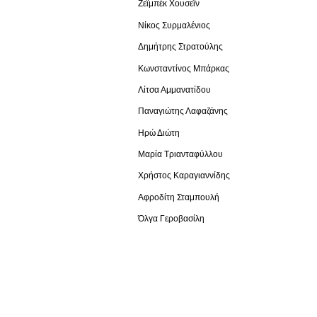
Ζεϊμπέκ Χουσεϊν
Νίκος Συρμαλένιος
Δημήτρης Στρατούλης
Κωνσταντίνος Μπάρκας
Λίτσα Αμμανατίδου
Παναγιώτης Λαφαζάνης
Ηρώ Διώτη
Μαρία Τριανταφύλλου
Χρήστος Καραγιαννίδης
Αφροδίτη Σταμπουλή
Όλγα Γεροβασίλη