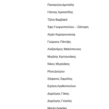
Παναγιώτα Δριτσέλη
Γιάννης Αμανατίδης
Τζένη Βαμβακά
Έφη Γεωργοπούλου – Σάλταρη
Αϊχάν Καραγιουσούφ
Γεώργιος Πάντζας
Αλέξανδρος Μεϊκόπουλος
Μιχάλης Κριτσωτάκης
Νίκος Μιχαλάκης
Ρένα Δούρου
Στέφανος Σαμοϊλης
Ειρήνη Αγαθοπούλου
Δημήτρης Γάκης
Δημήτρης Γελαλής
Μαρία Διακάκη