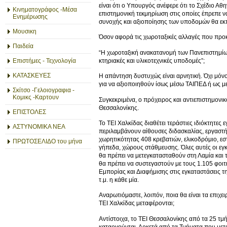
είναι ότι ο Υπουργός ανέφερε ότι το Σχέδιο Αθη
Κινηματογράφος -Μέσα
επιστημονική τεκμηρίωση στις οποίες έπρεπε ν
Ενημέρωσης
συνοχής και αξιοποίησης των υποδομών θα εκπ
Μουσικη
Όσον αφορά τις χωροταξικές αλλαγές που προ
Παιδεία
“Η χωροταξική ανακατανομή των Πανεπιστημίων 
κτηριακές και υλικοτεχνικές υποδομές”;
Επιστήμες - Τεχνολογία
ΚΑΤΑΣΚΕΥΕΣ
Η απάντηση δυστυχώς είναι αρνητική. Όχι μόνο 
για να αξιοποιηθούν ίσως μέσω ΤΑΙΠΕΔ ή ως με
Σκίτσο -Γελοιογραφια -
Κομικς -Καρτουν
Συγκεκριμένα, ο πρόχειρος και αντιεπιστημονι
Θεσσαλονίκης.
ΕΠΙΣΤΟΛΕΣ
Το ΤΕΙ Χαλκίδας διαθέτει τεράστιες ιδιόκτητες 
ΑΣΤΥΝΟΜΙΚΑ ΝΕΑ
περιλαμβάνουν αίθουσες διδασκαλίας, εργαστή
χωρητικότητας 408 κρεβατιών, ελικοδρόμιο, εστ
ΠΡΩΤΟΣΕΛΙΔΟ του μήνα
γήπεδα, χώρους στάθμευσης. Όλες αυτές οι εγ
θα πρέπει να μετεγκατασταθούν στη Λαμία και 
θα πρέπει να συστεγαστούν με τους 1.105 φοι
Εμπορίας και Διαφήμισης στις εγκαταστάσεις τη
τ.μ. η κάθε μία.
Αναρωτιόμαστε, λοιπόν, ποια θα είναι τα επιχ
ΤΕΙ Χαλκίδας μεταφέρονται;
Αντίστοιχα, το ΤΕΙ Θεσσαλονίκης από τα 25 τμή
καταργούνται. Αρκετά από τα Τμήματα που μετ