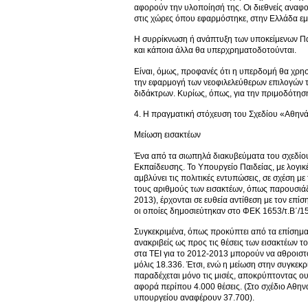
αφορούν την υλοποίησή της. Οι διεθνείς αναφορ
στις χώρες όπου εφαρμόστηκε, στην Ελλάδα εμφ
Η συρρίκνωση ή ανάπτυξη των υποκείμενων Πα
και κάποια άλλα θα υπερχρηματοδοτούνται.
Είναι, όμως, προφανές ότι η υπερδομή θα χρησ
την εφαρμογή των νεοφιλελεύθερων επιλογών τ
διδάκτρων. Κυρίως, όπως, για την πριμοδότηση
4. Η πραγματική στόχευση του Σχεδίου «Αθην
Μείωση εισακτέων
Ένα από τα σιωπηλά διακυβεύματα του σχεδίου
Εκπαίδευσης. Το Υπουργείο Παιδείας, με λογικ
αμβλύνει τις πολιτικές εντυπώσεις, σε σχέση μ
τους αριθμούς των εισακτέων, όπως παρουσιάζο
2013), έρχονται σε ευθεία αντίθεση με τον επίσ
οι οποίες δημοσιεύτηκαν στο ΦΕΚ 1653/τ.Β΄/15
Συγκεκριμένα, όπως προκύπτει από τα επίσημα
ανακριβείς ως προς τις θέσεις των εισακτέων 
στα ΤΕΙ για το 2012-2013 μπορούν να αθροιστού
μόλις 18.336. Έτσι, ενώ η μείωση στην συγκεκρ
παραδέχεται μόνο τις μισές, αποκρύπτοντας ο
αφορά περίπου 4.000 θέσεις. (Στο σχέδιο Αθηνά
υπουργείου αναφέρουν 37.700).