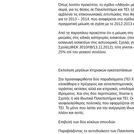
Όπως λοιπόν προκύπτει, το σχέδιο «Αθηνά» μέ
σειρά, για τις θέσεις σε Πανεπιστήμια και ΤΕΙ,
αμβλύνει τις επικοινωνιακές εντυπώσεις που θα
για το 2013 – 2014, που αναφέρεται στο σχέδιο 
πραγματική μείωση σε σχέση με το 2012-2013 εί
Από τα παραπάνω προκύπτει ότι η μείωση στη γ
μειώσεις στις ειδικές κατηγορίες εισακτέων, (
εισαγωγή εισακτέων στις αστυνομικές Σχολές γ
Σχολές(ΦΕΚ 3010/τΒ/13.11.2012), τότε γίνεται
25% επί του γενικού συνόλου.
Εκποίηση μεγάλων κτηριακών εγκαταστάσεων
Στα προαναφερθέντα δύο παραδείγματα (ΤΕΙ Χ
ολοκάθαρα ο πρόχειρος και αντιεπιστημονικός
τεράστιες εκτάσεις αλλά και κτηριακές υποδομές
Ιδρύματος. Και στις δύο περιπτώσεις, δίνεται
Σχολής ή νέα Ιδιωτικά Πανεπιστήμια και ΤΕΙ. Ο
νεοφιλελεύθερης πολιτικής που εφαρμόζεται στ
ΤΕΙ. Το μόνο που λείπει για την ανέργερση Ιδιω
πλέον και αυτές.
Επιβολή των δύο κύκλων σπουδών
Παραβιάζοντας το αυτοδιοίκητο των Πανεπιστημ