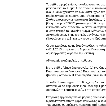
Το σχέδιο αφορά επίσης την αλλοίωση των ακ
μονάδα είναι το Τμήμα. Αυτό απονέμει τα αδιά
ακόμα και αν χρειαστεί να ονομαστεί Σχολή έν
οποία δεν μπορεί παρά να προτείνεται από τα ί
Σχολές απονέμουν μεταπτυχιακά διπλώματα, όπ
βάση το νόμο 4076/12, μεταπτυχιακό δίπλωμα ε
κύκλο σπουδών, αυτόν που δύναται να επιβάλει 
αθέατη πλευρά του σχεδίου Αθηνά. Μέσω των 
πολυπρόσωπων δημοκρατικών οργάνων. Η Σχολή
εξασφαλίσει την τάξη και τον νόμο στα Ιδρύμα
Οι συγχωνεύσεις πριμοδοτούν ευθέως τα κολέγι
ν.4111/2013 επιτρέπει στα δημόσια Πανεπιστήμι
δημιουργώντας χώρο για την ιδιωτική.
Αδιαφανείς ακαδημαϊκές υπερδομές
Με το σχέδιο Αθηνά δημιουργείται (α) ένα Ομό
Πανεπιστήμιο, το Γεωπονικό Πανεπιστήμιο, το
(β) ένα Ομόσπονδο ΤΕΙ που περιλαμβάνει το ΤΕ
Το κάθε Πανεπιστήμιο ή ΤΕΙ θα έχει τη δική το
αποτελεί και το Συμβούλιο Ιδρύματος της Ομο
προφανώς τα κρατικά κονδύλια στα υποκείμενα
Ιστορικά η εμφάνιση τέτοιας μορφής συνένωση
εξαφανίστηκαν από το χάρτη κοινωνικές, οικον
Υπουργείου θα πρέπει να χαρακτηριστεί πρόχε