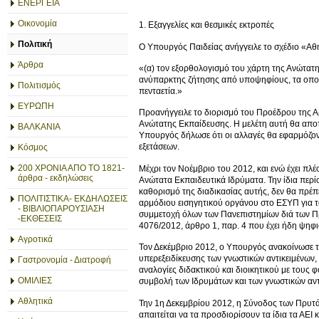
ΕΝΕΡΓΕΙΑ
Οικονομία
1. Εξαγγελίες και θεσμικές εκτροπές
Πολιτική
Ο Υπουργός Παιδείας ανήγγειλε το σχέδιο «Αθη
Άρθρα
«(α) τον εξορθολογισμό του χάρτη της Ανώτατ
ανύπαρκτης ζήτησης από υποψηφίους, τα οπο
Πολιτισμός
πενταετία.»
ΕΥΡΩΠΗ
Προανήγγειλε το διορισμό του Προέδρου της Α
Ανώτατης Εκπαίδευσης. Η μελέτη αυτή θα αποτ
ΒΑΛΚΑΝΙΑ
Υπουργός δήλωσε ότι οι αλλαγές θα εφαρμόζο
εξετάσεων.
Κόσμος
200 ΧΡΟΝΙΑ ΑΠΟ ΤΟ 1821-
Μέχρι τον Νοέμβριο του 2012, και ενώ έχει πλέ
άρθρα - εκδηλώσεις
Ανώτατα Εκπαιδευτικά Ιδρύματα. Την ίδια περ
καθορισμό της διαδικασίας αυτής, δεν θα πρέ
ΠΟΛΙΤΙΣΤΙΚΑ- ΕΚΔΗΛΩΣΕΙΣ
αρμόδιου εισηγητικού οργάνου στο ΕΣΥΠ για τ
- ΒΙΒΛΙΟΠΑΡΟΥΣΙΑΣΗ
συμμετοχή όλων των Πανεπιστημίων διά των Π
-ΕΚΘΕΣΕΙΣ
4076/2012, άρθρο 1, παρ. 4 που έχει ήδη ψηφισ
Αγροτικά
Τον Δεκέμβριο 2012, ο Υπουργός ανακοίνωσε τα
υπερεξειδίκευσης των γνωστικών αντικειμένων, 
Γαστρονομία - Διατροφή
αναλογίες διδακτικού και διοικητικού με τους 
ΟΜΙΛΙΕΣ
συμβολή των Ιδρυμάτων και των γνωστικών αντ
Αθλητικά
Την 1η Δεκεμβρίου 2012, η Σύνοδος των Πρυτ
απαιτείται να τα προσδιορίσουν τα ίδια τα ΑΕΙ