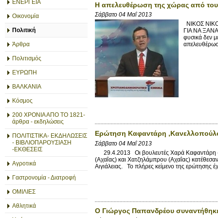
ΕΝΕΡΓΕΙΑ
Η απελευθέρωση της χώρας από τους
Σάββατο 04 Μαΐ 2013
Οικονομία
ΝΙΚΟΣ ΝΙΚ
Πολιτική
ΓΙΑ ΝΑ ΞΑΝΑ
φυσικά δεν μ
Άρθρα
απελευθέρωσ
Πολιτισμός
ΕΥΡΩΠΗ
ΒΑΛΚΑΝΙΑ
Κόσμος
200 ΧΡΟΝΙΑ ΑΠΟ ΤΟ 1821-
άρθρα - εκδηλώσεις
Ερώτηση Καφαντάρη ,Κανελλοπούλου
ΠΟΛΙΤΙΣΤΙΚΑ- ΕΚΔΗΛΩΣΕΙΣ
- ΒΙΒΛΙΟΠΑΡΟΥΣΙΑΣΗ
Σάββατο 04 Μαΐ 2013
-ΕΚΘΕΣΕΙΣ
29.4.2013 Οι βουλευτές Χαρά Καφαντάρη (υ
(Αχαΐας) και Χατζηλάμπρου (Αχαΐας) κατέθεσα
Αγροτικά
Αιγιάλειας. Το πλήρες κείμενο της ερώτησης έ
Γαστρονομία - Διατροφή
ΟΜΙΛΙΕΣ
Αθλητικά
Ο Γιώργος Παπανδρέου συναντήθηκε,