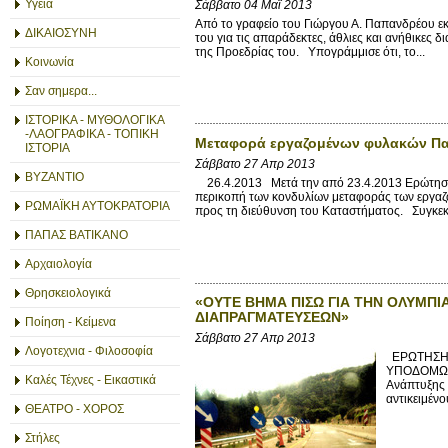
Υγεία
Σάββατο 04 Μαΐ 2013
Από το γραφείο του Γιώργου Α. Παπανδρέου 
ΔΙΚΑΙΟΣΥΝΗ
του για τις απαράδεκτες, άθλιες και ανήθικες δ
της Προεδρίας του. Υπογράμμισε ότι, το...
Κοινωνία
Σαν σημερα...
ΙΣΤΟΡΙΚΑ - ΜΥΘΟΛΟΓΙΚΑ
-ΛΑΟΓΡΑΦΙΚΑ - ΤΟΠΙΚΗ
Μεταφορά εργαζομένων φυλακών Πατ
ΙΣΤΟΡΙΑ
Σάββατο 27 Απρ 2013
ΒΥΖΑΝΤΙΟ
26.4.2013 Μετά την από 23.4.2013 Ερώτησή μ
περικοπή των κονδυλίων μεταφοράς των εργα
ΡΩΜΑΪΚΗ ΑΥΤΟΚΡΑΤΟΡΙΑ
προς τη διεύθυνση του Καταστήματος. Συγκεκρ
ΠΑΠΑΣ ΒΑΤΙΚΑΝΟ
Αρχαιολογία
Θρησκειολογικά
«ΟΥΤΕ ΒΗΜΑ ΠΙΣΩ ΓΙΑ ΤΗΝ ΟΛΥΜΠΙΑ
ΔΙΑΠΡΑΓΜΑΤΕΥΣΕΩΝ»
Ποίηση - Κείμενα
Σάββατο 27 Απρ 2013
Λογοτεχνια - Φιλοσοφία
ΕΡΩΤΗΣΗ 
ΥΠΟΔΟΜΩΝ,
Καλές Τέχνες - Εικαστικά
Ανάπτυξης 
αντικειμένο
ΘΕΑΤΡΟ - ΧΟΡΟΣ
Στήλες