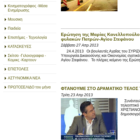
Κινηματογράφος -Μέσα
Ενημέρωσης
Μουσικη
Παιδεία
Ερώτηση της Μαρίας Κανελλοπούλου
Επιστήμες - Τεχνολογία
φυλακών Πατρών-Αγίου Στεφάνου
Σάββατο 27 Απρ 2013
ΚΑΤΑΣΚΕΥΕΣ
24.4.2013 Οι βουλευτές Αχαΐας του ΣΥΡΙΖΑ
Σκίτσο -Γελοιογραφια -
Υπουργεία Δικαιοσύνης και Οικονομίας σχετικ
Κομικς -Καρτουν
Αγίου Στεφάνου. Το πλήρες κείμενο της Ερώτ
ΕΠΙΣΤΟΛΕΣ
ΑΣΤΥΝΟΜΙΚΑ ΝΕΑ
ΠΡΩΤΟΣΕΛΙΔΟ του μήνα
ΦΤΑΝΟΥΜΕ ΣΤΟ ΔΡΑΜΑΤΙΚΟ ΤΕΛΟΣ
Τρίτη 23 Απρ 2013
Συνέντευξ
τηλεοπτικό
ΧΡΙΣΤΙΑΝΟΔ
δημοσιογρά