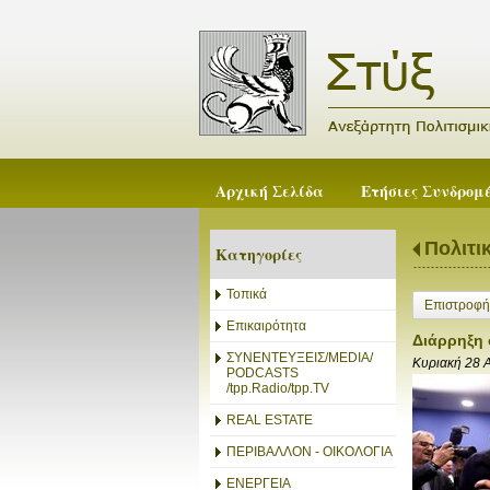
Αρχική Σελίδα
Ετήσιες Συνδρομ
Πολιτι
Κατηγορίες
Τοπικά
Επιστροφή
Επικαιρότητα
Διάρρηξη 
ΣΥΝΕΝΤΕΥΞΕΙΣ/MEDIA/
Κυριακή 28 
PODCASTS
/tpp.Radio/tpp.TV
REAL ESTATE
ΠΕΡΙΒΑΛΛΟΝ - ΟΙΚΟΛΟΓΙΑ
ΕΝΕΡΓΕΙΑ