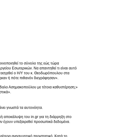
οινοποιηθεί το σύνολο της εώς τώρα
είου Εσωτερικών. Να απαντηθεί τι είναι αυτό
τασχεθεί ο Η/Υ του κ. Θεοδωρόπουλου στα
θηκαν ή πότε πιθανόν διεγράφησαν».
κάνδαλο Ασημακοπούλου με τέτοια καθυστέρηση;»
στικά».
άνει γνωστά τα αυτονόητα.
ή αποκάλυψη του in.gr για τη διάρρηξη στο
εάν έχουν υπεξαιρεθεί προσωπικά δεδομένα.
ιαίτερα ανησυχητικό περιστατικό. Κατά το