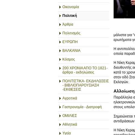
Οικονομία
Πολιτική
Άρθρα
Πολιτισμός
μάλιστα για 
ερωτήματα για
ΕΥΡΩΠΗ
Η αντιπολίτε
ΒΑΛΚΑΝΙΑ
οποία παραδ
Κόσμος
Η Νίκη Κεραμ
διευθυντής ε
200 ΧΡΟΝΙΑ ΑΠΟ ΤΟ 1821-
άρθρα - εκδηλώσεις
κατά το χρον
στην οδό Στα
ΠΟΛΙΤΙΣΤΙΚΑ- ΕΚΔΗΛΩΣΕΙΣ
Εκλογών.
- ΒΙΒΛΙΟΠΑΡΟΥΣΙΑΣΗ
-ΕΚΘΕΣΕΙΣ
Αλλοίωση
Παράλληλα σύ
Αγροτικά
ηλεκτρονικών
Γαστρονομία - Διατροφή
στους υπολογ
ΟΜΙΛΙΕΣ
Σημειώνεται 
αντιδράσεων 
Αθλητικά
Η Νίκη Κεραμ
Υγεία