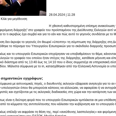
28.04.2024 | 11:28
Κλίκ για μεγέθυνση
H χθεσινή καθυστερημένη επίσημη ανακοίνωση 
“φερόμενη διάρρηξη” στο γραφείο του προϊσταμένου της Διεύθυνσης Εκλογών αντί ν
 το τι ακριβώς έχει συμβεί και για το εάν και πώς αυτό το γεγονός συνδέεται με το Μ
υση δεν έκρυψε το γεγονός ότι θεωρεί «ύποπτη» τη σύμπτωση της διάρρηξης στη Δι
όθηκε το πόρισμα του Υπουργείου Εσωτερικών για το σκάνδαλο διαρροής προσωπι
έως και το υπουργείο Εσωτερικών επιχείρησαν να υποβαθμίσουν το θέμα, κάνοντας
κλογών το γραφείο του οποίου ήταν στόχος της διάρρηξης, κατέθεσε μήνυση και είπ
ικό διάστημα από τις 13:40 έως τις 14:10 που ο ίδιος συμμετείχε σε υπηρεσιακή σύ
δίου. Μάλιστα σύμφωνα με το in, κατασχέθηκαν από την Ελληνική Αστυνομία οι υπο
 σημαντικών εγγράφων;
μφωνα με αστυνομικές πηγές, ο διευθυντής εκλογών εξέφρασε ανησυχία για το αν
 υπολογιστών όπου θα μπορούσε κάποιος να αλλοιώσει, να αφαιρέσει ή να αντιγρά
ιστές και σχετίζονται με τις εκλογικές διαδικασίες στη χώρα και την κατάρτιση των 
πως είναι η δεύτερη φορά που το υπουργείο Εσωτερικών εμπλέκεται σε μια υπόθεσ
από τα κόμματα της αντιπολίτευσης που κάλεσαν την κυβέρνηση και το υπουργείο 
έως επέλεξε να εκφράσει τη θέση της, περί «ανεύθυνης λασπολογίας» και φερόμεν