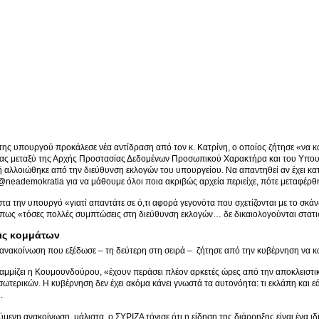
ης υπουργού προκάλεσε νέα αντίδραση από τον κ. Κατρίνη, ο οποίος ζήτησε «να κ
ας μεταξύ της Αρχής Προστασίας Δεδομένων Προσωπικού Χαρακτήρα και του Υπουργ
 αλλοιώθηκε από την διεύθυνση εκλογών του υπουργείου. Να απαντηθεί αν έχει κα
@neademokratia για να μάθουμε όλοι ποια ακριβώς αρχεία περιείχε, πότε μεταφέρ
τα την υπουργό «γιατί απαντάτε σε ό,τι αφορά γεγονότα που σχετίζονται με το σ
 πως «τόσες πολλές συμπτώσεις στη διεύθυνση εκλογών… δε δικαιολογούνται στατι
ις κομμάτων
ανακοίνωση που εξέδωσε – τη δεύτερη στη σειρά – ζήτησε από την κυβέρνηση να κ
μίζει η Κουμουνδούρου, «έχουν περάσει πλέον αρκετές ώρες από την αποκλειστικ
ωτερικών. Η κυβέρνηση δεν έχει ακόμα κάνει γνωστά τα αυτονόητα: τι εκλάπη και 
.
μενη ανακοίνωση, μάλιστα, ο ΣΥΡΙΖΑ τόνισε ότι η είδηση της διάρρηξης είναι ένα ιδ