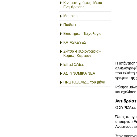
Κινηματογράφος -Μέσα
Ενημέρωσης
Μουσικη
Παιδεία
Επιστήμες - Τεχνολογία
ΚΑΤΑΣΚΕΥΕΣ
Σκίτσο -Γελοιογραφια -
Κομικς -Καρτουν
Η απάντηση τ
ΕΠΙΣΤΟΛΕΣ
αλληλογραφί
που εκλάπη ή
ΑΣΤΥΝΟΜΙΚΑ ΝΕΑ
γραφεία της 
ΠΡΩΤΟΣΕΛΙΔΟ του μήνα
Ρώτησε μάλισ
και σχολίασε
Αντιδράσε
O ΣΥΡΙΖΑ σε 
Όπως υπογραμ
υπουργείο Εσ
Αναμένουμε»
Στην προηγού