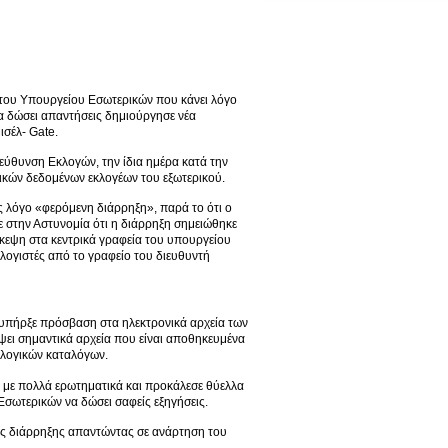
του Υπουργείου Εσωτερικών που κάνει λόγο
α δώσει απαντήσεις δημιούργησε νέα
ισέλ- Gate.
εύθυνση Εκλογών, την ίδια ημέρα κατά την
κών δεδομένων εκλογέων του εξωτερικού.
 λόγο «φερόμενη διάρρηξη», παρά το ότι ο
ε στην Αστυνομία ότι η διάρρηξη σημειώθηκε
σκεψη στα κεντρικά γραφεία του υπουργείου
λογιστές από το γραφείο του διευθυντή
 υπήρξε πρόσβαση στα ηλεκτρονικά αρχεία των
ψει σημαντικά αρχεία που είναι αποθηκευμένα
εκλογικών καταλόγων.
η με πολλά ερωτηματικά και προκάλεσε θύελλα
Εσωτερικών να δώσει σαφείς εξηγήσεις.
ης διάρρηξης απαντώντας σε ανάρτηση του