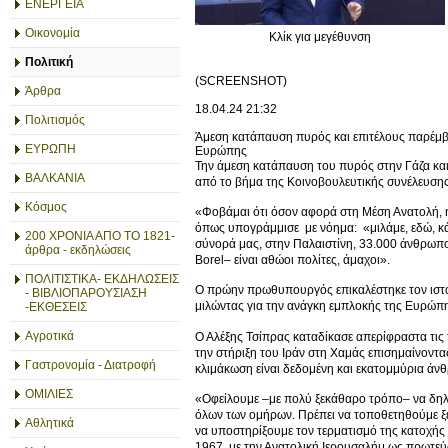
ΕΝΕΡΓΕΙΑ
Οικονομία
Κλίκ για μεγέθυνση
Πολιτική
(SCREENSHOT)
Άρθρα
18.04.24
21:32
Πολιτισμός
Άμεση κατάπαυση πυρός και επιτέλους παρέμβα
ΕΥΡΩΠΗ
Ευρώπης
Την άμεση κατάπαυση του πυρός στην Γάζα και
ΒΑΛΚΑΝΙΑ
από το βήμα της Κοινοβουλευτικής συνέλευση
Κόσμος
«Φοβάμαι ότι όσον αφορά στη Μέση Ανατολή, 
όπως υπογράμμισε με νόημα: «μιλάμε, εδώ, κάθ
200 ΧΡΟΝΙΑ ΑΠΟ ΤΟ 1821-
σύνορά μας, στην Παλαιστίνη, 33.000 άνθρωποι 
άρθρα - εκδηλώσεις
Borel– είναι αθώοι πολίτες, άμαχοι».
ΠΟΛΙΤΙΣΤΙΚΑ- ΕΚΔΗΛΩΣΕΙΣ
Ο πρώην πρωθυπουργός επικαλέστηκε τον ιστορ
- ΒΙΒΛΙΟΠΑΡΟΥΣΙΑΣΗ
μιλώντας για την ανάγκη εμπλοκής της Ευρώπης
-ΕΚΘΕΣΕΙΣ
Αγροτικά
Ο Αλέξης Τσίπρας καταδίκασε απερίφραστα τις 
την στήριξη του Ιράν στη Χαμάς επισημαίνοντα
Γαστρονομία - Διατροφή
κλιμάκωση είναι δεδομένη και εκατομμύρια άν
ΟΜΙΛΙΕΣ
«Οφείλουμε –με πολύ ξεκάθαρο τρόπο– να δηλώ
όλων των ομήρων. Πρέπει να τοποθετηθούμε ξε
Αθλητικά
να υποστηρίξουμε τον τερματισμό της κατοχής
1967, με την Ανατολική Ιερουσαλήμ ως πρωτεύο