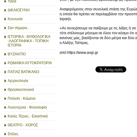
Υγεία
Αναφερόμενος στην συνολική στάση της Ευρώπη
ΔΙΚΑΙΟΣΥΝΗ
η οποία θα πρέπει να περιλαμβάνει την προοπτι
Ισραήλ.
Κοινωνία
Σαν σημερα...
«Αν συνεχίσουμε να παίζουμε με τις λέξεις ή ν
τότε στέλνουμε μήνυμα σε όλον τον κόσμο ότι ο
ΙΣΤΟΡΙΚΑ - ΜΥΘΟΛΟΓΙΚΑ
κανόνες μας, βασίζονται σε δύο μέτρα και δύο στ
-ΛΑΟΓΡΑΦΙΚΑ - ΤΟΠΙΚΗ
ο Αλέξης Τσίπρας.
ΙΣΤΟΡΙΑ
από
:https://www.avgi.gr
ΒΥΖΑΝΤΙΟ
ΡΩΜΑΪΚΗ ΑΥΤΟΚΡΑΤΟΡΙΑ
ΠΑΠΑΣ ΒΑΤΙΚΑΝΟ
Αρχαιολογία
Θρησκειολογικά
Ποίηση - Κείμενα
Λογοτεχνια - Φιλοσοφία
Καλές Τέχνες - Εικαστικά
ΘΕΑΤΡΟ - ΧΟΡΟΣ
Στήλες