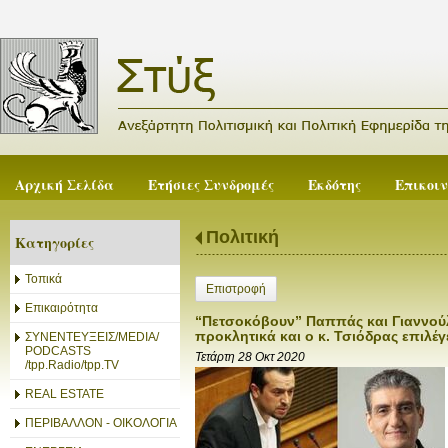
Αρχική Σελίδα
Ετήσιες Συνδρομές
Εκδότης
Επικοι
Πολιτική
Κατηγορίες
Τοπικά
Επιστροφή
Επικαιρότητα
“Πετσοκόβουν” Παππάς και Γιαννούλ
προκλητικά και ο κ. Τσιόδρας επιλέγ
ΣΥΝΕΝΤΕΥΞΕΙΣ/MEDIA/
PODCASTS
Τετάρτη 28 Οκτ 2020
/tpp.Radio/tpp.TV
REAL ESTATE
ΠΕΡΙΒΑΛΛΟΝ - ΟΙΚΟΛΟΓΙΑ