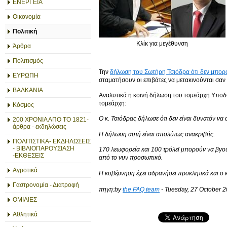
ΕΝΕΡΓΕΙΑ
Οικονομία
Πολιτική
Κλίκ για μεγέθυνση
Άρθρα
Πολιτισμός
Την
δήλωση του Σωτήρη Τσιόδρα ότι δεν μπορο
ΕΥΡΩΠΗ
σταματήσουν οι επιβάτες να μετακινούνται σαν
ΒΑΛΚΑΝΙΑ
Αναλυτικά η κοινή δήλωση του τομεάρχη Υποδ
τομεάρχη:
Κόσμος
Ο κ. Τσιόδρας δήλωσε ότι δεν είναι δυνατόν ν
200 ΧΡΟΝΙΑ ΑΠΟ ΤΟ 1821-
άρθρα - εκδηλώσεις
Η δήλωση αυτή είναι απολύτως ανακριβής.
ΠΟΛΙΤΙΣΤΙΚΑ- ΕΚΔΗΛΩΣΕΙΣ
- ΒΙΒΛΙΟΠΑΡΟΥΣΙΑΣΗ
170 λεωφορεία και 100 τρόλεϊ μπορούν να βγου
-ΕΚΘΕΣΕΙΣ
από το νυν προσωπικό.
Αγροτικά
Η κυβέρνηση έχει αδρανήσει προκλητικά και ο κ
Γαστρονομία - Διατροφή
πηγη:by
the FAQ team
-
Tuesday, 27 October 2
ΟΜΙΛΙΕΣ
Αθλητικά