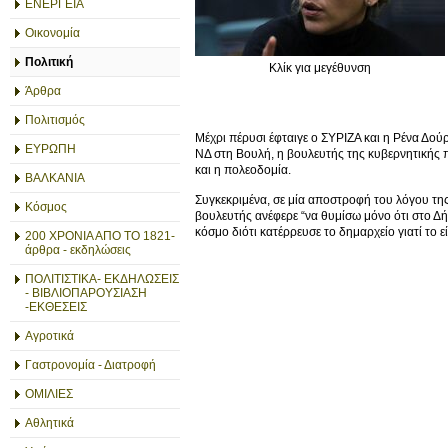
ΕΝΕΡΓΕΙΑ
Οικονομία
Πολιτική
Κλίκ για μεγέθυνση
Άρθρα
Πολιτισμός
Μέχρι πέρυσι έφταιγε ο ΣΥΡΙΖΑ και η Ρένα Δο
ΕΥΡΩΠΗ
ΝΔ στη Βουλή, η βουλευτής της κυβερνητικής 
και η πολεοδομία.
ΒΑΛΚΑΝΙΑ
Συγκεκριμένα, σε μία αποστροφή του λόγου της γ
Κόσμος
βουλευτής ανέφερε “να θυμίσω μόνο ότι στο Δήμ
κόσμο διότι κατέρρευσε το δημαρχείο γιατί το ε
200 ΧΡΟΝΙΑ ΑΠΟ ΤΟ 1821-
άρθρα - εκδηλώσεις
ΠΟΛΙΤΙΣΤΙΚΑ- ΕΚΔΗΛΩΣΕΙΣ
- ΒΙΒΛΙΟΠΑΡΟΥΣΙΑΣΗ
-ΕΚΘΕΣΕΙΣ
Αγροτικά
Γαστρονομία - Διατροφή
ΟΜΙΛΙΕΣ
Αθλητικά