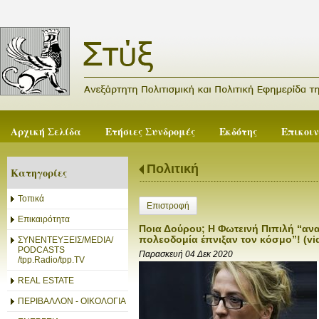
Αρχική Σελίδα
Ετήσιες Συνδρομές
Εκδότης
Επικοι
Πολιτική
Κατηγορίες
Τοπικά
Επιστροφή
Επικαιρότητα
Ποια Δούρου; Η Φωτεινή Πιπιλή “αν
πολεοδομία έπνιξαν τον κόσμο”! (vi
ΣΥΝΕΝΤΕΥΞΕΙΣ/MEDIA/
PODCASTS
Παρασκευή 04 Δεκ 2020
/tpp.Radio/tpp.TV
REAL ESTATE
ΠΕΡΙΒΑΛΛΟΝ - ΟΙΚΟΛΟΓΙΑ