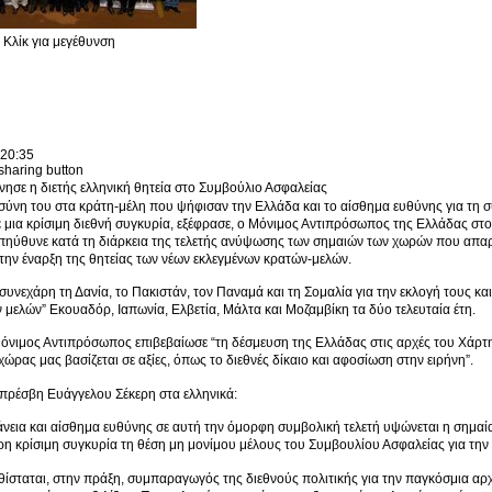
Κλίκ για μεγέθυνση
 20:35
ύνη του στα κράτη-μέλη που ψήφισαν την Ελλάδα και το αίσθημα ευθύνης για τη 
 μια κρίσιμη διεθνή συγκυρία, εξέφρασε, ο Μόνιμος Αντιπρόσωπος της Ελλάδας σ
πηύθυνε κατά τη διάρκεια της τελετής ανύψωσης των σημαιών των χωρών που απαρ
την έναρξη της θητείας των νέων εκλεγμένων κρατών-μελών.
 συνεχάρη τη Δανία, το Πακιστάν, τον Παναμά και τη Σομαλία για την εκλογή τους κα
μελών” Εκουαδόρ, Ιαπωνία, Ελβετία, Μάλτα και Μοζαμβίκη τα δύο τελευταία έτη.
νιμος Αντιπρόσωπος επιβεβαίωσε “τη δέσμευση της Ελλάδας στις αρχές του Χάρτη
χώρας μας βασίζεται σε αξίες, όπως το διεθνές δίκαιο και αφοσίωση στην ειρήνη”.
 πρέσβη Ευάγγελου Σέκερη στα ελληνικά:
εια και αίσθημα ευθύνης σε αυτή την όμορφη συμβολική τελετή υψώνεται η σημαί
τερη κρίσιμη συγκυρία τη θέση μη μονίμου μέλους του Συμβουλίου Ασφαλείας για την 
ίσταται, στην πράξη, συμπαραγωγός της διεθνούς πολιτικής για την παγκόσμια αρχι