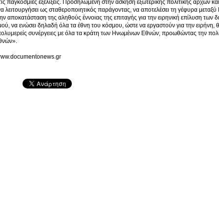
τις παγκόσμιες εξελίξεις. Προσηλωμένη στην άσκηση εξωτερικής πολιτικής αρχών και 
α λειτουργήσει ως σταθεροποιητικός παράγοντας, να αποτελέσει τη γέφυρα μεταξύ 
ην αποκατάσταση της αληθούς έννοιας της επιταγής για την ειρηνική επίλυση των
ού, να ενώσει δηλαδή όλα τα έθνη του κόσμου, ώστε να εργαστούν για την ειρήνη, θ
 πολυμερείς συνέργειες με όλα τα κράτη των Ηνωμένων Εθνών, προωθώντας την πολ
θνών».
//www.documentonews.gr