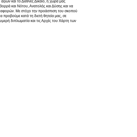
αξιών και το Διεθνές Δίκαιο, η χώρα μας
Βορρά και Νότου, Ανατολής και Δύσης και να
 διαφορών. Με στόχο την προάσπιση του σκοπού
α προβούμε κατά τη διετή θητεία μας, σε
υμερή διπλωματία και τις Αρχές του Χάρτη των