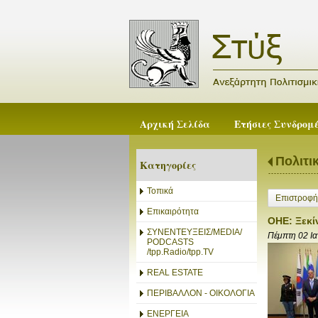
Αρχική Σελίδα
Ετήσιες Συνδρομ
Πολιτι
Κατηγορίες
Τοπικά
Επιστροφή
Επικαιρότητα
ΟΗΕ: Ξεκί
ΣΥΝΕΝΤΕΥΞΕΙΣ/MEDIA/
Πέμπτη 02 Ι
PODCASTS
/tpp.Radio/tpp.TV
REAL ESTATE
ΠΕΡΙΒΑΛΛΟΝ - ΟΙΚΟΛΟΓΙΑ
ΕΝΕΡΓΕΙΑ