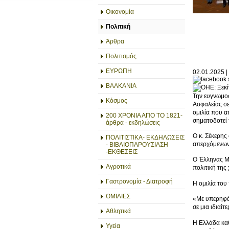
Οικονομία
Πολιτική
Άρθρα
Πολιτισμός
ΕΥΡΩΠΗ
02.01.2025 |
ΒΑΛΚΑΝΙΑ
Την ευγνωμοσ
Κόσμος
Ασφαλείας σε
ομιλία που α
200 ΧΡΟΝΙΑ ΑΠΟ ΤΟ 1821-
σηματοδοτεί 
άρθρα - εκδηλώσεις
Ο κ. Σέκερης
ΠΟΛΙΤΙΣΤΙΚΑ- ΕΚΔΗΛΩΣΕΙΣ
απερχόμενων 
- ΒΙΒΛΙΟΠΑΡΟΥΣΙΑΣΗ
-ΕΚΘΕΣΕΙΣ
Ο Έλληνας Μό
Αγροτικά
πολιτική της 
Γαστρονομία - Διατροφή
Η oμιλία του
ΟΜΙΛΙΕΣ
«Με υπερηφάν
σε μια ιδιαί
Αθλητικά
Η Ελλάδα καθ
Υγεία