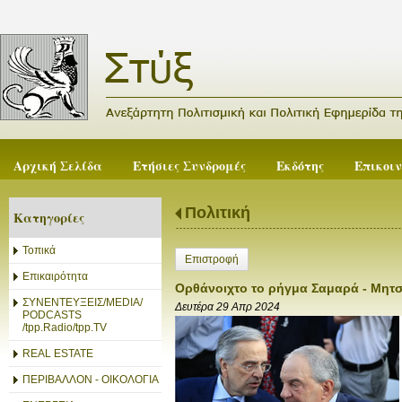
Αρχική Σελίδα
Ετήσιες Συνδρομές
Εκδότης
Επικοι
Πολιτική
Κατηγορίες
Τοπικά
Επιστροφή
Επικαιρότητα
Ορθάνοιχτο το ρήγμα Σαμαρά - Μητ
ΣΥΝΕΝΤΕΥΞΕΙΣ/MEDIA/
Δευτέρα 29 Απρ 2024
PODCASTS
/tpp.Radio/tpp.TV
REAL ESTATE
ΠΕΡΙΒΑΛΛΟΝ - ΟΙΚΟΛΟΓΙΑ