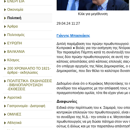
ΕΝΕΡΓΕΙΑ
Οικονομία
Κλίκ για μεγέθυνση
Πολιτική
29.04.24 11:27
Άρθρα
Πολιτισμός
Γιάννης Μπασκάκης
ΕΥΡΩΠΗ
Διπλή παρέμβαση του πρώην πρωθυπουργού με ο
Κυπριακό ● Βολές για την εισήγηση της Ντόρα
ΒΑΛΚΑΝΙΑ
Την περασμένη Πέμπτη κατά τη συνέντευξή του 
τους δύο πρώην πρωθυπουργούς σε αυτή την εκ
Κόσμος
κάποιες αποστάσεις από κάποιες επιλογές σας
ότι υπάρχει αρχηγός της Νέας Δημοκρατίας, ο 
200 ΧΡΟΝΙΑ ΑΠΟ ΤΟ 1821-
Δημοκρατίας, που δεν θέλει το καλύτερο δυνατό
άρθρα - εκδηλώσεις
ΠΟΛΙΤΙΣΤΙΚΑ- ΕΚΔΗΛΩΣΕΙΣ
Δεδομένο είναι ότι ο Κυριάκος Μητσοτάκης τ
- ΒΙΒΛΙΟΠΑΡΟΥΣΙΑΣΗ
συνέδριο του κόμματος με την απόφασή τους ν
-ΕΚΘΕΣΕΙΣ
πραγματοποιήσει ομιλία, τότε θα είχαν γίνει μ
Αγροτικά
Διαφωνίες
Γαστρονομία - Διατροφή
Ειδικά στην περίπτωση του κ. Σαμαρά, του οπ
κεντρικών επιλογών του πρωθυπουργού, είναι εμ
ΟΜΙΛΙΕΣ
το συνέδριο της Ν.Δ.- την οποία ο κ. Μητσοτά
πρωθυπουργός να μη δώσει πάτημα στον νυν π
Αθλητικά
ούτως ή άλλως και με την παραπάνω απάντησή 