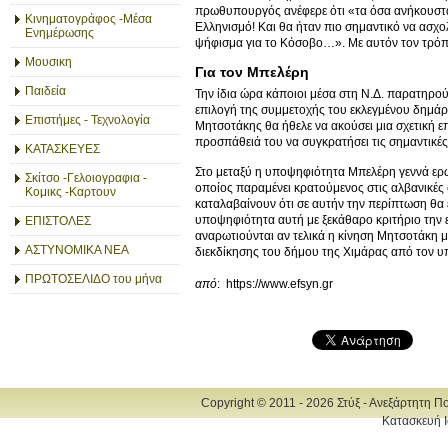
πρωθυπουργός ανέφερε ότι «τα όσα ανήκουστα
Κινηματογράφος -Μέσα
Ελληνισμό! Και θα ήταν πιο σημαντικό να ασχο
Ενημέρωσης
ψήφισμα για το Κόσοβο…». Με αυτόν τον τρόπο 
Μουσικη
Για τον Μπελέρη
Παιδεία
Την ίδια ώρα κάποιοι μέσα στη Ν.Δ. παρατηρού
επιλογή της συμμετοχής του εκλεγμένου δημάρ
Επιστήμες - Τεχνολογία
Μητσοτάκης θα ήθελε να ακούσει μια σχετική 
προσπάθειά του να συγκρατήσει τις σημαντικέ
ΚΑΤΑΣΚΕΥΕΣ
Στο μεταξύ η υποψηφιότητα Μπελέρη γεννά ερωτ
Σκίτσο -Γελοιογραφια -
οποίος παραμένει κρατούμενος στις αλβανικές φ
Κομικς -Καρτουν
καταλαβαίνουν ότι σε αυτήν την περίπτωση θα
υποψηφιότητα αυτή με ξεκάθαρο κριτήριο την
ΕΠΙΣΤΟΛΕΣ
αναρωτιούνται αν τελικά η κίνηση Μητσοτάκη μ
ΑΣΤΥΝΟΜΙΚΑ ΝΕΑ
διεκδίκησης του δήμου της Χιμάρας από τον 
ΠΡΩΤΟΣΕΛΙΔΟ του μήνα
από
: https://www.efsyn.gr
Copyright © 2011 - 2026 Στύξ - Ανεξάρτητη Π
Κατασκευή Ι