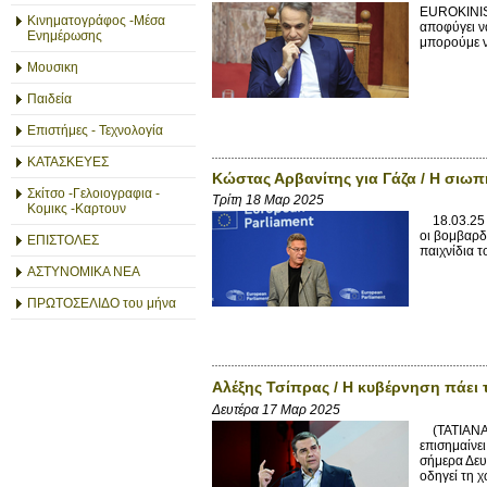
EUROKINISS
Κινηματογράφος -Μέσα
αποφύγει ν
Ενημέρωσης
μπορούμε ν
Μουσικη
Παιδεία
Επιστήμες - Τεχνολογία
ΚΑΤΑΣΚΕΥΕΣ
Κώστας Αρβανίτης για Γάζα / Η σιω
Σκίτσο -Γελοιογραφια -
Τρίτη 18 Μαρ 2025
Κομικς -Καρτουν
18.03.25 1
οι βομβαρδ
ΕΠΙΣΤΟΛΕΣ
παιχνίδια τ
ΑΣΤΥΝΟΜΙΚΑ ΝΕΑ
ΠΡΩΤΟΣΕΛΙΔΟ του μήνα
Αλέξης Τσίπρας / Η κυβέρνηση πάει
Δευτέρα 17 Μαρ 2025
(ΤΑΤΙΑΝΑ Μ
επισημαίνε
σήμερα Δευ
οδηγεί τη χ