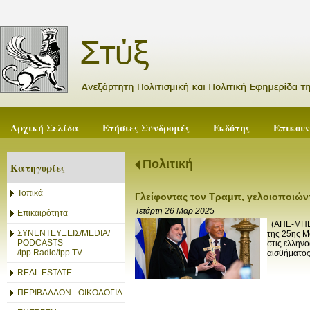
Αρχική Σελίδα
Ετήσιες Συνδρομές
Εκδότης
Επικοι
Πολιτική
Κατηγορίες
Τοπικά
Γλείφοντας τον Τραμπ, γελοιοποιώντ
Τετάρτη 26 Μαρ 2025
Επικαιρότητα
(ΑΠΕ-ΜΠΕ/
ΣΥΝΕΝΤΕΥΞΕΙΣ/MEDIA/
της 25ης Μ
PODCASTS
στις ελληνο
/tpp.Radio/tpp.TV
αισθήματος
REAL ESTATE
ΠΕΡΙΒΑΛΛΟΝ - ΟΙΚΟΛΟΓΙΑ