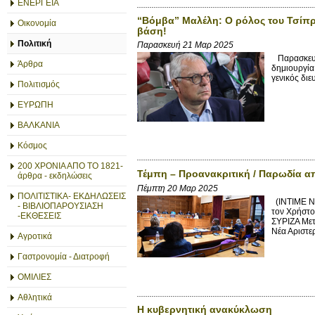
ΕΝΕΡΓΕΙΑ
“Βόμβα” Μαλέλη: Ο ρόλος του Τσίπρ
Οικονομία
βάση!
Πολιτική
Παρασκευή 21 Μαρ 2025
Παρασκευή,
Άρθρα
δημιουργία
γενικός δι
Πολιτισμός
ΕΥΡΩΠΗ
ΒΑΛΚΑΝΙΑ
Κόσμος
200 ΧΡΟΝΙΑ ΑΠΟ ΤΟ 1821-
Τέμπη – Προανακριτική / Παρωδία α
άρθρα - εκδηλώσεις
Πέμπτη 20 Μαρ 2025
ΠΟΛΙΤΙΣΤΙΚΑ- ΕΚΔΗΛΩΣΕΙΣ
(INTIME NE
- ΒΙΒΛΙΟΠΑΡΟΥΣΙΑΣΗ
τον Χρήστο
-ΕΚΘΕΣΕΙΣ
ΣΥΡΙΖΑ Μετ
Νέα Αριστερ
Αγροτικά
Γαστρονομία - Διατροφή
ΟΜΙΛΙΕΣ
Αθλητικά
Η κυβερνητική ανακύκλωση