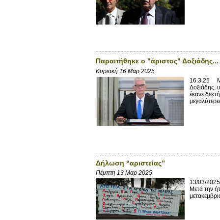
Παραιτήθηκε ο "άριστος" Δοξιάδης...
Κυριακή 16 Μαρ 2025
16.3.25 Με
Δοξιάδης, 
έκανε δεκτή
μεγαλύτερες
Δήλωση “αριστείας”
Πέμπτη 13 Μαρ 2025
13/03/2025
Μετά την ήτ
μετακεμβρια