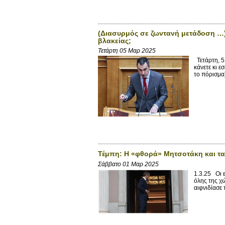
(Διασυρμός σε ζωντανή μετάδοση …)
βλακείας;
Τετάρτη 05 Μαρ 2025
Τετάρτη, 5
κάνετε κι ε
το πόρισμα) 
Τέμπη: Η «φθορά» Μητσοτάκη και τα 
Σάββατο 01 Μαρ 2025
1.3.25 Oι 
όλης της χ
αιφνιδίασε 