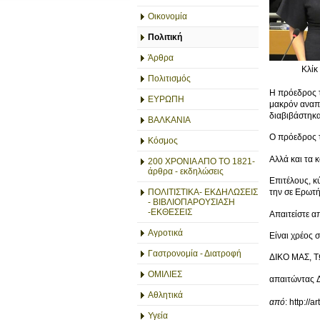
Οικονομία
Πολιτική
Άρθρα
Κλίκ
Πολιτισμός
Η πρόεδρος τ
ΕΥΡΩΠΗ
μακρόν αναπά
διαβιβάστηκα
ΒΑΛΚΑΝΙΑ
Ο πρόεδρος 
Κόσμος
Αλλά και τα 
200 ΧΡΟΝΙΑ ΑΠΟ ΤΟ 1821-
άρθρα - εκδηλώσεις
Επιτέλους, κ
ΠΟΛΙΤΙΣΤΙΚΑ- ΕΚΔΗΛΩΣΕΙΣ
την σε Ερωτή
- ΒΙΒΛΙΟΠΑΡΟΥΣΙΑΣΗ
-ΕΚΘΕΣΕΙΣ
Απαιτείστε α
Αγροτικά
Είναι χρέος 
Γαστρονομία - Διατροφή
ΔΙΚΟ ΜΑΣ, 
ΟΜΙΛΙΕΣ
απαιτώντας
Αθλητικά
από
: http://a
Υγεία