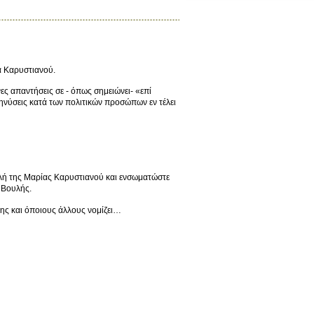
α Καρυστιανού.
ς απαντήσεις σε - όπως σημειώνει- «επί
ηνύσεις κατά των πολιτικών προσώπων εν τέλει
στολή της Μαρίας Καρυστιανού και ενσωματώστε
 Βουλής.
της και όποιους άλλους νομίζει…