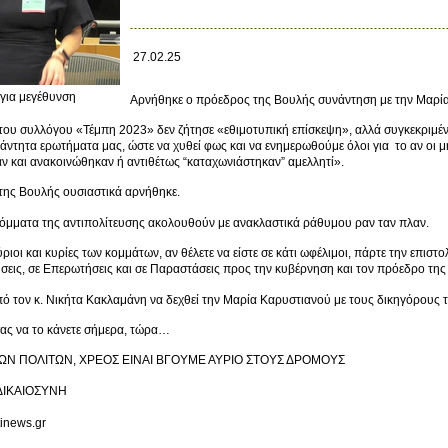
27.02.25
 για μεγέθυνση
Αρνήθηκε ο πρόεδρος της Βουλής συνάντηση με την Μαρί
ου συλλόγου «Τέμπη 2023» δεν ζήτησε «εθιμοτυπική επίσκεψη», αλλά συγκεκριμένε
ντητα ερωτήματα μας, ώστε να χυθεί φως και να ενημερωθούμε όλοι για το αν οι μ
ν και ανακοινώθηκαν ή αντιθέτως “καταχωνιάστηκαν” αμελλητί».
της Βουλής ουσιαστικά αρνήθηκε.
κόμματα της αντιπολίτευσης ακολουθούν με ανακλαστικά ράθυμου ραν ταν πλαν.
ύριοι και κυρίες των κομμάτων, αν θέλετε να είστε σε κάτι ωφέλιμοι, πάρτε την επι
σεις, σε Επερωτήσεις και σε Παραστάσεις προς την κυβέρνηση και τον πρόεδρο της
πό τον κ. Νικήτα Κακλαμάνη να δεχθεί την Μαρία Καρυστιανού με τους δικηγόρους 
σας να το κάνετε σήμερα, τώρα…
ΤΩΝ ΠΟΛΙΤΩΝ, ΧΡΕΟΣ ΕΙΝΑΙ ΒΓΟΥΜΕ ΑΥΡΙΟ ΣΤΟΥΣ ΔΡΟΜΟΥΣ
 ΔΙΚΑΙΟΣΥΝΗ
rtinews.gr