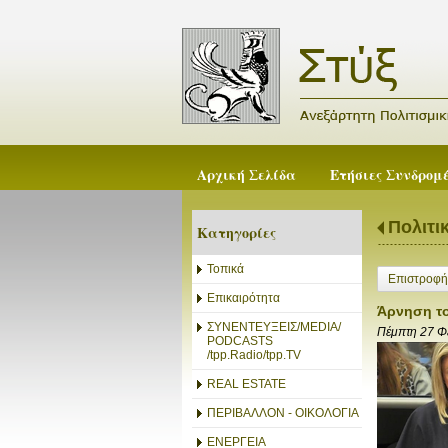
Αρχική Σελίδα
Ετήσιες Συνδρομ
Πολιτι
Κατηγορίες
Τοπικά
Επιστροφή
Επικαιρότητα
Άρνηση το
ΣΥΝΕΝΤΕΥΞΕΙΣ/MEDIA/
Πέμπτη 27 Φ
PODCASTS
/tpp.Radio/tpp.TV
REAL ESTATE
ΠΕΡΙΒΑΛΛΟΝ - ΟΙΚΟΛΟΓΙΑ
ΕΝΕΡΓΕΙΑ