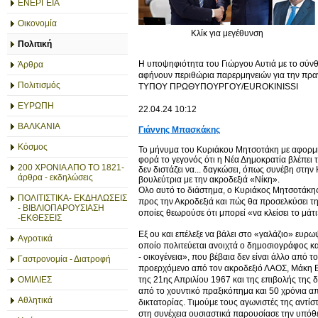
ΕΝΕΡΓΕΙΑ
Οικονομία
Κλίκ για μεγέθυνση
Πολιτική
Η υποψηφιότητα του Γιώργου Αυτιά με το σύνθ
Άρθρα
αφήνουν περιθώρια παρερμηνειών για την π
Πολιτισμός
ΤΥΠΟΥ ΠΡΩΘΥΠΟΥΡΓΟΥ/EUROKINISSI
ΕΥΡΩΠΗ
22.04.24 10:12
ΒΑΛΚΑΝΙΑ
Γιάννης Μπασκάκης
Κόσμος
Το μήνυμα του Κυριάκου Μητσοτάκη με αφορμή
φορά το γεγονός ότι η Νέα Δημοκρατία βλέπει
200 ΧΡΟΝΙΑ ΑΠΟ ΤΟ 1821-
δεν διστάζει να... δαγκώσει, όπως συνέβη στ
άρθρα - εκδηλώσεις
βουλεύτρια με την ακροδεξιά «Νίκη».
Oλο αυτό το διάστημα, ο Κυριάκος Μητσοτάκης
ΠΟΛΙΤΙΣΤΙΚΑ- ΕΚΔΗΛΩΣΕΙΣ
προς την Ακροδεξιά και πώς θα προσελκύσει τη
- ΒΙΒΛΙΟΠΑΡΟΥΣΙΑΣΗ
οποίες θεωρούσε ότι μπορεί «να κλείσει το μάτ
-ΕΚΘΕΣΕΙΣ
Εξ ου και επέλεξε να βάλει στο «γαλάζιο» ευρ
Αγροτικά
οποίο πολιτεύεται ανοιχτά ο δημοσιογράφος κ
- οικογένεια», που βέβαια δεν είναι άλλο από τ
Γαστρονομία - Διατροφή
προερχόμενο από τον ακροδεξιό ΛΑΟΣ, Μάκη Βορ
ΟΜΙΛΙΕΣ
της 21ης Απριλίου 1967 και της επιβολής της
από το χουντικό πραξικόπημα και 50 χρόνια α
Αθλητικά
δικτατορίας. Τιμούμε τους αγωνιστές της αντίσ
στη συνέχεια ουσιαστικά παρουσίασε την υπόθε