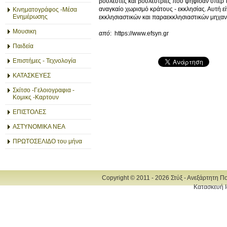
βουλευτές και βουλεύτριες που ψήφισαν υπέρ τ
αναγκαίο χωρισμό κράτους - εκκλησίας. Αυτή ε
Κινηματογράφος -Μέσα
Ενημέρωσης
εκκλησιαστικών και παραεκκλησιαστικών μηχανι
Μουσικη
από
: https://www.efsyn.gr
Παιδεία
Επιστήμες - Τεχνολογία
ΚΑΤΑΣΚΕΥΕΣ
Σκίτσο -Γελοιογραφια -
Κομικς -Καρτουν
ΕΠΙΣΤΟΛΕΣ
ΑΣΤΥΝΟΜΙΚΑ ΝΕΑ
ΠΡΩΤΟΣΕΛΙΔΟ του μήνα
Copyright © 2011 - 2026 Στύξ - Ανεξάρτητη Π
Κατασκευή Ι