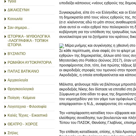
Υγεία
υποδείξει κάποιους «νέους εχθρούς της δημοκρ
ΔΙΚΑΙΟΣΥΝΗ
Συγκεκριμένα, είπε ότι «οι Ελληνίδες και οι Ε
τη δημοκρατία από τους νέους εχθρούς της, π
Κοινωνία
(σ.σ. κλείνοντας εδώ το μάτι στους αναθεωρητ
είναι αυτοί οι «νέοι εχθροί που πολιορκούν τη
Σαν σημερα...
κυβέρνηση για την υπόθεση της τραγωδίας των
ΙΣΤΟΡΙΚΑ - ΜΥΘΟΛΟΓΙΚΑ
συνολικότερα για τα ζητήματα του κράτους δικαί
-ΛΑΟΓΡΑΦΙΚΑ - ΤΟΠΙΚΗ
ΙΣΤΟΡΙΑ
Μέρα μνήμης και συγκίνησης η χθεσινή σ
Σε κάθε περίπτωση, είναι σαφές ότι το φλερτ 
ΒΥΖΑΝΤΙΟ
εχθρών» της δημοκρατίας, άλλων από τους συγκ
Μητσοτάκη στο Politico (Ιούνιος 2017), όταν υ
ΡΩΜΑΪΚΗ ΑΥΤΟΚΡΑΤΟΡΙΑ
προσφέροντας έτσι, τότε, ένα πρώτης τάξεως ξ
οι ακροδεξιές στροφές του τιμονιού στην προ
ΠΑΠΑΣ ΒΑΤΙΚΑΝΟ
Ακροδεξιάς, η οποία αποθρασύνεται και κάποια
Αρχαιολογία
Μάλιστα, φτάνουμε πάλι να βλέπουμε μπροστά μ
Θρησκειολογικά
ακροδεξιάς Νίκης δεν δίστασε να επιτεθεί στη β
Σύμφωνα με όσα είδαν το φως της δημοσιότητας
Ποίηση - Κείμενα
του νομοσχεδίου για τον γάμο των ομόφυλων ζε
απερίφραστα» η Ν.Δ., αναφέροντας ότι «συμπερ
Λογοτεχνια - Φιλοσοφία
Την «απερίφραστη καταδίκη του» εξέφρασε και
Καλές Τέχνες - Εικαστικά
ελεύθερης συνείδησης των βουλευτών και πλήτ
Τύπου του ΠΑΣΟΚ, Θανάσης Γλαβίνας, επισημαίν
ΘΕΑΤΡΟ - ΧΟΡΟΣ
Την επίθεση καταδίκασε, επίσης, η Νέα Αριστερά
Στήλες