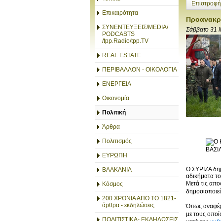
Επιστροφή
Επικαιρότητα
Προανακρι
ΣΥΝΕΝΤΕΥΞΕΙΣ/MEDIA/
Σάββατο 31 
PODCASTS
/tpp.Radio/tpp.TV
REAL ESTATE
ΠΕΡΙΒΑΛΛΟΝ - ΟΙΚΟΛΟΓΙΑ
ΕΝΕΡΓΕΙΑ
Οικονομία
Πολιτική
Άρθρα
Πολιτισμός
ΒΑΣΙ
ΕΥΡΩΠΗ
Ο ΣΥΡΙΖΑ δημ
ΒΑΛΚΑΝΙΑ
αδικήματα τ
Μετά τις απο
Κόσμος
δημοσιοποιεί
200 ΧΡΟΝΙΑ ΑΠΟ ΤΟ 1821-
άρθρα - εκδηλώσεις
Όπως αναφέρ
με τους οποί
ΠΟΛΙΤΙΣΤΙΚΑ- ΕΚΔΗΛΩΣΕΙΣ