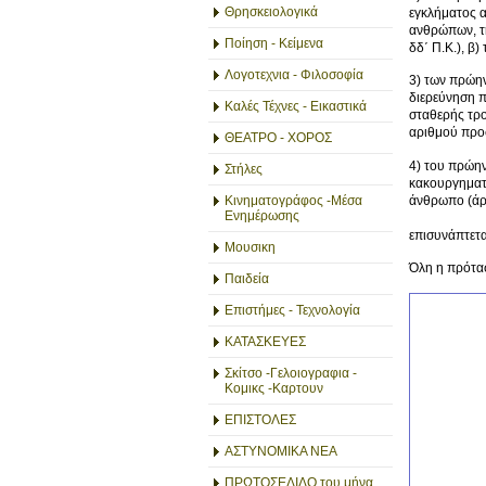
Θρησκειολογικά
εγκλήματος α
ανθρώπων, τη
Ποίηση - Κείμενα
δδ΄ Π.Κ.), β
Λογοτεχνια - Φιλοσοφία
3) των πρώ
διερεύνηση π
Καλές Τέχνες - Εικαστικά
σταθερής τρο
αριθμού προσ
ΘΕΑΤΡΟ - ΧΟΡΟΣ
4) του πρώ
Στήλες
κακουργηματι
άνθρωπο (άρθ
Κινηματογράφος -Μέσα
Ενημέρωσης
επισυνάπτετα
Μουσικη
Όλη η πρότασ
Παιδεία
Επιστήμες - Τεχνολογία
ΚΑΤΑΣΚΕΥΕΣ
Σκίτσο -Γελοιογραφια -
Κομικς -Καρτουν
ΕΠΙΣΤΟΛΕΣ
ΑΣΤΥΝΟΜΙΚΑ ΝΕΑ
ΠΡΩΤΟΣΕΛΙΔΟ του μήνα