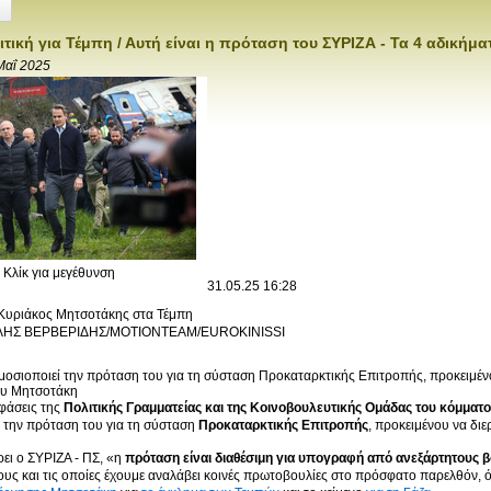
τική για Τέμπη / Αυτή είναι η πρόταση του ΣΥΡΙΖΑ - Τα 4 αδικήμ
Μαΐ 2025
Κλίκ για μεγέθυνση
31.05.25
16:28
ΛΗΣ ΒΕΡΒΕΡΙΔΗΣ/MOTIONTEAM/EUROKINISSI
οσιοποιεί την πρόταση του για τη σύσταση Προκαταρκτικής Επιτροπής, προκειμένο
ου Μητσοτάκη
φάσεις της
Πολιτικής Γραμματείας και της Κοινοβουλευτικής Ομάδας του κόμματο
 την πρόταση του για τη σύσταση
Προκαταρκτικής Επιτροπής
, προκειμένου να δι
ει ο ΣΥΡΙΖΑ - ΠΣ, «η
πρόταση είναι διαθέσιμη για υπογραφή από ανεξάρτητους 
ους και τις οποίες έχουμε αναλάβει κοινές πρωτοβουλίες στο πρόσφατο παρελθόν,