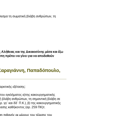
έλεσμα τη σωματική βλάβη ανθρώπων, τη
ς Αλήθειας και της Δικαιοσύνης μέσα και έξω
πη πρέπει να γίνει για να αποδοθούν
 Καραγιάννη, Παπαδόπουλο,
αρκτικής εξέτασης:
ς του εγκλήματος α)της κακουργηματικής
κή βλάβη ανθρώπων, τη σημαντική βλάβη σε
 γγ΄ και δδ΄ Π.Κ.), β) της κακουργηματικής
βασης καθήκοντος (αρ. 259 ΠΚ)τ.
ηση πιθανής εκ μέρους του τέλεσης του