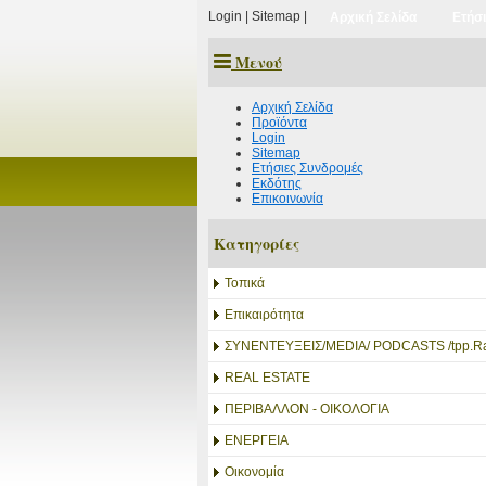
Login
|
Sitemap
|
Αρχική Σελίδα
Ετήσ
Μενού
Αρχική Σελίδα
Προϊόντα
Login
Sitemap
Ετήσιες Συνδρομές
Εκδότης
Επικοινωνία
Κατηγορίες
Τοπικά
Επικαιρότητα
ΣΥΝΕΝΤΕΥΞΕΙΣ/MEDIA/ PODCASTS /tpp.Ra
REAL ESTATE
ΠΕΡΙΒΑΛΛΟΝ - ΟΙΚΟΛΟΓΙΑ
ΕΝΕΡΓΕΙΑ
Οικονομία