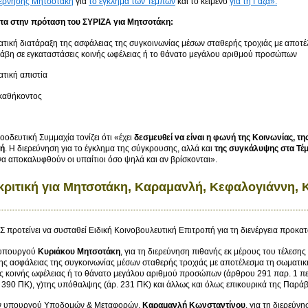
έρνησης Μητσοτάκη
για
το έγκλημα των Τεμπών
και το κείμενο
για τη Γάζα».
ατα στην πρόταση του ΣΥΡΙΖΑ για Μητσοτάκη:
τική διατάραξη της ασφάλειας της συγκοινωνίας μέσων σταθερής τροχιάς με αποτ
λάβη σε εγκαταστάσεις κοινής ωφέλειας ή το θάνατο μεγάλου αριθμού προσώπων
τική απιστία
καθήκοντος
οδευτική Συμμαχία τονίζει ότι «έχει
δεσμευθεί να είναι η φωνή της Κοινωνίας, τη
λή
. Η διερεύνηση για το έγκλημα της σύγκρουσης, αλλά και
της συγκάλυψης στα Τέμ
να αποκαλυφθούν οι υπαίτιοι όσο ψηλά και αν βρίσκονται».
ριτική για Μητσοτάκη, Καραμανλή, Κεφαλογιάννη,
Σ προτείνει να συσταθεί Ειδική Κοινοβουλευτική Επιτροπή για τη διενέργεια προκατ
θυπουργού
Κυριάκου Μητσοτάκη
, για τη διερεύνηση πιθανής εκ μέρους του τέλεση
ης ασφάλειας της συγκοινωνίας μέσων σταθερής τροχιάς με αποτέλεσμα τη σωματι
ς κοινής ωφέλειας ή το θάνατο μεγάλου αριθμού προσώπων (άρθρου 291 παρ. 1 περ.
. 390 ΠΚ), γ)της υπόθαλψης (άρ. 231 ΠΚ) και άλλως και όλως επικουρικά της Παρά
ην υπουργού Υποδομών & Μεταφορών,
Καραμανλή Κωνσταντίνου
, για τη διερεύν