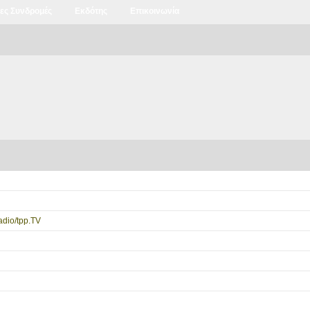
ιες Συνδρομές
Εκδότης
Επικοινωνία
dio/tpp.TV