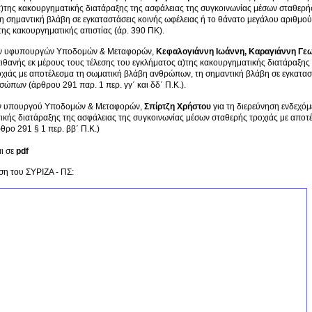
)της κακουργηματικής διατάραξης της ασφάλειας της συγκοινωνίας μέσων σταθερή
 σημαντική βλάβη σε εγκαταστάσεις κοινής ωφέλειας ή το θάνατο μεγάλου αριθμού
) της κακουργηματικής απιστίας (άρ. 390 ΠΚ).
ην υφυπουργών Υποδομών & Μεταφορών,
Κεφαλογιάννη Ιωάννη, Καραγιάννη Γε
ιθανής εκ μέρους τους τέλεσης του εγκλήματος α)της κακουργηματικής διατάραξης
χιάς με αποτέλεσμα τη σωματική βλάβη ανθρώπων, τη σημαντική βλάβη σε εγκαταστ
ώπων (άρθρου 291 παρ. 1 περ. γγ΄ και δδ΄ Π.Κ.).
ην υπουργού Υποδομών & Μεταφορών,
Σπίρτζη Χρήστου
για τη διερεύνηση ενδεχόμ
κής διατάραξης της ασφάλειας της συγκοινωνίας μέσων σταθερής τροχιάς με αποτ
ρο 291 § 1 περ. ββ΄ Π.Κ.)
ι σε
pdf
η του ΣΥΡΙΖΑ - ΠΣ: