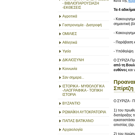
κατά της
κυβ
- ΒΙΒΛΙΟΠΑΡΟΥΣΙΑΣΗ
-ΕΚΘΕΣΕΙΣ
Τα 4 αδικήμ
Αγροτικά
- Κακουργημα
σημαντική β
Γαστρονομία - Διατροφή
- Κακουργημα
ΟΜΙΛΙΕΣ
- Παράβαση 
Αθλητικά
- Υπόθαλψη
Υγεία
ΔΙΚΑΙΟΣΥΝΗ
Ο ΣΥΡΙΖΑ Προ
από τη Βου
Κοινωνία
ευθύνες
και 
Σαν σημερα...
Προανακ
ΙΣΤΟΡΙΚΑ - ΜΥΘΟΛΟΓΙΚΑ
Σπίρτζη
-ΛΑΟΓΡΑΦΙΚΑ - ΤΟΠΙΚΗ
ΙΣΤΟΡΙΑ
Ο ΣΥΡΙΖΑ - Π
ΒΥΖΑΝΤΙΟ
1) του πρω
ΡΩΜΑΪΚΗ ΑΥΤΟΚΡΑΤΟΡΙΑ
διατάραξης τ
εγκαταστάσει
ΠΑΠΑΣ ΒΑΤΙΚΑΝΟ
απιστίας (άρ
Αρχαιολογία
2) του πρώ