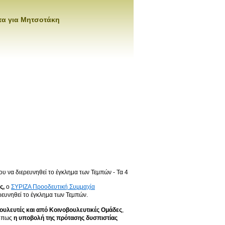
ατα για Μητσοτάκη
υ να διερευνηθεί το έγκλημα των Τεμπών - Τα 4
ς,
ο
ΣΥΡΙΖΑ Προοδευτική Συμμαχία
ερευνηθεί το έγκλημα των Τεμπών.
βουλευτές και από Κοινοβουλευτικές Ομάδες
,
 όπως
η υποβολή της πρότασης δυσπιστίας