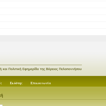
ές
Εκδότης
Επικοινωνία
κή