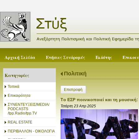
Αρχική Σελίδα
Ετήσιες Συνδρομές
Εκδότης
Επικοι
Πολιτική
Κατηγορίες
Τοπικά
Επιστροφή
Επικαιρότητα
Tο ΕΣΡ ποινικοποιεί και τη μουσική
ΣΥΝΕΝΤΕΥΞΕΙΣ/MEDIA/
Τετάρτη 23 Απρ 2025
PODCASTS
/tpp.Radio/tpp.TV
REAL ESTATE
ΠΕΡΙΒΑΛΛΟΝ - ΟΙΚΟΛΟΓΙΑ