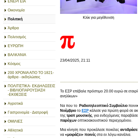
ΕΝΕΡΓΕΙΑ
Οικονομία
Κλίκ για μεγέθυνση
Πολιτική
Άρθρα
Πολιτισμός
ΕΥΡΩΠΗ
ΒΑΛΚΑΝΙΑ
23/04/2025, 21:11
Κόσμος
200 ΧΡΟΝΙΑ ΑΠΟ ΤΟ 1821-
άρθρα - εκδηλώσεις
ΠΟΛΙΤΙΣΤΙΚΑ- ΕΚΔΗΛΩΣΕΙΣ
- ΒΙΒΛΙΟΠΑΡΟΥΣΙΑΣΗ
Το ΕΣΡ επέβαλε πρόστιμο 20.00 ευρώ σε εταιρ
-ΕΚΘΕΣΕΙΣ
ανηλίκων»
Αγροτικά
Να που το
Ραδιοτηλεοπτικό Συμβούλιο
ποινικ
Νοέμβριο
το
ΕΣΡ
κάλεσε για πρώτη φορά σε ακ
Γαστρονομία - Διατροφή
της
τραπ μουσικής
, για ενδεχόμενες παραβάσ
παρόχων
οπτικοακουστικού περιεχομένου.
ΟΜΙΛΙΕΣ
Μια κίνηση που προκάλεσε ποικίλες
αντιδράσε
Αθλητικά
να
«μοιράζει» ποινές
στα εν λόγω κανάλια.