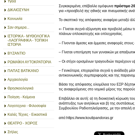
Υγεία
Συγκεκριμένα, επέβαλλε ομόφωνα
πρόστιμο 2
ΔΙΚΑΙΟΣΥΝΗ
για
«προσβολή της ηθικής και πνευματικής αν
Κοινωνία
Το σκεπτικό της απόφασης αναφέρει μεταξύ άλλ
Σαν σημερα...
«- Γίνεται συχνά εξύμνηση και προβολή μέσω 
πλάνων οπλοκατοχής και οπλοχρησίας.
ΙΣΤΟΡΙΚΑ - ΜΥΘΟΛΟΓΙΚΑ
-ΛΑΟΓΡΑΦΙΚΑ - ΤΟΠΙΚΗ
– Γίνονται άμεσες και έμμεσες αναφορές στου
ΙΣΤΟΡΙΑ
– Γίνεται υποτίμηση των γυναικών με απαξιωτι
ΒΥΖΑΝΤΙΟ
– Οι στίχοι ορισμένων τραγουδιών περιέχουν υβ
ΡΩΜΑΪΚΗ ΑΥΤΟΚΡΑΤΟΡΙΑ
– Γενικότερα, επιχειρείται συχνά η ανάδειξη 
ΠΑΠΑΣ ΒΑΤΙΚΑΝΟ
αντικοινωνικής συμπεριφοράς και της παρανομ
Αρχαιολογία
Βάσει της απόφασης ολομέλεια του ΕΣΡ δέχτηκ
Θρησκειολογικά
τις αναφερόμενες στο νομικό μέρος της παρούσ
Ποίηση - Κείμενα
Επιβάλλει σε αυτή: α) τη διοικητική κύρωση το
ανάπτυξης των ανηλίκων και β) της συστάσεως
Λογοτεχνια - Φιλοσοφία
Συμβουλίου Ραδιοτηλεόρασης, με την απειλή
Καλές Τέχνες - Εικαστικά
από
:https://www.koutipandoras.gr
ΘΕΑΤΡΟ - ΧΟΡΟΣ
Στήλες