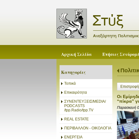
Αρχική Σελίδα
Ετήσιες Συνδρομ
Πολιτι
Κατηγορίες
Τοπικά
Επιστροφή
Επικαιρότητα
Οι Εμίρηδ
“πίκρα” γ
ΣΥΝΕΝΤΕΥΞΕΙΣ/MEDIA/
PODCASTS
Παρασκευή 
/tpp.Radio/tpp.TV
REAL ESTATE
ΠΕΡΙΒΑΛΛΟΝ - ΟΙΚΟΛΟΓΙΑ
ΕΝΕΡΓΕΙΑ