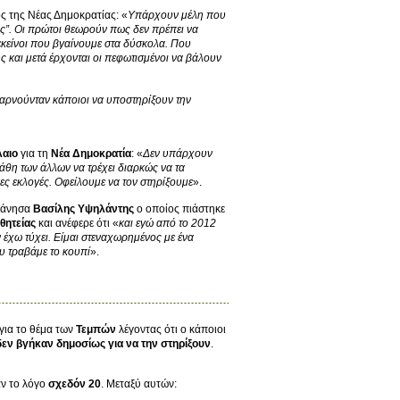
ς της Νέας Δημοκρατίας: «
Υπάρχουν μέλη που
ς”. Οι πρώτοι θεωρούν πως δεν πρέπει να
εκείνοι που βγαίνουμε στα δύσκολα. Που
ς και μετά έρχονται οι πεφωτισμένοι να βάλουν
αρνούνταν κάποιοι να υποστηρίξουν την
λαιο
για τη
Νέα Δημοκρατία
: «
Δεν υπάρχουν
λάθη των άλλων να τρέχει διαρκώς να τα
ς εκλογές. Οφείλουμε να τον στηρίξουμε
».
κάνησα
Βασίλης Υψηλάντης
ο οποίος πιάστηκε
θητείας
και ανέφερε ότι «
και εγώ από το 2012
έχω τύχει. Είμαι στεναχωρημένος με ένα
υ τραβάμε το κουπί
».
για το θέμα των
Τεμπών
λέγοντας ότι ο κάποιοι
δεν βγήκαν δημοσίως για να την στηρίξουν
.
αν το λόγο
σχεδόν 20
. Μεταξύ αυτών: