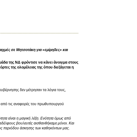
ιχμές σε Μητσοτάκη για «εμίρηδες» και
άδα της ΝΔ φρόντισε να κάνει άνοιγμα στους
ρτες της ολομέλειας της όπου διεξάγεται η
 κυβέρνησης δεν μέτρησαν τα λόγια τους,
ος από τις αναφορές του πρωθυπουργού
ότητα είναι η μαγική λέξη. Ενότητα όμως από
υναδέλφους βουλευτές αισθανθήκαμε μόνοι. Και
της περιόδου άσκησης των καθηκόντων μας.