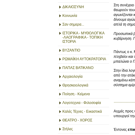
Στη συνέχεια
ΔΙΚΑΙΟΣΥΝΗ
θεωρούν τους
αγωνίζονται 
Κοινωνία
δίνουμε αγών
Σαν σημερα...
απλά τη σημα
ΙΣΤΟΡΙΚΑ - ΜΥΘΟΛΟΓΙΚΑ
Προσωπικά βγ
-ΛΑΟΓΡΑΦΙΚΑ - ΤΟΠΙΚΗ
κυβέρνηση. Π
ΙΣΤΟΡΙΑ
ΒΥΖΑΝΤΙΟ
Πάντως ο κ.
πληβείοι και
ΡΩΜΑΪΚΗ ΑΥΤΟΚΡΑΤΟΡΙΑ
μπαλώνει ο Π
ΠΑΠΑΣ ΒΑΤΙΚΑΝΟ
Στην ίδια λογ
από την ατά
Αρχαιολογία
αναμένω κάπο
σύστημα εμίρ
Θρησκειολογικά
Ποίηση - Κείμενα
Λογοτεχνια - Φιλοσοφία
Αιχμές προς
Καλές Τέχνες - Εικαστικά
υπουργοί τη
ΘΕΑΤΡΟ - ΧΟΡΟΣ
Στήλες
Έντονες
επι