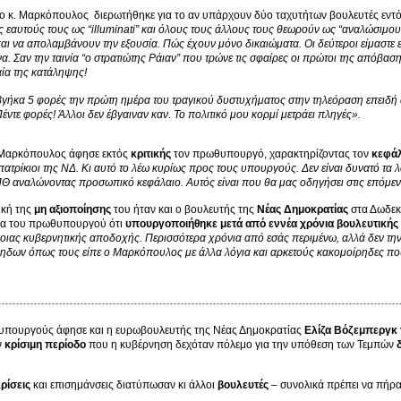
 ο κ. Μαρκόπουλος διερωτήθηκε για το αν υπάρχουν δύο ταχυτήτων βουλευτές εντό
 εαυτούς τους ως “illuminati” και όλους τους άλλους τους θεωρούν ως “αναλώσιμου
και να απολαμβάνουν την εξουσία. Πώς έχουν μόνο δικαιώματα. Οι δεύτεροι είμαστε 
α. Σαν την ταινία “ο στρατιώτης Ράιαν” που τρώνε τις σφαίρες οι πρώτοι της απόβαση
ία της κατάληψης!
ήκα 5 φορές την πρώτη ημέρα του τραγικού δυστυχήματος στην τηλεόραση επειδή 
έντε φορές! Άλλοι δεν έβγαιναν καν. Το πολιτικό μου κορμί μετράει πληγές».
 Μαρκόπουλος άφησε εκτός
κριτικής
τον πρωθυπουργό, χαρακτηρίζοντας τον
κεφά
 πατρίκιοι της ΝΔ. Κι αυτό το λέω κυρίως προς τους υπουργούς. Δεν είναι δυνατό τα 
Θ αναλώνοντας προσωπικό κεφάλαιο. Αυτός είναι που θα μας οδηγήσει στις επόμενε
ική της
μη αξιοποίησης
του ήταν και ο βουλευτής της
Νέας Δημοκρατίας
στα Δωδε
κα του πρωθυπουργού ότι
υπουργοποιήθηκε μετά από εννέα χρόνια βουλευτικής 
ιας κυβερνητικής αποδοχής. Περισσότερα χρόνια από εσάς περιμένω, αλλά δεν την 
ηδων όπως τους είπε ο Μαρκόπουλος με άλλα λόγια και αρκετούς κακομοίρηδες πο
 υπουργούς άφησε και η ευρωβουλευτής της Νέας Δημοκρατίας
Ελίζα Βόζεμπεργκ
ν
κρίσιμη περίοδο
που η κυβέρνηση δεχόταν πόλεμο για την υπόθεση των Τεμπών
κρίσεις
και επισημάνσεις διατύπωσαν κι άλλοι
βουλευτές
– συνολικά πρέπει να πήρ