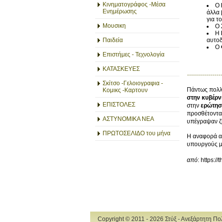
Κινηματογράφος -Μέσα
Ο
Ενημέρωσης
άλλα 
για τ
Μουσικη
Ο
Η
Παιδεία
αυτοδ
Ο
Επιστήμες - Τεχνολογία
ΚΑΤΑΣΚΕΥΕΣ
Σκίτσο -Γελοιογραφια -
Πάντως πολλ
Κομικς -Καρτουν
στην κυβέρ
ΕΠΙΣΤΟΛΕΣ
στην
ερώτηση
προσθέτοντας
ΑΣΤΥΝΟΜΙΚΑ ΝΕΑ
υπέγραψαν ζη
ΠΡΩΤΟΣΕΛΙΔΟ του μήνα
Η αναφορά α
υπουργούς με
από
: https://
Copyright © 2011 - 2026 Στύξ - Ανεξάρτητη Π