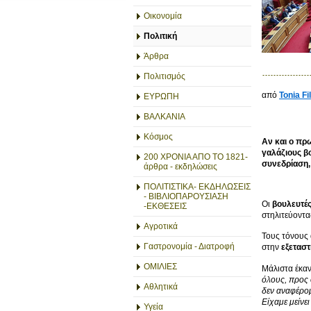
Οικονομία
Πολιτική
Άρθρα
Πολιτισμός
από
Tonia Fi
ΕΥΡΩΠΗ
ΒΑΛΚΑΝΙΑ
Κόσμος
Αν και ο πρ
γαλάζιους βο
200 ΧΡΟΝΙΑ ΑΠΟ ΤΟ 1821-
συνεδρίαση,
άρθρα - εκδηλώσεις
ΠΟΛΙΤΙΣΤΙΚΑ- ΕΚΔΗΛΩΣΕΙΣ
- ΒΙΒΛΙΟΠΑΡΟΥΣΙΑΣΗ
Οι
βουλευτέ
-ΕΚΘΕΣΕΙΣ
στηλιτεύοντα
Αγροτικά
Τους τόνους
Γαστρονομία - Διατροφή
στην
εξεταστ
ΟΜΙΛΙΕΣ
Μάλιστα έκαν
όλους, προς 
Αθλητικά
δεν αναφέρομ
Είχαμε μείνε
Υγεία