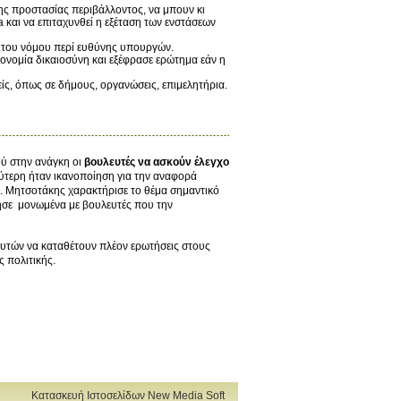
της προστασίας περιβάλλοντος, να μπουν κι
 και να επιταχυνθεί η εξέταση των ενστάσεων
ς του νόμου περί ευθύνης υπουργών.
κονομία δικαιοσύνη και εξέφρασε ερώτημα εάν η
νείς, όπως σε δήμους, οργανώσεις, επιμελητήρια.
ύ στην ανάγκη οι
βουλευτές να ασκούν έλεγχο
αλύτερη ήταν ικανοποίηση για την αναφορά
. Μητσοτάκης χαρακτήρισε το θέμα σημαντικό
νησε μονωμένα με βουλευτές που την
ευτών να καταθέτουν πλέον ερωτήσεις στους
 πολιτικής.
Κατασκευή Ιστοσελίδων New Media Soft