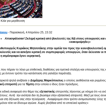
Κλίκ για μεγέθυνση
lippou
-
Παρασκευή, 4 Απριλίου 25, 15:32
Απασφάλισαν! Σκληρή κριτική από βουλευτές της ΝΔ στους υπουργούς και α
«κακομοίρηδες»
ωθυπουργός Κυριάκος Μητσοτάκης στην ομιλία του προς την κοινοβουλευτική ομ
υλευτές και να ασκήσει κριτική σε συμπεριφορές υπουργών, όταν έκλεισαν οι πό
 η ατμόσφαιρα έγινε εκρηκτική.
ς
που πήραν το λόγο με επιθετικές διαθέσεις για ηγετικά στελέχη και υπουργούς της
ς με έντονο τρόπο την κατάσταση στη γαλάζια παράταξη.
 αρκετά ψηλά ανέβασε ο
Δημήτρης Μαρκόπουλος
ο οποίος αισθάνεται και ριγμέν
ική επιτροπή
για τα
Τέμπη
στην οποία ο ίδιος ήταν πρόεδρος.
ε ειδική αναφορά στο θέμα της
εξεταστικής
επιτροπής λέγοντας με νόημα ότι «
η εν
όλους. Αυτή την ενότητα δεν τη βιώσαμε στην εξεταστική επιτροπή. Μαζί με τους σ
αι στη δήλωση σας στην τηλεόραση . Αναφέρομαι στον τρόπο αντιμετώπισης όλης 
ι μόνοι τότε να δίνουμε αγώνα. Χωρίς βοήθεια από το επιτελικό κράτος
»