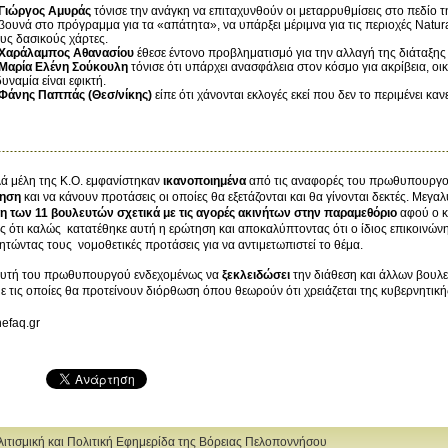
Γιώργος Αμυράς
τόνισε την ανάγκη να επιταχυνθούν οι μεταρρυθμίσεις στο πεδίο 
βουνά στο πρόγραμμα για τα «απάτητα», να υπάρξει μέριμνα για τις περιοχές Natura
ους δασικούς χάρτες.
Χαράλαμπος Αθανασίου
έθεσε έντονο προβληματισμό για την αλλαγή της διάταξη
Μαρία Ελένη Σούκουλη
τόνισε ότι υπάρχει ανασφάλεια στον κόσμο για ακρίβεια, οι
υναμία είναι εφικτή.
Φάνης Παππάς (Θεσ/νίκης)
είπε ότι χάνονται εκλογές εκεί που δεν το περιμένει κα
ά μέλη της Κ.Ο. εμφανίστηκαν
ικανοποιημένα
από τις αναφορές του πρωθυπουργο
νηση
και να κάνουν προτάσεις οι οποίες θα εξετάζονται και θα γίνονται δεκτές. Μεγ
 των 11 βουλευτών σχετικά με τις αγορές ακινήτων στην παραμεθόριο
αφού ο κ
 ότι καλώς κατατέθηκε αυτή η ερώτηση και αποκαλύπτοντας ότι ο ίδιος επικοινώ
τώντας τους νομοθετικές προτάσεις για να αντιμετωπιστεί το θέμα.
υτή του πρωθυπουργού ενδεχομένως να
ξεκλειδώσει
την διάθεση και άλλων βουλ
 τις οποίες θα προτείνουν διόρθωση όπου θεωρούν ότι χρειάζεται της κυβερνητικής
thefaq.gr
ολιτισμική και Πολιτική Εφημερίδα της Βόρειας Πελοποννήσου