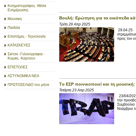
Κινηματογράφος -Μέσα
Ενημέρωσης
Βουλή: Ερώτηση για τα οικόπεδα κά
Μουσικη
Τρίτη 29 Απρ 2025
Παιδεία
29.04.25 Ν
στρεμμάτων
Επιστήμες - Τεχνολογία
προς τον υ
ΚΑΤΑΣΚΕΥΕΣ
Σκίτσο -Γελοιογραφια -
Κομικς -Καρτουν
ΕΠΙΣΤΟΛΕΣ
ΑΣΤΥΝΟΜΙΚΑ ΝΕΑ
Tο ΕΣΡ ποινικοποιεί και τη μουσική
ΠΡΩΤΟΣΕΛΙΔΟ του μήνα
Τετάρτη 23 Απρ 2025
23/04/2025
την προσβο
Συμβούλιο π
Νοέμβριο τ