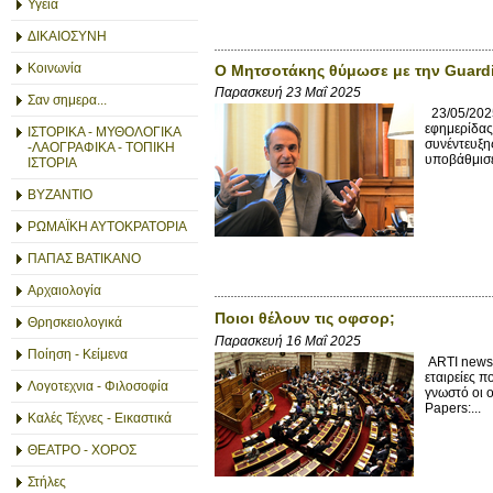
Υγεία
ΔΙΚΑΙΟΣΥΝΗ
Κοινωνία
Ο Μητσοτάκης θύμωσε με την Guard
Παρασκευή 23 Μαΐ 2025
Σαν σημερα...
23/05/2025
εφημερίδας
ΙΣΤΟΡΙΚΑ - ΜΥΘΟΛΟΓΙΚΑ
συνέντευξη
-ΛΑΟΓΡΑΦΙΚΑ - ΤΟΠΙΚΗ
υποβάθμισε 
ΙΣΤΟΡΙΑ
ΒΥΖΑΝΤΙΟ
ΡΩΜΑΪΚΗ ΑΥΤΟΚΡΑΤΟΡΙΑ
ΠΑΠΑΣ ΒΑΤΙΚΑΝΟ
Αρχαιολογία
Ποιοι θέλουν τις οφσορ;
Θρησκειολογικά
Παρασκευή 16 Μαΐ 2025
Ποίηση - Κείμενα
ARTI news 
εταιρείες 
Λογοτεχνια - Φιλοσοφία
γνωστό οι 
Papers:...
Καλές Τέχνες - Εικαστικά
ΘΕΑΤΡΟ - ΧΟΡΟΣ
Στήλες