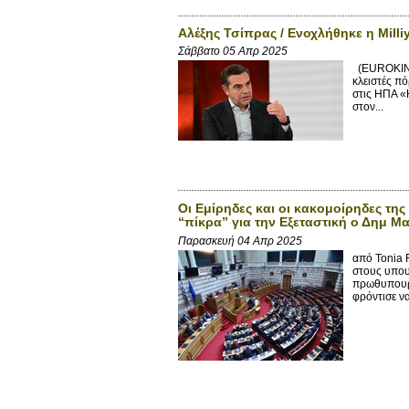
Αλέξης Τσίπρας / Ενοχλήθηκε η Milliy
Σάββατο 05 Απρ 2025
(EUROKINI
κλειστές πό
στις ΗΠΑ «
στον...
Οι Εμίρηδες και οι κακομοίρηδες τη
“πίκρα” για την Εξεταστική ο Δημ 
Παρασκευή 04 Απρ 2025
από Tonia 
στους υπου
πρωθυπουργ
φρόντισε να