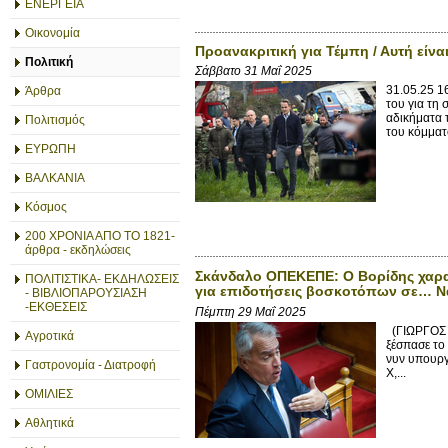
ΕΝΕΡΓΕΙΑ
Οικονομία
Προανακριτική για Τέμπη / Αυτή είν
Πολιτική
Σάββατο 31 Μαΐ 2025
31.05.25 
Άρθρα
του για τη
αδικήματα 
Πολιτισμός
του κόμματ
ΕΥΡΩΠΗ
ΒΑΛΚΑΝΙΑ
Κόσμος
200 ΧΡΟΝΙΑ ΑΠΟ ΤΟ 1821-
άρθρα - εκδηλώσεις
Σκάνδαλο ΟΠΕΚΕΠΕ: Ο Βορίδης χαρακ
ΠΟΛΙΤΙΣΤΙΚΑ- ΕΚΔΗΛΩΣΕΙΣ
για επιδοτήσεις βοσκοτόπων σε… Ν
- ΒΙΒΛΙΟΠΑΡΟΥΣΙΑΣΗ
-ΕΚΘΕΣΕΙΣ
Πέμπτη 29 Μαΐ 2025
(ΓΙΩΡΓΟΣ Κ
Αγροτικά
ξέσπασε το
νυν υπουργ
Γαστρονομία - Διατροφή
Χ,...
ΟΜΙΛΙΕΣ
Αθλητικά