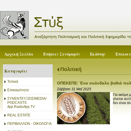
Αρχική Σελίδα
Ετήσιες Συνδρομές
Εκδότης
Επικοι
Πολιτική
Κατηγορίες
Τοπικά
ΟΠΕΚΕΠΕ: Ένα σκάνδαλο βαθιά πολιτ
Σάββατο 31 Μαΐ 2025
Επικαιρότητα
Για ακόμη 
ΣΥΝΕΝΤΕΥΞΕΙΣ/MEDIA/
γίνεται αυ
PODCASTS
δεν είναι ά
/tpp.Radio/tpp.TV
REAL ESTATE
ΠΕΡΙΒΑΛΛΟΝ - ΟΙΚΟΛΟΓΙΑ