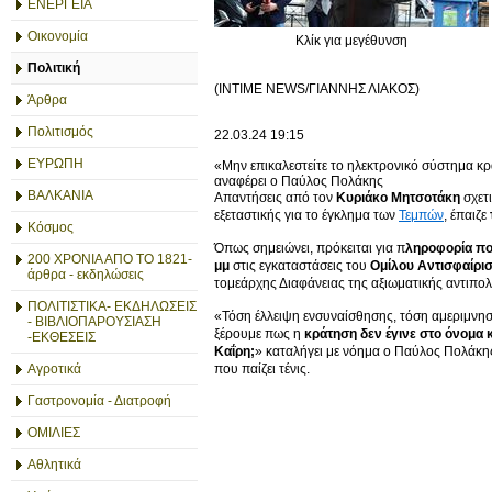
ΕΝΕΡΓΕΙΑ
Οικονομία
Κλίκ για μεγέθυνση
Πολιτική
(INTIME NEWS/ΓΙΑΝΝΗΣ ΛΙΑΚΟΣ)
Άρθρα
Πολιτισμός
22.03.24
19:15
ΕΥΡΩΠΗ
«Μην επικαλεστείτε το ηλεκτρονικό σύστημα κ
αναφέρει ο Παύλος Πολάκης
ΒΑΛΚΑΝΙΑ
Απαντήσεις από τον
Κυριάκο Μητσοτάκη
σχετ
εξεταστικής για το έγκλημα των
Τεμπών
, έπαιζε
Κόσμος
Όπως σημειώνει, πρόκειται για π
ληροφορία πο
200 ΧΡΟΝΙΑ ΑΠΟ ΤΟ 1821-
μμ
στις εγκαταστάσεις του
Ομίλου Αντισφαίρι
άρθρα - εκδηλώσεις
τομεάρχης Διαφάνειας της αξιωματικής αντιπολ
ΠΟΛΙΤΙΣΤΙΚΑ- ΕΚΔΗΛΩΣΕΙΣ
«Τόση έλλειψη ενσυναίσθησης, τόση αμεριμνησ
- ΒΙΒΛΙΟΠΑΡΟΥΣΙΑΣΗ
ξέρουμε πως η
κράτηση δεν έγινε στο όνομα 
-ΕΚΘΕΣΕΙΣ
Καΐρη;
» καταλήγει με νόημα ο Παύλος Πολάκη
Αγροτικά
που παίζει τένις.
Γαστρονομία - Διατροφή
ΟΜΙΛΙΕΣ
Αθλητικά