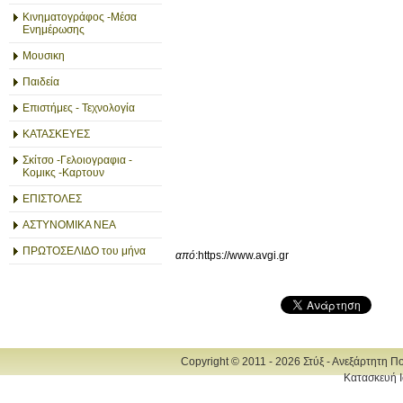
Κινηματογράφος -Μέσα
Ενημέρωσης
Μουσικη
Παιδεία
Επιστήμες - Τεχνολογία
ΚΑΤΑΣΚΕΥΕΣ
Σκίτσο -Γελοιογραφια -
Κομικς -Καρτουν
ΕΠΙΣΤΟΛΕΣ
ΑΣΤΥΝΟΜΙΚΑ ΝΕΑ
ΠΡΩΤΟΣΕΛΙΔΟ του μήνα
από
:https://www.avgi.gr
Copyright © 2011 - 2026 Στύξ - Ανεξάρτητη Π
Κατασκευή Ι