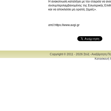
Η ανακοίνωση καταλήγει με την εταιρεία να ανα
συσυμπεριλαμβανομένης της Εσωτερικής Επιθεώρ
και να αποκλείσει μη ορατές ζημιές».
από
:https://www.avgi.gr
Copyright © 2011 - 2026 Στύξ - Ανεξάρτητη Π
Κατασκευή Ι