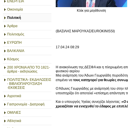
ΕΝΕΡΓΕΙΑ
Οικονομία
Κλίκ για μεγέθυνση
Πολιτική
Άρθρα
(ΒΑΣΙΛΗΣ ΜΑΡΟΥΚΑΣ/EUROKINISSI)
Πολιτισμός
ΕΥΡΩΠΗ
17.04.24
08:29
ΒΑΛΚΑΝΙΑ
Κόσμος
Η ανακοίνωση της ΔΕΣΦΑ και η πληρωμένη απά
200 ΧΡΟΝΙΑ ΑΠΟ ΤΟ 1821-
φυσικού αερίου
άρθρα - εκδηλώσεις
Μια ανάρτηση του Άδωνι Γεωργιάδη πυροδότ
ΠΟΛΙΤΙΣΤΙΚΑ- ΕΚΔΗΛΩΣΕΙΣ
επιμένει να
τους κατηγορεί για θεωρίες συνω
- ΒΙΒΛΙΟΠΑΡΟΥΣΙΑΣΗ
-ΕΚΘΕΣΕΙΣ
Ο Άδωνις Γεωργιάδης με ανάρτησή του στην πλ
υποστηρίξει ότι αποτελεί «επίσημη απάντηση τ
Αγροτικά
Και ο υπουργός Υγείας συνεχίζει λέγοντας:
«Ο 
Γαστρονομία - Διατροφή
χρειαζόταν να ενισχυθεί το έδαφος με επιπλέ
ΟΜΙΛΙΕΣ
Αθλητικά