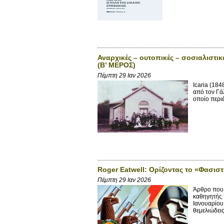
Αναρχικές – ουτοπικές – σοσιαλιστικ
(Β’ ΜΕΡΟΣ)
Πέμπτη 29 Ιαν 2026
Icaria (184
από τον Γά
οποίο περιέ
Roger Eatwell: Ορίζοντας το «Φασισ
Πέμπτη 29 Ιαν 2026
Άρθρο που δ
καθηγητής 
Ιανουαρίου
θεμελιώδεις