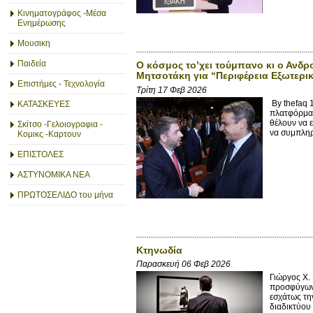
Κινηματογράφος -Μέσα
Ενημέρωσης
Μουσικη
Παιδεία
Ο κόσμος το’χει τούμπανο κι ο Ανδ
Μητσοτάκη για “Περιφέρεια Εξωτερικ
Επιστήμες - Τεχνολογία
Τρίτη 17 Φεβ 2026
By thefaq 
ΚΑΤΑΣΚΕΥΕΣ
πλατφόρμα 
θέλουν να ε
Σκίτσο -Γελοιογραφια -
να συμπληρ
Κομικς -Καρτουν
ΕΠΙΣΤΟΛΕΣ
ΑΣΤΥΝΟΜΙΚΑ ΝΕΑ
ΠΡΩΤΟΣΕΛΙΔΟ του μήνα
Κτηνωδία
Παρασκευή 06 Φεβ 2026
Γιώργος X
προσφύγων.
εσχάτως την
διαδικτύου