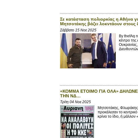
Σε κατάσταση πολιορκίας η Αθήνα γι
Μητσοτάκης βάζει λοκντάουν στους 
Σάββατο 15 Νοε 2025
By thefAq 
κέντρο της
Ουκρανίας,
Διευθυντών 
«ΚΟΜΜΑ ΕΤΟΙΜΟ ΓΙΑ ΟΛΑ» ΔΗΛΩΝΕΙ
ΤΗΝ ΝΔ…
Τρίτη 04 Νοε 2025
Μητσοτάκης, Φλωράκης,
προκάλεσαν το κεντρικό
κρίνει το ίδιο, ή μάλλον