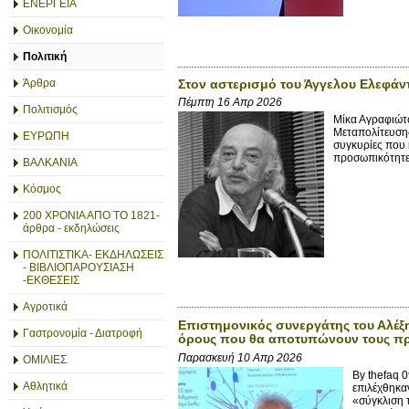
ΕΝΕΡΓΕΙΑ
Οικονομία
Πολιτική
Στον αστερισμό του Άγγελου Ελεφάν
Άρθρα
Πέμπτη 16 Απρ 2026
Πολιτισμός
Μίκα Αγραφιώτ
Μεταπολίτευσης
ΕΥΡΩΠΗ
συγκυρίες που 
προσωπικότητε
ΒΑΛΚΑΝΙΑ
Κόσμος
200 ΧΡΟΝΙΑ ΑΠΟ ΤΟ 1821-
άρθρα - εκδηλώσεις
ΠΟΛΙΤΙΣΤΙΚΑ- ΕΚΔΗΛΩΣΕΙΣ
- ΒΙΒΛΙΟΠΑΡΟΥΣΙΑΣΗ
-ΕΚΘΕΣΕΙΣ
Αγροτικά
Επιστημονικός συνεργάτης του Αλέξη 
Γαστρονομία - Διατροφή
όρους που θα αποτυπώνουν τους πρ
Παρασκευή 10 Απρ 2026
ΟΜΙΛΙΕΣ
By thefaq
Αθλητικά
επιλέχθηκα
«σύγκλιση 