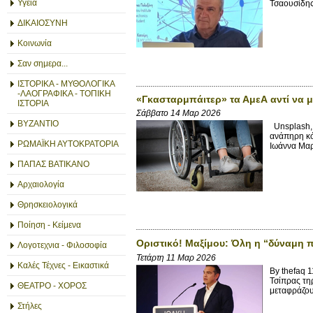
Υγεία
Τσαουσίδης
ΔΙΚΑΙΟΣΥΝΗ
Κοινωνία
Σαν σημερα...
ΙΣΤΟΡΙΚΑ - ΜΥΘΟΛΟΓΙΚΑ
-ΛΑΟΓΡΑΦΙΚΑ - ΤΟΠΙΚΗ
«Γκασταρμπάιτερ» τα ΑμεΑ αντί να 
ΙΣΤΟΡΙΑ
Σάββατο 14 Μαρ 2026
ΒΥΖΑΝΤΙΟ
Unsplash, 
ανάπηρη κό
ΡΩΜΑΪΚΗ ΑΥΤΟΚΡΑΤΟΡΙΑ
Ιωάννα Μαρ
ΠΑΠΑΣ ΒΑΤΙΚΑΝΟ
Αρχαιολογία
Θρησκειολογικά
Ποίηση - Κείμενα
Οριστικό! Μαξίμου: Όλη η “δύναμη 
Λογοτεχνια - Φιλοσοφία
Τετάρτη 11 Μαρ 2026
Καλές Τέχνες - Εικαστικά
By thefaq 1
Τσίπρας τη
ΘΕΑΤΡΟ - ΧΟΡΟΣ
μεταφράζου
Στήλες