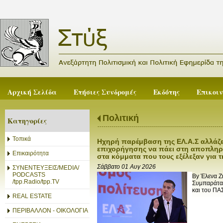
Αρχική Σελίδα
Ετήσιες Συνδρομές
Εκδότης
Επικοι
Πολιτική
Κατηγορίες
Τοπικά
Ηχηρή παρέμβαση της ΕΛ.Α.Σ αλλάζε
επιχορήγησης να πάει στη αποπληρ
Επικαιρότητα
στα κόμματα που τους εξέλεξαν για
Σάββατο 01 Αυγ 2026
ΣΥΝΕΝΤΕΥΞΕΙΣ/MEDIA/
PODCASTS
By Έλενα Ζ
/tpp.Radio/tpp.TV
Συμπαράταξ
και του ΠΑΣ
REAL ESTATE
ΠΕΡΙΒΑΛΛΟΝ - ΟΙΚΟΛΟΓΙΑ