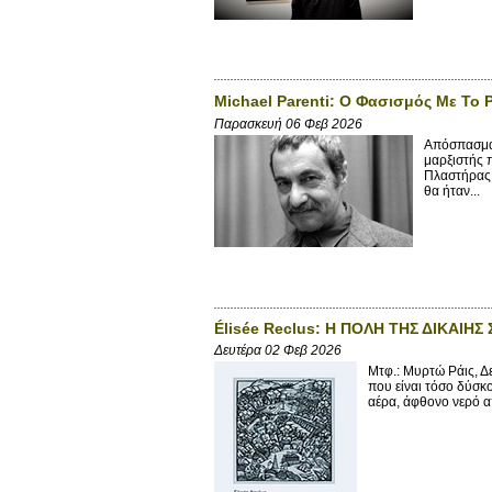
Michael Parenti: Ο Φασισμός Με Το 
Παρασκευή 06 Φεβ 2026
Απόσπασμα α
μαρξιστής 
Πλαστήρας 
θα ήταν...
Élisée Reclus: Η ΠΟΛΗ ΤΗΣ ΔΙΚΑΙΗ
Δευτέρα 02 Φεβ 2026
Μτφ.: Μυρτώ Ράις, Δ
που είναι τόσο δύσκο
αέρα, άφθονο νερό α