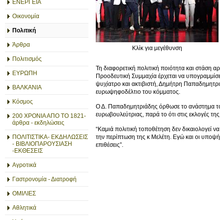
ΕΝΕΡΓΕΙΑ
Οικονομία
Πολιτική
Άρθρα
Κλίκ για μεγέθυνση
Πολιτισμός
Τη διαφορετική πολιτική ποιότητα και στάση 
ΕΥΡΩΠΗ
Προοδευτική Συμμαχία έρχεται να υπογραμμίσ
ψυχίατρο και ακτιβιστή, Δημήτρη Παπαδημητριά
ΒΑΛΚΑΝΙΑ
ευρωψηφοδέλτιο του κόμματος.
Κόσμος
Ο Δ. Παπαδημητριάδης όρθωσε το ανάστημα του
ευρωβουλεύτριας, παρά το ότι στις εκλογές της
200 ΧΡΟΝΙΑ ΑΠΟ ΤΟ 1821-
άρθρα - εκδηλώσεις
“Καμιά πολιτική τοποθέτηση δεν δικαιολογεί να 
ΠΟΛΙΤΙΣΤΙΚΑ- ΕΚΔΗΛΩΣΕΙΣ
την περίπτωση της κ Μελέτη. Εγώ και οι υποψήφ
- ΒΙΒΛΙΟΠΑΡΟΥΣΙΑΣΗ
επιθέσεις”.
-ΕΚΘΕΣΕΙΣ
Αγροτικά
Γαστρονομία - Διατροφή
ΟΜΙΛΙΕΣ
Αθλητικά