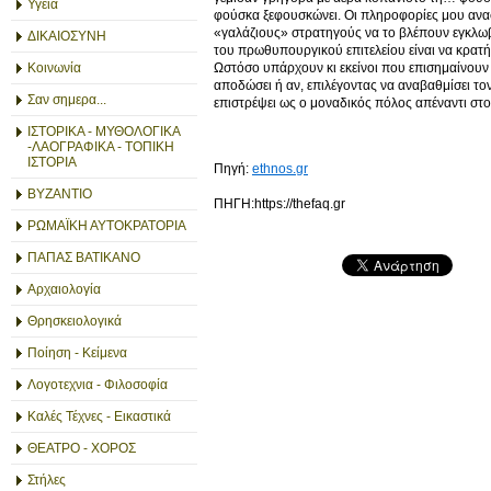
Υγεία
φούσκα ξεφουσκώνει. Οι πληροφορίες μου ανα
«γαλάζιους» στρατηγούς να το βλέπουν εγκλωβ
ΔΙΚΑΙΟΣΥΝΗ
του πρωθυπουργικού επιτελείου είναι να κρατ
Ωστόσο υπάρχουν κι εκείνοι που επισημαίνουν 
Κοινωνία
αποδώσει ή αν, επιλέγοντας να αναβαθμίσει τον
Σαν σημερα...
επιστρέψει ως ο μοναδικός πόλος απέναντι στ
ΙΣΤΟΡΙΚΑ - ΜΥΘΟΛΟΓΙΚΑ
-ΛΑΟΓΡΑΦΙΚΑ - ΤΟΠΙΚΗ
ΙΣΤΟΡΙΑ
Πηγή:
ethnos.gr
ΒΥΖΑΝΤΙΟ
ΠΗΓΗ:https://thefaq.gr
ΡΩΜΑΪΚΗ ΑΥΤΟΚΡΑΤΟΡΙΑ
ΠΑΠΑΣ ΒΑΤΙΚΑΝΟ
Αρχαιολογία
Θρησκειολογικά
Ποίηση - Κείμενα
Λογοτεχνια - Φιλοσοφία
Καλές Τέχνες - Εικαστικά
ΘΕΑΤΡΟ - ΧΟΡΟΣ
Στήλες