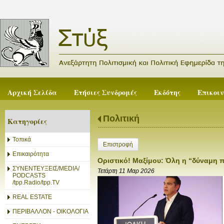
Αρχική Σελίδα
Ετήσιες Συνδρομές
Εκδότης
Επικοι
Πολιτική
Κατηγορίες
Τοπικά
Επιστροφή
Επικαιρότητα
Οριστικό! Μαξίμου: Όλη η “δύναμη 
ΣΥΝΕΝΤΕΥΞΕΙΣ/MEDIA/
Τετάρτη 11 Μαρ 2026
PODCASTS
/tpp.Radio/tpp.TV
REAL ESTATE
ΠΕΡΙΒΑΛΛΟΝ - ΟΙΚΟΛΟΓΙΑ