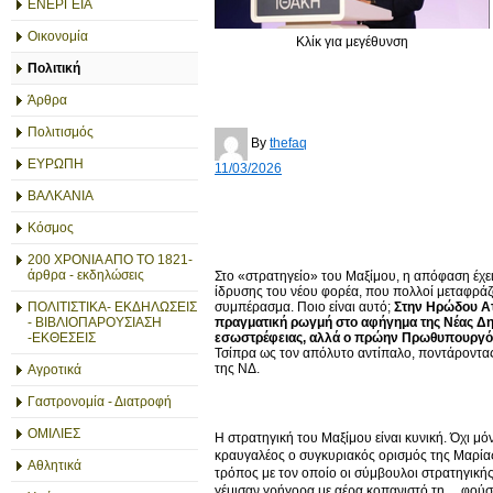
ΕΝΕΡΓΕΙΑ
Οικονομία
Κλίκ για μεγέθυνση
Πολιτική
Άρθρα
Πολιτισμός
By
thefaq
ΕΥΡΩΠΗ
11/03/2026
ΒΑΛΚΑΝΙΑ
Κόσμος
200 ΧΡΟΝΙΑ ΑΠΟ ΤΟ 1821-
άρθρα - εκδηλώσεις
Στο «στρατηγείο» του Μαξίμου, η απόφαση έχει
ίδρυσης του νέου φορέα, που πολλοί μεταφράζ
συμπέρασμα. Ποιο είναι αυτό;
Στην Ηρώδου Αττ
ΠΟΛΙΤΙΣΤΙΚΑ- ΕΚΔΗΛΩΣΕΙΣ
πραγματική ρωγμή στο αφήγημα της Νέας Δημο
- ΒΙΒΛΙΟΠΑΡΟΥΣΙΑΣΗ
εσωστρέφειας, αλλά ο πρώην Πρωθυπουργό
-ΕΚΘΕΣΕΙΣ
Τσίπρα ως τον απόλυτο αντίπαλο, ποντάροντας
της ΝΔ.
Αγροτικά
Γαστρονομία - Διατροφή
ΟΜΙΛΙΕΣ
Η στρατηγική του Μαξίμου είναι κυνική. Όχι μό
κραυγαλέος ο συγκυριακός ορισμός της Μαρία
Αθλητικά
τρόπος με τον οποίο οι σύμβουλοι στρατηγικής
γέμισαν γρήγορα με αέρα κοπανιστό τη… φούσκα