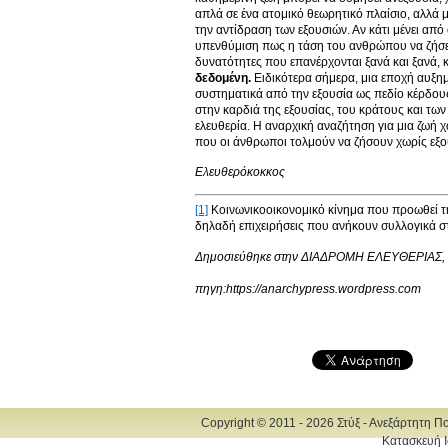
απλά σε ένα ατομικό θεωρητικό πλαίσιο, αλλά μπ
την αντίδραση των εξουσιών. Αν κάτι μένει από 
υπενθύμιση πως η τάση του ανθρώπου να ζήσει χ
δυνατότητες που επανέρχονται ξανά και ξανά,
δεδομένη.
Ειδικότερα σήμερα, μια εποχή αυξη
συστηματικά από την εξουσία ως πεδίο κέρδου
στην καρδιά της εξουσίας, του κράτους και τ
ελευθερία. Η αναρχική αναζήτηση για μια ζωή χ
που οι άνθρωποι τολμούν να ζήσουν χωρίς εξο
Ελευθερόκοκκος
[1]
Κοινωνικοοικονομικό κίνημα που προωθεί τ
δηλαδή επιχειρήσεις που ανήκουν συλλογικά στ
Δημοσιεύθηκε στην ΔΙΑΔΡΟΜΗ ΕΛΕΥΘΕΡΙΑΣ, φ.
πηγη:https://anarchypress.wordpress.com
Copyright © 2011 - 2026 Στύξ - Ανεξάρτητη Π
Κατασκευή Ι