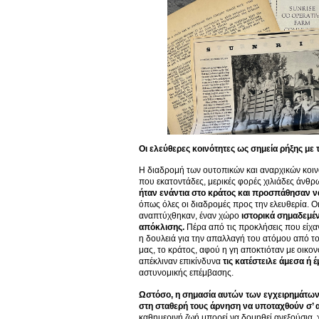
Οι ελεύθερες κοινότητες ως σημεία ρήξης με 
Η διαδρομή των ουτοπικών και αναρχικών κοινο
που εκατοντάδες, μερικές φορές χιλιάδες άνθ
ήταν ενάντια στο κράτος και προσπάθησαν ν
όπως όλες οι διαδρομές προς την ελευθερία. 
αναπτύχθηκαν, έναν χώρο
ιστορικά σημαδεμέν
απόκλισης.
Πέρα από τις προκλήσεις που είχαν
η δουλειά για την απαλλαγή του ατόμου από το 
μας, το κράτος, αφού η γη αποκτιόταν με οικον
απέκλιναν επικίνδυνα
τις κατέστειλε άμεσα ή 
αστυνομικής επέμβασης.
Ωστόσο, η σημασία αυτών των εγχειρημάτων δ
στη σταθερή τους άρνηση να υποταχθούν σ’ 
καθημερινή ζωή μπορεί να δομηθεί ανεξούσια, χ