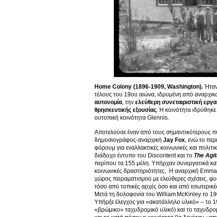
Home Colony (1896-1909, Washington).
Ήταν 
τέλους του 19ου αιώνα, ιδρυμένη από αναρχικο
αυτονομία
, την
ελεύθερη συνεταιριστική εργα
θρησκευτικής εξουσίας
. Η κοινότητα ιδρύθηκε 
ουτοπική κοινότητα Glennis.
Αποτελούσε έναν από τους σημαντικότερους π
δημοσιογράφος-αναρχική
Jay Fox
, ενώ το πε
φόρουμ για εναλλακτικές κοινωνικές και πολιτικ
διάδοχο έντυπο του Discontent και το
The Agit
περίπου τα 155 μέλη. Υπήρχαν συνεργατικά κα
κοινωνικές δραστηριότητες. Η αναρχική Emma G
χώρος πειραματισμού με ελεύθερες σχέσεις, φυσ
τόσο από τοπικές αρχές όσο και από εσωτερικέ
Μετά τη δολοφονία του William McKinley το 19
Υπήρξε έλεγχος για «ακατάλληλο υλικό» – το 1
«βρώμικο» ταχυδρομικό υλικό) και το ταχυδρομ