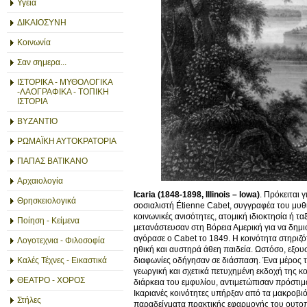
Υγεία
ΔΙΚΑΙΟΣΥΝΗ
Κοινωνία
Σαν σημερα...
ΙΣΤΟΡΙΚΑ - ΜΥΘΟΛΟΓΙΚΑ
-ΛΑΟΓΡΑΦΙΚΑ - ΤΟΠΙΚΗ
ΙΣΤΟΡΙΑ
ΒΥΖΑΝΤΙΟ
ΡΩΜΑΪΚΗ ΑΥΤΟΚΡΑΤΟΡΙΑ
ΠΑΠΑΣ ΒΑΤΙΚΑΝΟ
Αρχαιολογία
Icaria (1848-1898, Illinois – Iowa)
. Πρόκειται 
Θρησκειολογικά
σοσιαλιστή Étienne Cabet, συγγραφέα του μυθι
κοινωνικές ανισότητες, ατομική ιδιοκτησία ή τα
Ποίηση - Κείμενα
μετανάστευσαν στη Βόρεια Αμερική για να δημι
αγόρασε ο Cabet το 1849. Η κοινότητα στηριζό
Λογοτεχνια - Φιλοσοφία
ηθική και αυστηρά άθεη παιδεία. Ωστόσο, εξου
διαφωνίες οδήγησαν σε διάσπαση. Ένα μέρος τω
Καλές Τέχνες - Εικαστικά
γεωργική και σχετικά πετυχημένη εκδοχή της κ
ΘΕΑΤΡΟ - ΧΟΡΟΣ
διάρκεια του εμφυλίου, αντιμετώπισαν πρόστιμα 
Ικαριανές κοινότητες υπήρξαν από τα μακροβι
Στήλες
παραδείγματα πρακτικής εφαρμογής του ουτοπι