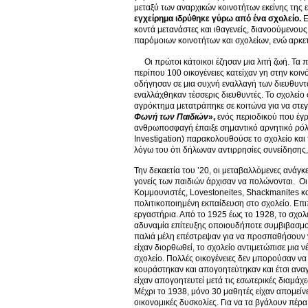
μεταξύ των αναρχικών κοινοτήτων εκείνης της 
εγχείρημα ιδρύθηκε γύρω από ένα σχολείο.
Ε
κοντά μετανάστες και ιθαγενείς, διανοούμενους
παρόμοιων κοινοτήτων και σχολείων, ενώ αρκετ
Οι πρώτοι κάτοικοι έζησαν μια λιτή ζωή. Τα π
περίπου 100 οικογένειες κατείχαν γη στην κοιν
οδήγησαν σε μια συχνή εναλλαγή των διευθυντών
εναλλάχθηκαν τέσσερις διευθυντές. Το σχολείο 
αγρόκτημα μετατράπηκε σε κοιτώνα για να στε
Φωνή των Παιδιών
»,
ενός περιοδικού που έγ
ανθρωποσφαγή έπαιξε σημαντικό αρνητικό ρόλο,
Investigation) παρακολουθούσε το σχολείο και
λόγω του ότι δήλωναν αντιρρησίες συνείδησης,
Την δεκαετία του ’20, οι μεταβαλλόμενες ανάγκε
γονείς των παιδιών άρχισαν να πολώνονται. Οι δ
Κομμουνιστές, Lovestoneites, Shackmanites κα
πολιτικοποιημένη εκπαίδευση στο σχολείο. Επι
εργαστήρια. Από το 1925 έως το 1928, το σχολ
αδυναμία επίτευξης οποιουδήποτε συμβιβασμού
παλιά μέλη επέστρεψαν για να προσπαθήσουν 
είχαν διορθωθεί, το σχολείο αντιμετώπισε μια
σχολείο. Πολλές οικογένειες δεν μπορούσαν να 
κουράστηκαν και απογοητεύτηκαν και έτσι ανα
είχαν απογοητευτεί μετά τις εσωτερικές διαμάχε
Μέχρι το 1938, μόνο 30 μαθητές είχαν απομείνε
οικονομικές δυσκολίες. Για να τα βγάλουν πέρα