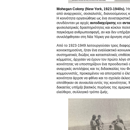
Mohegan Colony (New York, 1923-1940s).
Ήτ
από αναρχικούς, σοσιαλιστές, διανοούμενους κ
Η κοινότητα οργανώθηκε ως ένα συνεταιριστικό 
συνδέονταν με αρχές
αυτοδιαχείρισης
και
αντι
φυσιολατρικές δραστηριότητες και κύκλοι πολ
παγκόσμια ανθρωποσφαγή, αν και δεν υπήρξαν 
συνελήφθησαν στη Νέα Υόρκη για άρνηση στρά
Από το 1923-1949 λειτουργούσαν τρεις διαφορε
κοινοκτημοσύνη, ήταν ένα εναλλακτικό κοινωνι
συστηματικές διώξεις και κατασταλτικές επιθέσε
κόμματος, άρχισαν να έχουν τον πρώτο λόγο σ
κοινότητας να υποστηρίζουν ένα προοδευτικό σ
αναρχικές αντιλήψεις και τις διδασκαλίες του
κομμουνιστές, προκειμένου να αποτραπεί ο έλεγ
κοινότητα άρχισε να φθίνει και το σχολείο έκλ
επιτέθηκαν σε συναυλία εντός της κοινότητας. 
δεκαετίες υπήρξε βασικός πυρήνας της αμερικ
ελεύθερο, συλλογικό τρόπο ζωής.