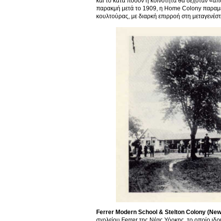
και το κατά πόσον η κοινότητα θα δεχόταν «απ
παρακμή μετά το 1909, η Home Colony παραμέν
κουλτούρας, με διαρκή επιρροή στη μεταγενέστ
Ferrer Modern School & Stelton Colony (New
σχολείου Ferrer της Νέας Υόρκης, το οποίο ιδρ