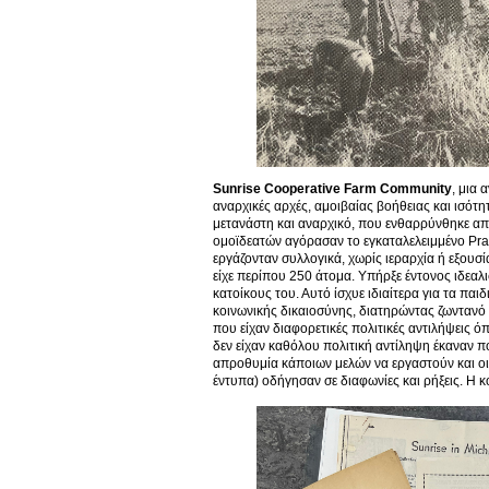
Sunrise Cooperative Farm Community
, μια
αναρχικές αρχές, αμοιβαίας βοήθειας και ισότ
μετανάστη και αναρχικό, που ενθαρρύνθηκε από
ομοϊδεατών αγόρασαν το εγκαταλελειμμένο Pra
εργάζονταν συλλογικά, χωρίς ιεραρχία ή εξουσί
είχε περίπου 250 άτομα. Υπήρξε έντονος ιδεαλ
κατοίκους του. Αυτό ίσχυε ιδιαίτερα για τα πα
κοινωνικής δικαιοσύνης, διατηρώντας ζωντανό 
που είχαν διαφορετικές πολιτικές αντιλήψεις 
δεν είχαν καθόλου πολιτική αντίληψη έκαναν π
απροθυμία κάποιων μελών να εργαστούν και οι έ
έντυπα) οδήγησαν σε διαφωνίες και ρήξεις. Η 