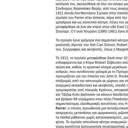
εκτέλεσή του, ακολούθησε σε όλο τον κόσμο μ
Σύνδεσμος Φρανσίσκο Φερέρ, από τους αναρχικ
1911 άνοιξε ένα Μοντέρνο Σχολείο στην πλατεία
σχολείο του Ferrer στην Ισπανία, πέρα από την 
χρησίμευε και ως κοινοτικό κέντρο. Λόγω του γ
μεταφέρθηκε σε ένα νέο κτίριο στην οδό East 1
Στιούαρτ. Ο Γουίλ Ντυράντ (1885-1981) έγινε δ
Το σχολείο έγινε γρήγορα ένα σημαντικό κέντρο
ρεαλιστές ιδρυτές του Ash Can School, Robert
του. Συγγραφείς και ακτιβιστές, όπως η Margret
Το 1912, το σχολείο μεταφέρθηκε ξανά στην 1
ενδιαφέροντα και η Κόρα Μπένετ Στίβενσον ανέ
αιώνα και, καθώς το εργατικό κίνημα μεγάλωνε 
ανδρών, που συνδέονταν χαλαρά με το Πρόγρα
προοριζόταν για την έπαυλη του John D. Rock
επιδρομές από την αστυνομία σε χώρους και 
αναρχικοί εκπαιδευτικοί και ακτιβιστές, επειδ
τρομοκρατίας από πλευράς Κράτους, αποφασίστη
και Τζόζεφ Κοέν ξεκίνησαν να κάνουν διευθετή
και βρήκαν 68 στρέμματα στην πόλη Πισκάταγου
σημαντικότερες ελευθεριακές κοινότητες στις 
Ferrer
, ο οποίος προωθούσε μια αντιεξουσιαστ
αναρχικούς μετανάστες και αμερικανούς ριζοσπ
τα παιδιά μάθαιναν χωρίς καταναγκασμούς, χωρ
φύση. Το σχολείο αποτέλεσε κέντρο αναρχικών ι
γύρω κοινότητα λειτουργούσε συνεταιριστικά, μ