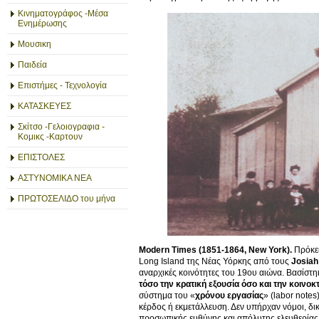
Κινηματογράφος -Μέσα
Ενημέρωσης
Μουσικη
Παιδεία
Επιστήμες - Τεχνολογία
ΚΑΤΑΣΚΕΥΕΣ
Σκίτσο -Γελοιογραφια -
Κομικς -Καρτουν
ΕΠΙΣΤΟΛΕΣ
ΑΣΤΥΝΟΜΙΚΑ ΝΕΑ
ΠΡΩΤΟΣΕΛΙΔΟ του μήνα
Modern
Times
(1851-1864,
New
York
).
Πρόκει
Long Island της Νέας Υόρκης από τους
Josiah
αναρχικές κοινότητες του 19ου αιώνα. Βασίστηκ
τόσο την κρατική εξουσία όσο και την κοιν
σύστημα του «
χρόνου εργασίας
» (labor notes
κέρδος ή εκμετάλλευση. Δεν υπήρχαν νόμοι, δι
προσωπικής ευθύνης και απόλυτης ελευθερίας 