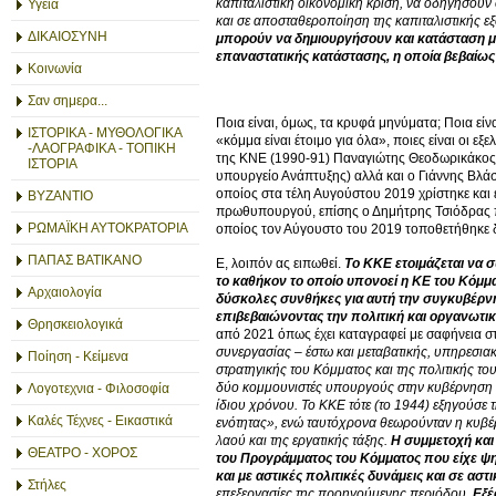
καπιταλιστική οικονομική κρίση, να οδηγήσουν
Υγεία
και σε αποσταθεροποίηση της καπιταλιστικής ε
ΔΙΚΑΙΟΣΥΝΗ
μπορούν να δημιουργήσουν και κατάσταση μ
επαναστατικής κατάστασης, η οποία βεβαίως 
Κοινωνία
Σαν σημερα...
Ποια είναι, όμως, τα κρυφά μηνύματα; Ποια είνα
ΙΣΤΟΡΙΚΑ - ΜΥΘΟΛΟΓΙΚΑ
«κόμμα είναι έτοιμο για όλα», ποιες είναι οι εξ
-ΛΑΟΓΡΑΦΙΚΑ - ΤΟΠΙΚΗ
της ΚΝΕ (1990-91) Παναγιώτης Θεοδωρικάκος 
ΙΣΤΟΡΙΑ
υπουργείο Ανάπτυξης) αλλά και ο Γιάννης Βλά
οποίος στα τέλη Αυγούστου 2019 χρίστηκε και 
ΒΥΖΑΝΤΙΟ
πρωθυπουργού, επίσης ο Δημήτρης Τσιόδρας π
ΡΩΜΑΪΚΗ ΑΥΤΟΚΡΑΤΟΡΙΑ
οποίος τον Αύγουστο του 2019 τοποθετήθηκε
ΠΑΠΑΣ ΒΑΤΙΚΑΝΟ
Ε, λοιπόν ας ειπωθεί.
Το ΚΚΕ ετοιμάζεται να σ
το καθήκον το οποίο υπονοεί η ΚΕ του Κόμματ
Αρχαιολογία
δύσκολες συνθήκες για αυτή την συγκυβέρνησ
επιβεβαιώνοντας την πολιτική και οργανωτική
Θρησκειολογικά
από 2021 όπως έχει καταγραφεί με σαφήνεια σ
συνεργασίας – έστω και μεταβατικής, υπηρεσιακ
Ποίηση - Κείμενα
στρατηγικής του Κόμματος και της πολιτικής τ
δύο κομμουνιστές υπουργούς στην κυβέρνηση Ε
Λογοτεχνια - Φιλοσοφία
ίδιου χρόνου. Το ΚΚΕ τότε (το 1944) εξηγούσε 
Καλές Τέχνες - Εικαστικά
ενότητας», ενώ ταυτόχρονα θεωρούνταν η κυβέ
λαού και της εργατικής τάξης.
Η συμμετοχή και
ΘΕΑΤΡΟ - ΧΟΡΟΣ
του Προγράμματος του Κόμματος που είχε ψηφ
και με αστικές πολιτικές δυνάμεις και σε αστ
Στήλες
επεξεργασίες της προηγούμενης περιόδου.
Εξέ