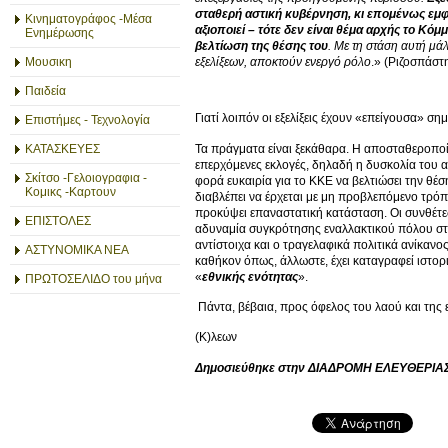
σταθερή αστική κυβέρνηση, κι επομένως εμφαν
Κινηματογράφος -Μέσα
αξιοποιεί – τότε δεν είναι θέμα αρχής το Κό
Ενημέρωσης
βελτίωση της θέσης του
. Με τη στάση αυτή μά
εξελίξεων, αποκτούν ενεργό ρόλο
.» (Ριζοσπάστ
Μουσικη
Παιδεία
Γιατί λοιπόν οι εξελίξεις έχουν «επείγουσα» ση
Επιστήμες - Τεχνολογία
Τα πράγματα είναι ξεκάθαρα. Η αποσταθεροποί
ΚΑΤΑΣΚΕΥΕΣ
επερχόμενες εκλογές, δηλαδή η δυσκολία του α
Σκίτσο -Γελοιογραφια -
φορά ευκαιρία για το ΚΚΕ να βελτιώσει την θέ
Κομικς -Καρτουν
διαβλέπει να έρχεται με μη προβλεπόμενο τρόπ
προκύψει επαναστατική κατάσταση. Οι συνθέτε
ΕΠΙΣΤΟΛΕΣ
αδυναμία συγκρότησης εναλλακτικού πόλου στη
αντίστοιχα και ο τραγελαφικά πολιτικά ανίκανο
ΑΣΤΥΝΟΜΙΚΑ ΝΕΑ
καθήκον όπως, άλλωστε, έχει καταγραφεί ιστορ
«
εθνικής ενότητας
».
ΠΡΩΤΟΣΕΛΙΔΟ του μήνα
Πάντα, βέβαια, προς όφελος του λαού και της 
(Κ)λεων
Δημοσιεύθηκε στην ΔΙΑΔΡΟΜΗ ΕΛΕΥΘΕΡΙΑΣ,