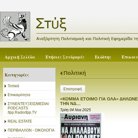
Αρχική Σελίδα
Ετήσιες Συνδρομές
Εκδότης
Επικοι
Πολιτική
Κατηγορίες
Τοπικά
Επιστροφή
Επικαιρότητα
«ΚΟΜΜΑ ΕΤΟΙΜΟ ΓΙΑ ΟΛΑ» ΔΗΛΩΝΕΙ
ΤΗΝ ΝΔ…
ΣΥΝΕΝΤΕΥΞΕΙΣ/MEDIA/
PODCASTS
Τρίτη 04 Νοε 2025
/tpp.Radio/tpp.TV
REAL ESTATE
ΠΕΡΙΒΑΛΛΟΝ - ΟΙΚΟΛΟΓΙΑ