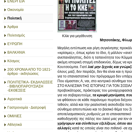
ΕΝΕΡΓΕΙΑ
Οικονομία
Πολιτική
Άρθρα
Πολιτισμός
Κλίκ για μεγέθυνση
Μητσοτάκης, Φλωρ
ΕΥΡΩΠΗ
Μεγάλη εντύπωση και ρίγη συγκίνησης προκάλε
ΒΑΛΚΑΝΙΑ
«κρίσιμες», όπως κρίνει το ίδιο, ή μάλλον «ανεπ
ανεπανάληπτες, διότι η ταπεινότητα του Κόμματ
Κόσμος
ακόμη ιστορική στιγμή επιδεικνύει, δίχως να 
Κουτσούμπα. Γιατί
λαέ μην ξεχνάς και γνώριζ
200 ΧΡΟΝΙΑ ΑΠΟ ΤΟ 1821-
όλους μαζί, δεν πειράζει, δεν θα είναι και η π
άρθρα - εκδηλώσεις
για το επαναστατικό του πρόγραμμα δεν υπάρχε
Που είμασταν; Α, ναι, στο κεντρικό σύνθημα
ΠΟΛΙΤΙΣΤΙΚΑ- ΕΚΔΗΛΩΣΕΙΣ
ΣΤΟ ΚΑΛΕΣΜΑ ΤΗΣ ΙΣΤΟΡΙΑΣ ΓΙΑ ΤΟΝ ΣΟΣΙΑΛΙΣ
- ΒΙΒΛΙΟΠΑΡΟΥΣΙΑΣΗ
προβοκάτορας, πράκτορας του μοναρχοφασισμού
-ΕΚΘΕΣΕΙΣ
για να σοβαρευτούμε,
τα κρυφά μηνύματα, που
Αγροτικά
να φθάσουν σε κάθε παράνομο πυρήνα δείχνουν
τεθούν, αλλά και την ρεαλιστική αισιοδοξία π
Γαστρονομία - Διατροφή
σύνθημα αποτυπώνει και το βασικό θέμα του Σ
αποτελεσματικούς ρυθμούς με το επαναστατικό 
ΟΜΙΛΙΕΣ
καθοδηγητής της πάλης του λαού μας για τον 
γρήγορων και σύνθετων εξελίξεων, όπου αυξ
Αθλητικά
αλλαγές
κατά τις οποίες είναι πιο πιθανό -σε σ