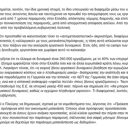
, λοιπόν, την ίδια χρονική στιγμή, το ίδιο υπουργείο να διαφημίζει μέσω του
για τους αιτούντες άσυλο και ταυτόχρονα να προωθεί την απορρόφηση τους ως εργα
μετά από 7 χρόνια παραμονής στην Ελλάδα, απόκτησης νόμιμης διαμονής, και επιπλ
ην ποινικοποίηση της παραμονής, μετά από απορριπτική απόφαση ασύλου. Από την 
από την προβαλλόμενη κυβερνητική πολιτική.
 ότι προσπαθεί να ικανοποιήσει τόσο το «αντιμεταναστευτικό» ακροατήριο, διαφόρων
ατσιστές ή «αλλεργικοί» με τους μετανάστες/πρόσφυγες, η τάση αυτή απλώνεται ευρ
ες που πιέζουν για την ανεύρεση εργατικού δυναμικού. Έτσι, ήδη, από τα camps τ
ξενοδοχεία, εργοστάσια και χωράφια αυτό το καλοκαίρι.
 ότι το έλλειμα σε δυναμικό είναι 260.000 εργαζόμενοι, με το 40% των επιχειρ
 ζήτημα εμφανίζεται τόσο στην Ελλάδα όσο και σε άλλα ευρωπαϊκά κράτη λόγω, κυ
. Λαγκάρντ τόνισε, ότι
«η εισροή ξένου εργατικού δυναμικού βοήθησε την ευρωζώ
του ενεργειακού κόστους και ο πληθωρισμός-ρεκόρ– διατηρώντας την ανάπτυξη και τι
κά παραδείγματα τη Γερμανία και την Ισπανία:
«το ΑΕΠ της Γερμανίας θα ήταν σήμ
, ενώ και η ισπανική ανάκαμψη «οφείλει πολλά» στους ξένους εργαζόμενους».
Ταυτό
πληθυσμό της Ε.Ε. σε ιστορικό ρεκόρ 450 εκατ. πέρυσι και σημείωσε ότι: «
θα μπορού
γατικού δυναμικού, καθώς οι εγχώριοι πληθυσμοί γερνούν»
. Τι διαφορετικό, λοιπό
κυβέρνηση;
εύρης να δημαγωγεί, σχετικά με τα νομοθετήματα του, λέγοντας ότι:
«Πρόκειτα
 πρόσφυγα από τον οικονομικό μετανάστη. Όποιος είναι πρόσφυγας προστατεύεται. Ό
 ανοιχτή σε όσους έχουν ανάγκη προστασίας, αλλά κλείνει οριστικά την πόρτα στην 
 που ποινικοποιεί την παράνομη παραμονή, στέλνοντας ένα σαφές μήνυμα: δίνουμε 
ορούμε να δεχτούμε την παράνομη μετανάστευση ως δεδομένο».