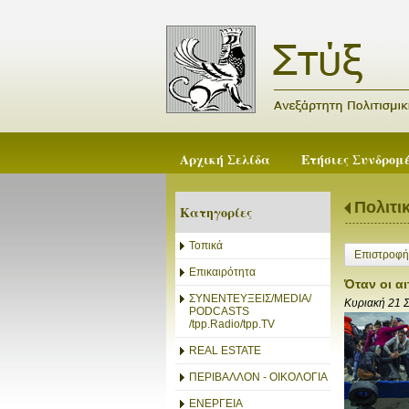
Αρχική Σελίδα
Ετήσιες Συνδρομ
Πολιτι
Κατηγορίες
Τοπικά
Επιστροφή
Επικαιρότητα
Όταν οι α
ΣΥΝΕΝΤΕΥΞΕΙΣ/MEDIA/
Κυριακή 21 
PODCASTS
/tpp.Radio/tpp.TV
REAL ESTATE
ΠΕΡΙΒΑΛΛΟΝ - ΟΙΚΟΛΟΓΙΑ
ΕΝΕΡΓΕΙΑ