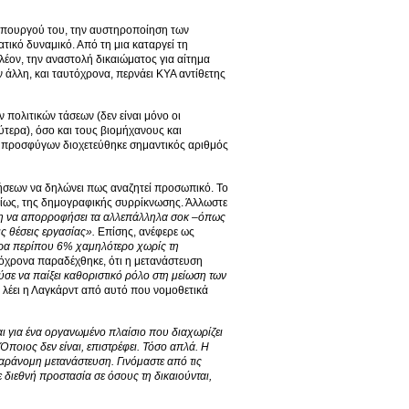
 υπουργού του, την αυστηροποίηση των
τικό δυναμικό. Από τη μια καταργεί τη
έον, την αναστολή δικαιώματος για αίτημα
άλλη, και ταυτόχρονα, περνάει ΚΥΑ αντίθετης
 πολιτικών τάσεων (δεν είναι μόνο οι
ύτερα), όσο και τους βιομήχανους και
ων προσφύγων διοχετεύθηκε σημαντικός αριθμός
ήσεων να δηλώνει πως αναζητεί προσωπικό. Το
ρίως, της δημογραφικής συρρίκνωσης. Άλλωστε
νη να απορροφήσει τα αλλεπάλληλα σοκ –όπως
ς θέσεις εργασίας».
Επίσης, ανέφερε ως
ερα περίπου 6% χαμηλότερο χωρίς τη
χρονα παραδέχθηκε, ότι η μετανάστευση
σε να παίξει καθοριστικό ρόλο στη μείωση των
ν, λέει η Λαγκάρντ από αυτό που νομοθετικά
ι για ένα οργανωμένο πλαίσιο που διαχωρίζει
ποιος δεν είναι, επιστρέφει. Τόσο απλά. Η
παράνομη μετανάστευση. Γινόμαστε από τις
διεθνή προστασία σε όσους τη δικαιούνται,