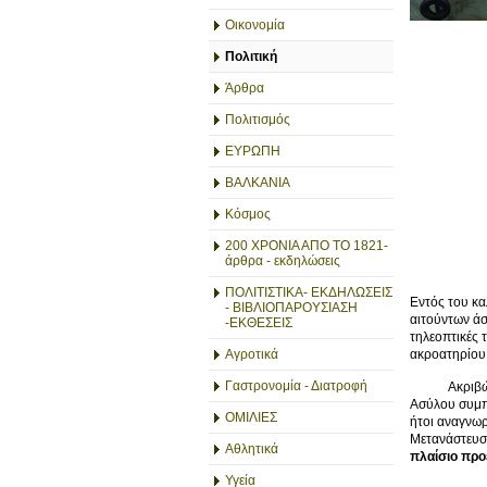
Οικονομία
Πολιτική
Άρθρα
Πολιτισμός
ΕΥΡΩΠΗ
ΒΑΛΚΑΝΙΑ
Κόσμος
200 ΧΡΟΝΙΑ ΑΠΟ ΤΟ 1821-
άρθρα - εκδηλώσεις
ΠΟΛΙΤΙΣΤΙΚΑ- ΕΚΔΗΛΩΣΕΙΣ
Εντός του κα
- ΒΙΒΛΙΟΠΑΡΟΥΣΙΑΣΗ
αιτούντων άσ
-ΕΚΘΕΣΕΙΣ
τηλεοπτικές 
ακροατηρίου,
Αγροτικά
Γαστρονομία - Διατροφή
Ακριβώς την
Ασύλου συμπ
ΟΜΙΛΙΕΣ
ήτοι αναγνωρ
Μετανάστευση
Αθλητικά
πλαίσιο προ
Υγεία