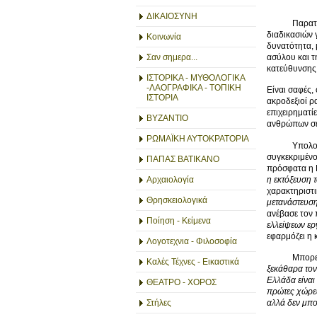
ΔΙΚΑΙΟΣΥΝΗ
Παρατηρείται
διαδικασιών 
Κοινωνία
δυνατότητα, 
ασύλου και τ
Σαν σημερα...
κατεύθυνσης 
ΙΣΤΟΡΙΚΑ - ΜΥΘΟΛΟΓΙΚΑ
-ΛΑΟΓΡΑΦΙΚΑ - ΤΟΠΙΚΗ
Είναι σαφές,
ΙΣΤΟΡΙΑ
ακροδεξιοί ρ
επιχειρηματί
ΒΥΖΑΝΤΙΟ
ανθρώπων σε 
ΡΩΜΑΪΚΗ ΑΥΤΟΚΡΑΤΟΡΙΑ
Υπολογίζεται
συγκεκριμένο
ΠΑΠΑΣ ΒΑΤΙΚΑΝΟ
πρόσφατα η Κ
η εκτόξευση 
Αρχαιολογία
χαρακτηριστι
Θρησκειολογικά
μετανάστευση
ανέβασε τον 
Ποίηση - Κείμενα
ελλείψεων ερ
εφαρμόζει η 
Λογοτεχνια - Φιλοσοφία
Μπορεί ο Πλ
Καλές Τέχνες - Εικαστικά
ξεκάθαρα τον
Ελλάδα είναι
ΘΕΑΤΡΟ - ΧΟΡΟΣ
πρώτες χώρες
αλλά δεν μπ
Στήλες