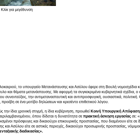
Κλίκ για μεγέθυνση
λοκαιριού, το υπουργείο Μετανάστευσης και Ασύλου έφερε στη Βουλή νομοσχέδια και
υλο και θέματα μετανάστευσης. Με αφορμή τα συγκεκριμένα κυβερνητικά σχέδια, 
του συνεντεύξεις, την αντιμεταναστευτική και αντιπροσφυγική, ουσιαστικά, πολιτική.
 προέβη σε ένα μοτίβο δηλώσεων και κρεσέντο επιθετικού λόγου.
 ίδια χρονική στιγμή, η ίδια κυβέρνηση, προωθεί
Κοινή Υπουργική Απόφαση 
εριλαμβανομένου, όπου δίδεται η δυνατότητα σε
πρακτική άσκηση εργασίας
σε: «
ισμένοι πρόσφυγες και δικαιούχοι επικουρικής προστασίας, που διαμένουν είτε σε 
ς και Ασύλου είτε σε αστικές περιοχές, δικαιούχοι προσωρινής προστασίας, νόμιμοι
ενταξιακής διαδικασίας».