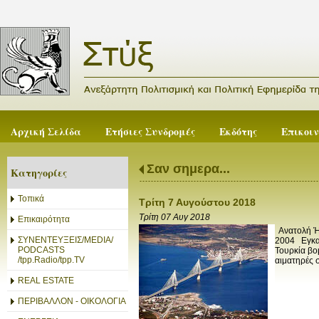
Αρχική Σελίδα
Ετήσιες Συνδρομές
Εκδότης
Επικοι
Σαν σημερα...
Κατηγορίες
Τοπικά
Τρίτη 7 Αυγούστου 2018
Τρίτη 07 Αυγ 2018
Επικαιρότητα
Ανατολή Ήλ
ΣΥΝΕΝΤΕΥΞΕΙΣ/MEDIA/
2004 Εγκαι
PODCASTS
Τουρκία βο
/tpp.Radio/tpp.TV
αιματηρές σ
REAL ESTATE
ΠΕΡΙΒΑΛΛΟΝ - ΟΙΚΟΛΟΓΙΑ