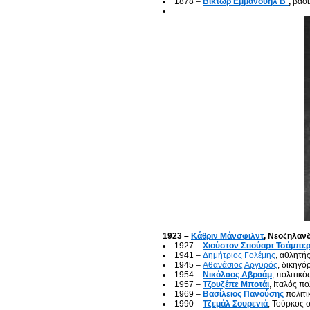
1878 –
Βίκτωρ Εμμανουήλ Β΄
,
βασιλ
1923 –
Κάθριν Μάνσφιλντ
, Νεοζηλαν
1927 –
Χιούστον Στιούαρτ Τσάμπε
1941 –
Δημήτριος Γολέμης
, αθλητή
1945 –
Αθανάσιος Αργυρός
, δικηγό
1954 –
Νικόλαος Αβραάμ
, πολιτικό
1957 –
Τζουζέπε Μποτάι
, Ιταλός πο
1969 –
Βασίλειος Πανούσης
πολιτι
1990 –
Τζεμάλ Σουρεγιά
, Τούρκος 