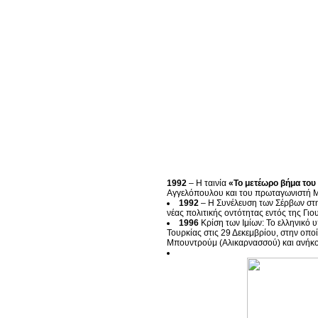
1992
– Η ταινία
«Το μετέωρο βήμα το
Αγγελόπουλου και του πρωταγωνιστή Μ
1992
– Η Συνέλευση των Σέρβων στη
νέας πολιτικής οντότητας εντός της Γιο
1996
Κρίση των Ιμίων: Το ελληνικό
Τουρκίας στις 29 Δεκεμβρίου, στην οπο
Μπουντρούμ (Αλικαρνασσού) και ανήκο