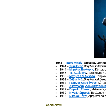
1941 –
Τζόαν Μπαέζ
, Αμερικανίδα τρα
1944 –
Τζίμι Πέιτζ
, Άγγλος κιθαρίστ
1944 –
Μιχάλης Βιολάρης
, Κύπριο
1955 –
Τζ. Κ. Σίμονς
,
Αμερικανός η
1958 –
Μεχμέτ Αλί Αγκτσά
,
Τούρκο
1958 –
Στίβεν Νιλ
, Άγγλος φιλόσο
1968 –
Γιώργος Θεοφάνους
, Κύπρ
1982 –
Αικατερίνη, Δούκισσα του 
1987 –
Πάμπλο Σάντος
, Μεξικανός
1989 –
Νίνα Ντόμπρεβ
, Βουλγάρα 
1995 –
Νίκολα Πέλτζ
, Αμερικανίδα
Θάνατοι