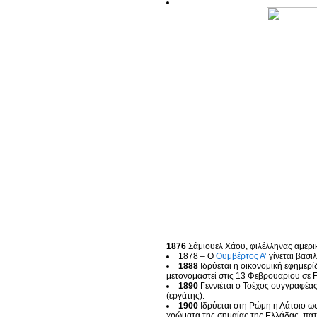
1876
Σάμιουελ Χάου, φιλέλληνας αμερικ
1878 – Ο
Ουμβέρτος Α’
γίνεται βασιλ
1888
Ιδρύεται η οικονομική εφημερί
μετονομαστεί στις 13 Φεβρουαρίου σε F
1890
Γεννιέται ο Τσέχος συγγραφέα
(εργάτης).
1900
Ιδρύεται στη Ρώμη η Λάτσιο ω
χρώματα της σημαίας της Ελλάδας, πατ