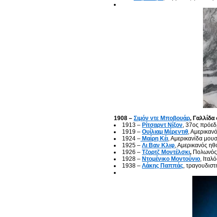
1908 –
Σιμόν ντε Μποβουάρ
, Γαλλίδα
1913 –
Ρίτσαρντ Νίξον
, 37ος πρόε
1919 –
Ουίλιαμ Μέρεντιθ
, Αμερικαν
1924 –
Μαίρη Κέι
, Αμερικανίδα μου
1925 –
Λι Βαν Κλιφ
, Αμερικανός η
1926 –
Τζορτζ Μοντέλσκι
,
Πολωνός 
1928 –
Ντομένικο Μοντούνιο
, Ιταλ
1938 –
Λάκης Παππάς
, τραγουδιστ