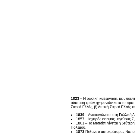
1823
– Η ρωσική κυβέρνηση, με υπόμνημ
σύσταση τριών ηγεμονιών κατά το πρότυ
Στερεά Ελλάς, β) Δυτική Στερεά Ελλάς 
1839
– Ανακοινώνεται στη Γαλλική 
1857 – Ισχυρός σεισμός μεγέθους 7,
1861 – Το Μισισίπι γίνεται η δεύτε
Πολέμου.
1873
Πέθανε ο αυτοκράτορας Ναπολέ