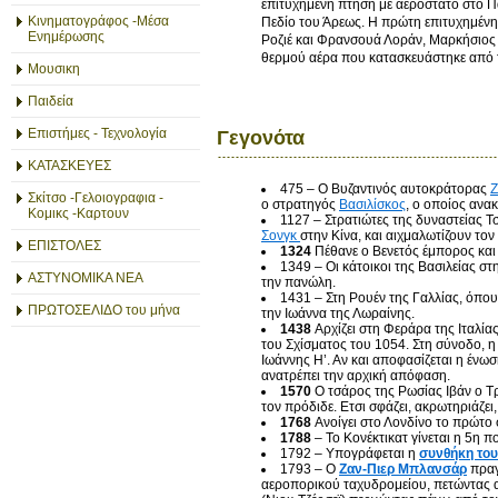
επιτυχημένη πτήση με αερόστατο στο Π
Κινηματογράφος -Μέσα
Πεδίο του Άρεως. Η πρώτη επιτυχημένη 
Ενημέρωσης
Ροζιέ και Φρανσουά Λοράν, Μαρκήσιος 
θερμού αέρα που κατασκευάστηκε από 
Μουσικη
Παιδεία
Επιστήμες - Τεχνολογία
Γεγονότα
ΚΑΤΑΣΚΕΥΕΣ
475 – Ο Βυζαντινός αυτοκράτορας
Ζ
Σκίτσο -Γελοιογραφια -
ο στρατηγός
Βασιλίσκος
, ο οποίος ανα
Κομικς -Καρτουν
1127 – Στρατιώτες της δυναστείας 
Σονγκ
στην Κίνα, και αιχμαλωτίζουν το
ΕΠΙΣΤΟΛΕΣ
1324
Πέθανε ο Βενετός έμπορος και
1349 – Οι κάτοικοι της Βασιλείας σ
ΑΣΤΥΝΟΜΙΚΑ ΝΕΑ
την πανώλη.
1431 – Στη Ρουέν της Γαλλίας, όπου 
ΠΡΩΤΟΣΕΛΙΔΟ του μήνα
την Ιωάννα της Λωραίνης.
1438
Αρχίζει στη Φεράρα της Ιταλί
του Σχίσματος του 1054. Στη σύνοδο, η
Ιωάννης Η’. Αν και αποφασίζεται η ένω
ανατρέπει την αρχική απόφαση.
1570
Ο τσάρος της Ρωσίας Ιβάν ο Τ
τον πρόδιδε. Ετσι σφάζει, ακρωτηριάζει, 
1768
Aνοίγει στο Λονδίνο το πρώτο 
1788
– Το Κονέκτικατ γίνεται η 5η 
1792 – Υπογράφεται η
συνθήκη του
1793 – Ο
Ζαν-Πιερ Μπλανσάρ
πραγ
αεροπορικού ταχυδρομείου, πετώντας 