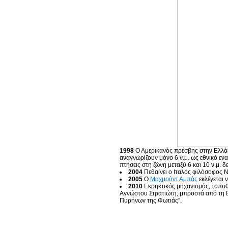
1998
Ο Αμερικανός πρέσβης στην Ελλάδα
αναγνωρίζουν μόνο 6 ν.μ. ως εθνικό εναέ
πτήσεις στη ζώνη μεταξύ 6 και 10 ν.μ. 
2004
Πεθαίνει ο Ιταλός φιλόσοφος
2005
Ο
Μαχμούντ Αμπάς
εκλέγεται 
2010
Εκρηκτικός μηχανισμός, τοποθ
Αγνώστου Στρατιώτη, μπροστά από τη 
Πυρήνων της Φωτιάς”.