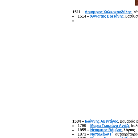
1511
–
Δημήτριος Χαλκοκονδύλης
, λό
1514 –
Άννα της Βρετάνης
, βασίλι
1534
–
Ιωάννης Αβεντίνος
, Βαυαρός ι
1799 –
Μαρία Γκαετάνα Ανιέζι
, Ιτα
1855 –
Νεόφυτος Βάμβας
, λόγιος
1873 –
Ναπολέων Γ΄
, αυτοκράτορα