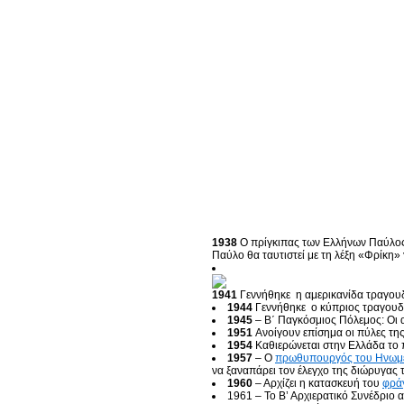
1938
Ο πρίγκιπας των Ελλήνων Παύλος 
Παύλο θα ταυτιστεί με τη λέξη «Φρίκη» 
1941
Γεννήθηκε η αμερικανίδα τραγουδ
1944
Γεννήθηκε ο κύπριος τραγουδι
1945
– Β΄ Παγκόσμιος Πόλεμος: Οι α
1951
Ανοίγουν επίσημα οι πύλες τη
1954
Καθιερώνεται στην Ελλάδα το π
1957
– Ο
πρωθυπουργός του Ηνωμέ
να ξαναπάρει τον έλεγχο της διώρυγας 
1960
– Αρχίζει η κατασκευή του
φρά
1961 – Το Β’ Αρχιερατικό Συνέδριο αρ