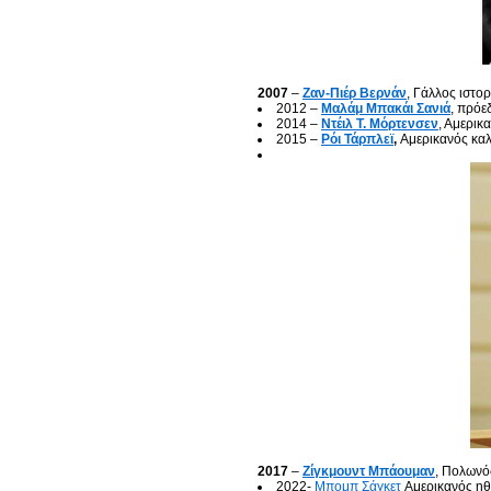
2007
–
Ζαν-Πιέρ Βερνάν
, Γάλλος ιστο
2012 –
Μαλάμ Μπακάι Σανιά
, πρόε
2014 –
Ντέιλ Τ. Μόρτενσεν
, Αμερικ
2015 –
Ρόι Τάρπλεϊ
,
Αμερικανός κα
2017
–
Ζίγκμουντ Μπάουμαν
, Πολωνό
2022-
Μπομπ Σάγκετ
Αμερικανός η