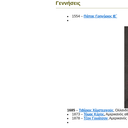
Γεννήσεις
1554 –
Πάπας Γρηγόριος ΙΕ΄
1685
–
Τιβέριος Χέμστερχοϋς
, Ολλανδ
1873 –
Τόμας Κέρτις
,
Αμερικανός α
1878 –
Τζον Γουάτσον
, Αμερικανό