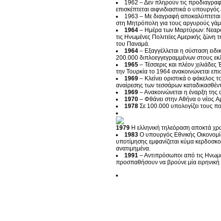
1962 – Δεν πληρούν τις προδιαγραφέ
επισκέπτεται αιφνιδιαστικά ο υπουργ
1963 – Με διαγραφή αποκαλύπτεται 
στη Μητρόπολη για τους αργυρούς γάμου
1964
– Ημέρα των Μαρτύρων: Νεαρο
τις Ηνωμένες Πολιτείες Αμερικής ζώνη
του Παναμά.
1964
– Εξαγγέλλεται η σύσταση ειδ
200.000 διπλοεγγεγραμμένων στους εκ
1965
– Τέσσερις και πλέον χιλιάδε
την Τουρκία το 1964 ανακοινώνεται επι
1969
– Κλείνει οριστικά ο φάκελος 
αναίρεσης των τεσσάρων καταδικασθέντ
1969
– Ανακοινώνεται η έναρξη της
1970
– Φθάνει στην Αθήνα ο νέος 
1978
Σε 100.000 υπολογίζει τους πο
1979
Η ελληνική τηλεόραση αποκτά χρώ
1983
Ο υπουργός Εθνικής Οικονομία
υποτίμησης εμφανίζεται κύμα κερδοσκο
ανατιμημένα.
1991
– Αντιπρόσωποι από τις Ηνωμέν
προσπαθήσουν να βρούνε μία ειρηνική ε