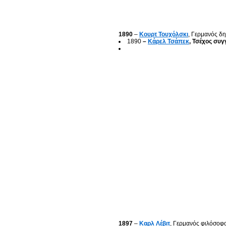
1890
–
Κουρτ Τουχόλσκι
, Γερμανός δ
1890
–
Κάρελ Τσάπεκ
, Τσέχος συ
1897
–
Καρλ Λέβιτ
, Γερμανός φιλόσοφ