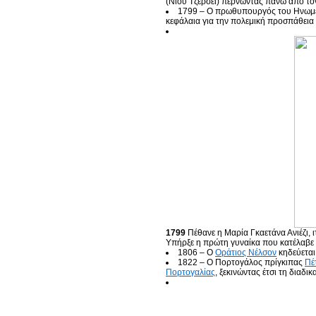
(Νιου Τζέρσεϊ) περνώντας πάνω από το
1799 – Ο πρωθυπουργός του Ηνωμέ
κεφάλαια για την πολεμική προσπάθεια
1799
Πέθανε η Μαρία Γκαετάνα Ανιέζι, ι
Υπήρξε η πρώτη γυναίκα που κατέλαβε 
1806 – Ο
Οράτιος Νέλσον
κηδεύεται
1822 – Ο Πορτογάλος πρίγκιπας
Πέ
Πορτογαλίας
, ξεκινώντας έτσι τη διαδι