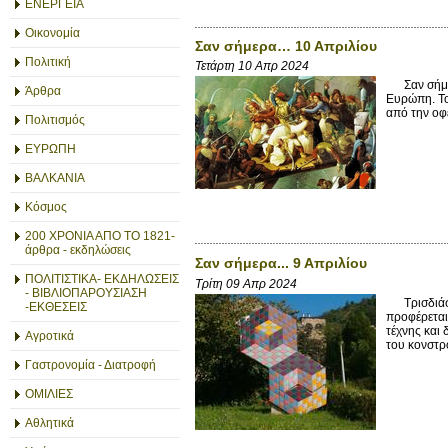
ΕΝΕΡΓΕΙΑ
Οικονομία
Σαν σήμερα… 10 Απριλίου
Πολιτική
Τετάρτη 10 Απρ 2024
Σαν σήμερα
Άρθρα
Ευρώπη. Το
από την οφ
Πολιτισμός
ΕΥΡΩΠΗ
ΒΑΛΚΑΝΙΑ
Κόσμος
200 ΧΡΟΝΙΑ ΑΠΟ ΤΟ 1821-
άρθρα - εκδηλώσεις
Σαν σήμερα... 9 Απριλίου
ΠΟΛΙΤΙΣΤΙΚΑ- ΕΚΔΗΛΩΣΕΙΣ
Τρίτη 09 Απρ 2024
- ΒΙΒΛΙΟΠΑΡΟΥΣΙΑΣΗ
Τρισδιάστα
-ΕΚΘΕΣΕΙΣ
προφέρεται
τέχνης και
Αγροτικά
του κονστρο
Γαστρονομία - Διατροφή
ΟΜΙΛΙΕΣ
Αθλητικά