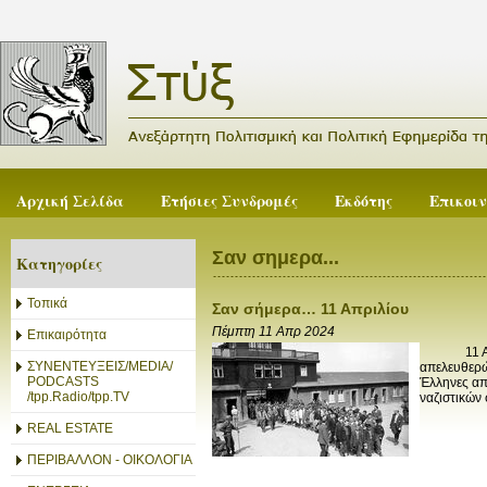
Αρχική Σελίδα
Ετήσιες Συνδρομές
Εκδότης
Επικοι
Σαν σημερα...
Κατηγορίες
Τοπικά
Σαν σήμερα… 11 Απριλίου
Πέμπτη 11 Απρ 2024
Επικαιρότητα
11 Απριλί
ΣΥΝΕΝΤΕΥΞΕΙΣ/MEDIA/
απελευθερώ
PODCASTS
Έλληνες απ
/tpp.Radio/tpp.TV
ναζιστικών
REAL ESTATE
ΠΕΡΙΒΑΛΛΟΝ - ΟΙΚΟΛΟΓΙΑ