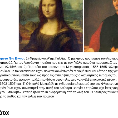
ρντο Ντα Βίντσι
: 1) Φραγκίσκος Α’της Γαλλίας. Ο μαικήνας που επεισε τον Λεονάρν
Αμπουάζ.
Για τον Λεονάρντο η σχέση που είχε με τον Γάλλο ηγεμόνα παρομοιαζόταν μ
ου Αλεξάνδρου. 2) Πορτρέτο του Lorenzo του Μεγαλοπρεπούς. 1555-1565. Φλωρεν
εδίκων με τον Λεονάρντο είχαν αρκετά κοινά:σχεδόν συνομήλικοι και λάτρεις της γν
ροποιούνταν μεταξύ τους ως προς τις αντιλήψεις τους: ο διανοητικός ελιτισμός το
εονάρντο δεν άφηναν πολλά περιθώρια στον τελευταίο να ανέλθει κοινωνικά μέσω τη
1503-1506) και 4) Ο Νικολό Μακιαβέλι με ενδυμασία αξιωματούχου της Φλωρεντινή
βέλι ίσως είχαν συναντηθεί στην αυλή του Καίσαρα Βοργία. Ο πρώτος είχε ίσως γοη
 του Μακιαβέλι, επειδή ήταν πολύ διαφορετική από τη δική του. Ο δεύτερος πιθανώ
ς το πάθος και την τόλμη του πρώτου
ότα