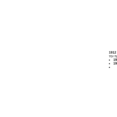
1912
την π
19
19