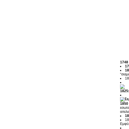
1748
17
18
“σιαμ
18
1825
1850
εσωτε
απελε
18
18
Εμφύλ