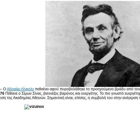
– Ο
Αβραάμ Λίνκολν
πεθαίνει αφού πυροβολήθηκε το προηγούμενο βράδυ από τον
76
Πέθανε ο Σίμων Σίνας, βιεννέζος βαρόνος και ευεργέτης. Το πιο γνωστό ευεργέτη
ρση της Ακαδημίας Αθηνών. Σημαντική είναι, επίσης, η συμβολή του στην ανέγερση