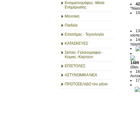
Κινηματογράφος -Μέσα
42
Ενημέρωσης
“Νίκε
10
Μουσικη
Παιδεία
13
Επιστήμες - Τεχνολογία
ισοπε
14
ΚΑΤΑΣΚΕΥΕΣ
τερμα
Σκίτσο -Γελοιογραφια -
Κομικς -Καρτουν
1489
ΕΠΙΣΤΟΛΕΣ
(Θαν.
16
ΑΣΤΥΝΟΜΙΚΑ ΝΕΑ
Αυτοκ
17
ΠΡΩΤΟΣΕΛΙΔΟ του μήνα