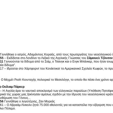
Γεννήθηκε ο ιατρός, Αδαμάντιος Κοραής, από τους πρωτεργάτες του νεοελληνικού
55
– Εκδίδεται στο Λονδίνο το Λεξικό της Αγγλικής Γλώσσας του
Σάμιουελ Τζόνσον
11
Γεννιούνται τα δίδυμα από το Σιάμ, ο Τσανγκ και ο Ενγκ Μπάνκερ, που ήταν ενω
αία δίδυμα”.
17 – Ιδρύεται στο Χάρτφορντ του Κονέκτικατ το Αμερικανικό Σχολείο Κωφών, το πρ
:
Ο Μεχμέτ Ρεσίτ Κιουταχής πολιορκεί το Μεσολόγγι, το οποίο θα πέσει ένα χρόνο α
– H Αγγλία άρει το ναυτικό αποκλεισμό των ελληνικών παραλίων (Υπόθεση Πατσίφι
ρικά της χώρας μας ξεκίνησαν αμέσως σχεδόν με την ίδρυση του νεοελληνικού κράτο
υθέρωση του Γένους...
56
Γεννήθηκε ο λογοτέχνης, Ζαν Μορεάς
61 – Ο Αβραάμ Λίνκολν ζητά 75.000 εθελοντές για να καταστείλει την εξέγερση που 
ιο Πόλεμο.