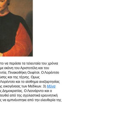
το να περάσει τα τελευταία του χρόνια
ε εκέινη του Αριστοτέλη και του
τία, Πινακοθήκη Ουφίτσι. Ο Λορέντσο
ώσης και της τέχνης.
Ομως
υ Λορέντσο και το αίσθημα ανεξαρτησίας
ς οικογένειας των Μεδίκων. 3)
Μόνα
ς Δημοκρατίας. Ο Λεονάρντο και ο
τευθεί από της σχολαστικά ερευνητική
ς να εμπνέυστηκε από την ελευθερία της