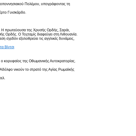
Πελοποννησιακού Πολέμου, υπογράφοντας τη
βέρτο Γυισκάρδο.
. Η πρωτεύουσα της Χρυσής Ορδής, Σαράι,
ής Ορδής. Ο Τοχταμίς διαφεύγει στη Λιθουανία.
ση σχεδόν εξολοθρεύει τις αγγλικές δυνάμεις,
τα Βίντσι
ς, ο κορυφαίος της Οθωμανικής Αυτοκρατορίας.
 Αδόλφο νικούν το στρατό της Αγίας Ρωμαϊκής
ελ.