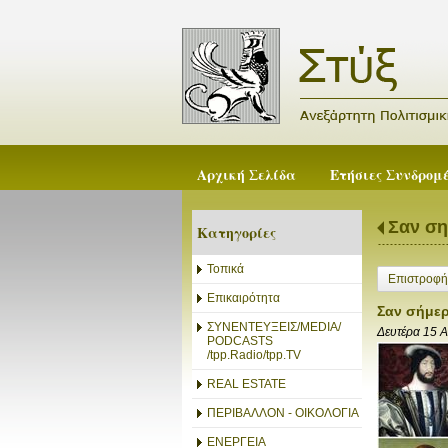
Αρχική Σελίδα
Ετήσιες Συνδρομ
Σαν ση
Κατηγορίες
Τοπικά
Επιστροφή
Επικαιρότητα
Σαν σήμε
ΣΥΝΕΝΤΕΥΞΕΙΣ/MEDIA/
Δευτέρα 15 
PODCASTS
/tpp.Radio/tpp.TV
REAL ESTATE
ΠΕΡΙΒΑΛΛΟΝ - ΟΙΚΟΛΟΓΙΑ
ΕΝΕΡΓΕΙΑ