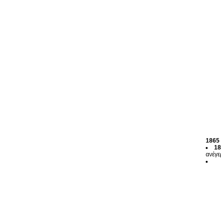
1865
18
ανέγε