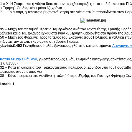
1
π.Χ. Η Σπάρτη και η Αθήνα διακόπτουν τις εχθροπραξίες κατά τη διάρκεια του 
ιο Ειρήνη”. Θα διαρκέσει μόνο έξι χρόνια.
71 – Το Μπάρι, η τελευταία βυζαντινή κτήση στη νότια Ιταλία, παραδίδεται στον Ρο
95 – Μάχη του ποταμού Τέρεκ: ο
Ταμερλάνος
νικά τον Τοχταμίς της Χρυσής Ορδής
δώνεται και ο Ταμερλάνος εγκαθιστά έναν κυβερνήτη-μαριονέτα στο θρόνο της Χρυσ
50 – Μάχη του Φορμινί: Προς το τέλος του Εκατονταετούς Πολέμου, η γαλλική επίθε
τίζοντας την αγγλική κυριαρχία στη βόρεια Γαλλία.
1452
Γεννήθηκε ο Ιταλός ζωγράφος, γλύπτης και επιστήμονας
Λεονάρντο ν
Κοτσά Μιμάρ Σινάν Αγά
, γνωστότερος ως Σινάν, ελληνικής καταγωγής αρχιτέκτονα
 17/7/1588)
32 – Κατά τη διάρκεια του Τριακονταετούς Πολέμου, οι Σουηδοί υπό τον Γουστάβο
ρατορίας στον ποταμό Λεχ.
38 – Κάνει πρεμιέρα στο Λονδίνο η ιταλική όπερα
Ξέρξης
του Γκέοργκ Φρίντριχ Χέντ