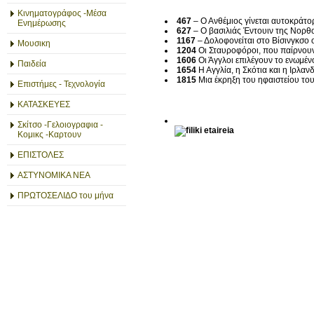
Κινηματογράφος -Μέσα
467
– Ο Ανθέμιος γίνεται αυτοκράτο
Ενημέρωσης
627
– Ο βασιλιάς Έντουιν της Νορθο
1167
– Δολοφονείται στο Βίσινγκσο 
Μουσικη
1204
Οι Σταυροφόροι, που παίρνου
1606
Οι Άγγλοι επιλέγουν το ενωμέν
Παιδεία
1654
Η Αγγλία, η Σκότια και η Ιρλαν
1815
Μια έκρηξη του ηφαιστείου το
Επιστήμες - Τεχνολογία
ΚΑΤΑΣΚΕΥΕΣ
Σκίτσο -Γελοιογραφια -
Κομικς -Καρτουν
ΕΠΙΣΤΟΛΕΣ
ΑΣΤΥΝΟΜΙΚΑ ΝΕΑ
ΠΡΩΤΟΣΕΛΙΔΟ του μήνα