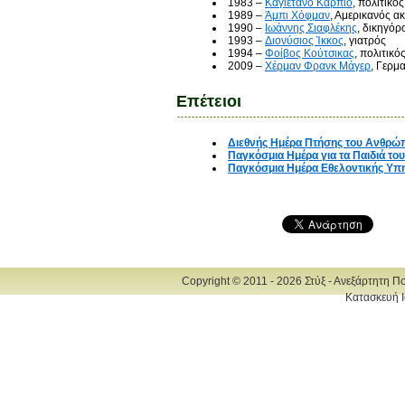
1983 –
Καγιετάνο Κάρπιο
, πολιτικό
1989 –
Άμπι Χόφμαν
, Αμερικανός ακ
1990 –
Ιωάννης Σιαφλέκης
, δικηγόρ
1993 –
Διονύσιος Ίκκος
, γιατρός
1994 –
Φοίβος Κούτσικας
, πολιτικό
2009 –
Χέρμαν Φρανκ Μάγερ
, Γερμ
Επέτειοι
Διεθνής Ημέρα Πτήσης του Ανθρώ
Παγκόσμια Ημέρα για τα Παιδιά το
Παγκόσμια Ημέρα Εθελοντικής Υπ
Copyright © 2011 - 2026 Στύξ - Ανεξάρτητη Π
Κατασκευή Ι