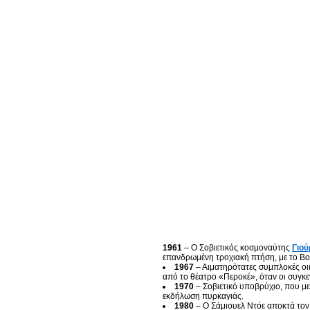
1961
– Ο Σοβιετικός κοσμοναύτης
Γιού
επανδρωμένη τροχιακή πτήση, με το Βο
1967
– Αιματηρότατες συμπλοκές οι
από το θέατρο «Περοκέ», όταν οι συγκε
1970
– Σοβιετικό υποβρύχιο, που μετ
εκδήλωση πυρκαγιάς.
1980
– Ο Σάμιουελ Ντόε αποκτά τον 