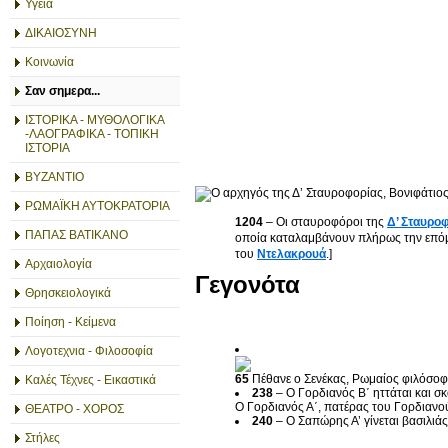
Υγεία
ΔΙΚΑΙΟΣΥΝΗ
Κοινωνία
Σαν σημερα...
ΙΣΤΟΡΙΚΑ - ΜΥΘΟΛΟΓΙΚΑ
-ΛΑΟΓΡΑΦΙΚΑ - ΤΟΠΙΚΗ
ΙΣΤΟΡΙΑ
ΒΥΖΑΝΤΙΟ
ΡΩΜΑΪΚΗ ΑΥΤΟΚΡΑΤΟΡΙΑ
1204
– Οι σταυροφόροι της
Δ’ Σταυρο
ΠΑΠΑΣ ΒΑΤΙΚΑΝΟ
οποία καταλαμβάνουν πλήρως την επόμ
του
Ντελακρουά
.]
Αρχαιολογία
Γεγονότα
Θρησκειολογικά
Ποίηση - Κείμενα
Λογοτεχνια - Φιλοσοφία
65
Πέθανε ο Σενέκας, Ρωμαίος φιλόσοφ
Καλές Τέχνες - Εικαστικά
238
– Ο Γορδιανός Β΄ ηττάται και σ
Ο Γορδιανός Α΄, πατέρας του Γορδιανού
ΘΕΑΤΡΟ - ΧΟΡΟΣ
240
– Ο Σαπώρης Α’ γίνεται βασιλιά
Στήλες