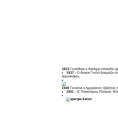
1933
Γεννήθηκε η διάσημη ισπανίδα υ
1937
– Ο Φρανκ Γουίτλ δοκιμάζει στ
αεροσκάφος.
1940
Γεννιέται ο Αμερικανός τζαζίστας 
1941
– Β΄ Παγκόσμιος Πόλεμος: Βυθί