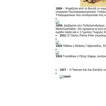
1884
– Ψηφίζεται από τη Βουλή το νομ
ονομασία Προπαρασκευαστικόν Υπαξιωμα
Υπαξιωματικών που αντιδρούσαν στη νο
1906:
Διεξάγεται στο Ποδηλατοδρόμιο,
Μεσολυμπιάδας. Στο ημίχρονο κι ενώ το
ομάδα παίζει και ο 17χρονος Γιώργος Κ
1911
Ο Γάλλος Pierre Prier ολοκληρ
1920
Πέθανε ο Βλάσης Γαβριηλίδης, Έλ
1924
Γεννήθηκε ο Πέτερ Σάφαρ, αυστρι
1927
– Ο Τσιανγκ Κάι Σεκ διατάζει 