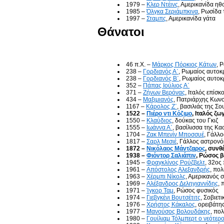
1979 –
Κλερ Ντέινς
, Αμερικανίδα ηθ
1985 –
Όλγκα Σεριάμπκινα
, Ρωσίδα 
1997 –
Σταμπς
, Αμερικανίδα γάτα
Θάνατοι
46 π.Χ. –
Μάρκος Πόρκιος Κάτων
, 
238 –
Γορδιανός Α΄
, Ρωμαίος αυτο
238 –
Γορδιανός Β΄
, Ρωμαίος αυτο
352 –
Πάπας Ιούλιος Α΄
371 –
Ζήνων Βερόνας
, Ιταλός επίσκ
434 –
Μαξιμιανός
, Πατριάρχης Κων
1167 –
Κάρολος Ζ΄
, βασιλιάς της Σο
1522 –
Πιέρο ντι Κόζιμο
, Ιταλός ζ
1550 –
Κλαύδιος
, δούκας του Γκιζ
1555 –
Ιωάννα Α΄
, βασίλισσα της Κα
1704 –
Ζακ Μπενίν Μποσσυέ
, Γάλλ
1817 –
Σαρλ Μεσιέ
, Γάλλος αστρον
1872 –
Νικόλαος Μάντζαρος
, συνθ
1938 –
Φιόντορ Σαλιάπιν
, Ρώσος 
1945 –
Φραγκλίνος Ρούζβελτ
, 32ος
1961 –
Απόστολος Αλεξανδρής
, πολ
1963 –
Χέρμπι Νίκολς
, Αμερικανός 
1969 –
Αλέξανδρος Δεληγιαννίδης
, 
1971 –
Ίγκορ Ταμ
, Ρώσος φυσικός
1974 –
Γιεβγκένι Βουτσέτιτς
, Σοβιετ
1976 –
Χρήστος Κάκαλος
, ορειβάτη
1977 –
Μανούσος Βολουδάκης
, πολ
1980 –
Γουίλιαμ Τόλμπερτ ο νεότερ