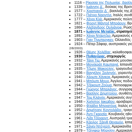
1116 –
Ρίκισσα της Πολωνίας, βασίλ
1339 –
Ιωάννης Δ΄
, δούκας της Βρε
1577 –
Χριστιανός Δ΄
, βασιλιάς της
1722 –
Πιέτρο Ναρντίνι
, Ιταλός συνθ
1777 –
Χένρι Κλέι
, Αμερικανός πολιτ
1821 –
Φορντ Μάντοξ Μπράουν
, Β
1866 –
Αλέξανδρος Ουλιάνοφ
, Ρώσ
1871 –
Ιωάννης Μεταξάς
, στρατηγό
1892 –
Χένρι Ντάρτζερ
, Αμερικανός 
1903 –
Γιαν Τίνμπεργκεν
, Ολλανδός
1924 – Πέτερ Σάφαρ, αυστριακός γι
2/8/2003)
1926 –
Θέμης Χολέβας
, καλαθοσφαι
1930 –
Πυθαγόρας
, στιχουργός
1932 –
Τάινι Τιμ
, Αμερικανός μουσικ
1933 –
Μονσεράτ Καμπαγιέ
, Ισπαν
1935 –
Τζίμης Μακούλης
, τραγουδι
1936 –
Βαγγέλης Σειληνός
, χορευτή
1940 –
Χέρμπι Χάνκοκ
, Αμερικανός
1941 –
Μπόμπι Μουρ
, Άγγλος ποδο
1942 –
Τζέικομπ Ζούμα
, Νοτιοαφρικ
1944 –
Γιώργος Μπαλάνος
, συγγρα
1945 –
Βασίλης Δημητρίου
, συνθέτη
1947 –
Τομ Κλάνσυ
, Αμερικανός συ
1948 –
Χρήστος Ιακώβου
, αρσιβαρί
1950 –
Φλάβιο Μπριατόρε
, Ιταλός 
1952 –
Δημήτρης Κοντολάζος
, τραγ
1956 –
Άντι Γκαρσία
, Κουβανός ηθο
1961 –
Λίζα Τζέραρντ
, Αυστραλή τρ
1962 –
Κάρλος Σάινθ Θεναμόρ
, Ισ
1971 –
Σάνεν Ντόχερτι
, Αμερικανίδ
1979 –
Τζένιφερ Μόρισον
, Αμερικαν