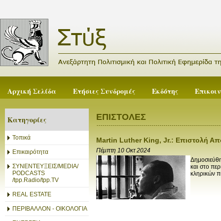
Αρχική Σελίδα
Ετήσιες Συνδρομές
Εκδότης
Επικοι
ΕΠΙΣΤΟΛΕΣ
Κατηγορίες
Τοπικά
Martin Luther King, Jr.: Επιστολή 
Πέμπτη 10 Οκτ 2024
Επικαιρότητα
Δημοσιεύθη
ΣΥΝΕΝΤΕΥΞΕΙΣ/MEDIA/
και στο περ
PODCASTS
κληρικών π
/tpp.Radio/tpp.TV
REAL ESTATE
ΠΕΡΙΒΑΛΛΟΝ - ΟΙΚΟΛΟΓΙΑ