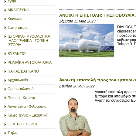
Υγεία
ΔΙΚΑΙΟΣΥΝΗ
ΑΝΟΙΧΤΗ ΕΠΙΣΤΟΛΗ: ΠΡΩΤΟΒΟΥΛΙΑ 
Κοινωνία
Σάββατο 11 Μαρ 2023
DIALOGUE
Σαν σημερα...
claslessd
πρόεδρο το
ΙΣΤΟΡΙΚΑ - ΜΥΘΟΛΟΓΙΚΑ
κυβέρνησης
-ΛΑΟΓΡΑΦΙΚΑ - ΤΟΠΙΚΗ
Τσίπρα Β. 
ΙΣΤΟΡΙΑ
ΒΥΖΑΝΤΙΟ
ΡΩΜΑΪΚΗ ΑΥΤΟΚΡΑΤΟΡΙΑ
ΠΑΠΑΣ ΒΑΤΙΚΑΝΟ
Ανοικτή επιστολή προς τον εμπορικ
Αρχαιολογία
Δευτέρα 20 Ιουν 2022
Θρησκειολογικά
Ανοικτή επιστολή προς τ
έμπορο και υποψήφιο στις
Ποίηση - Κείμενα
Αγαπητοί συνάδελφοι Ενώ
Λογοτεχνια - Φιλοσοφία
Καλές Τέχνες - Εικαστικά
ΘΕΑΤΡΟ - ΧΟΡΟΣ
Στήλες