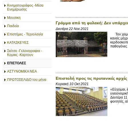
Κινηματογράφος -Μέσα
Ενημέρωσης
Μουσικη
Γράμμα από τη φυλακή: Δεν υπάρχει 
Παιδεία
Δευτέρα 22 Νοε 2021
Τον χειμών
Επιστήμες - Τεχνολογία
κανείς μέχρ
κερδοσκοπι
ΚΑΤΑΣΚΕΥΕΣ
παθογόνες σ
Σκίτσο -Γελοιογραφια -
Κομικς -Καρτουν
ΕΠΙΣΤΟΛΕΣ
ΑΣΤΥΝΟΜΙΚΑ ΝΕΑ
Επιστολή προς τις πρυτανικές αρχές
ΠΡΩΤΟΣΕΛΙΔΟ του μήνα
Κυριακή 10 Οκτ 2021
«Εύχομαι, 
υγειονομικ
Δευτέρα 11 
φοιτητές, αλ