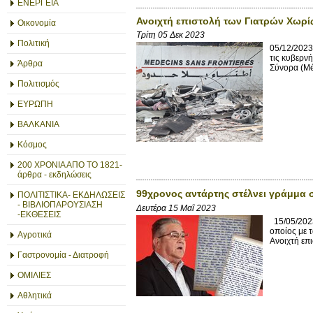
ΕΝΕΡΓΕΙΑ
Ανοιχτή επιστολή των Γιατρών Χωρί
Οικονομία
Τρίτη 05 Δεκ 2023
Πολιτική
05/12/2023
τις κυβερν
Άρθρα
Σύνορα (Méd
Πολιτισμός
ΕΥΡΩΠΗ
ΒΑΛΚΑΝΙΑ
Κόσμος
200 ΧΡΟΝΙΑ ΑΠΟ ΤΟ 1821-
άρθρα - εκδηλώσεις
99χρονος αντάρτης στέλνει γράμμα 
ΠΟΛΙΤΙΣΤΙΚΑ- ΕΚΔΗΛΩΣΕΙΣ
- ΒΙΒΛΙΟΠΑΡΟΥΣΙΑΣΗ
Δευτέρα 15 Μαΐ 2023
-ΕΚΘΕΣΕΙΣ
15/05/2023
οποίος με 
Αγροτικά
Ανοιχτή επ
Γαστρονομία - Διατροφή
ΟΜΙΛΙΕΣ
Αθλητικά